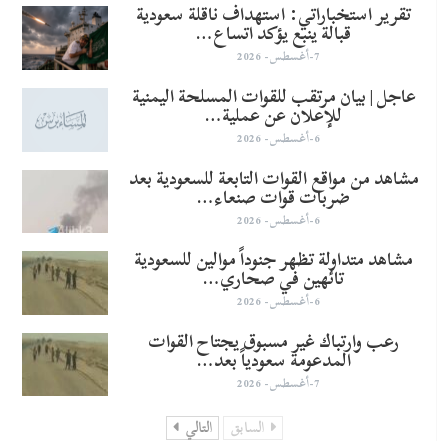
تقرير استخباراتي: استهداف ناقلة سعودية
قبالة ينبع يؤكد اتساع…
7-أغسطس- 2026
عاجل | بيان مرتقب للقوات المسلحة اليمنية
للإعلان عن عملية…
6-أغسطس- 2026
مشاهد من مواقع القوات التابعة للسعودية بعد
ضربات قوات صنعاء…
6-أغسطس- 2026
مشاهد متداولة تظهر جنوداً موالين للسعودية
تائهين في صحاري…
6-أغسطس- 2026
رعب وارتباك غير مسبوق يجتاح القوات
المدعومة سعودياً بعد…
7-أغسطس- 2026
السابق
التالي