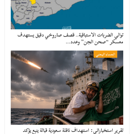
توالي الضربات الاستباقية.. قصف صاروخي دقيق يستهدف
معسكر “صحن الجن” وعدد…
المساء اليمني
تقرير استخباراتي: استهداف ناقلة سعودية قبالة ينبع يؤكد