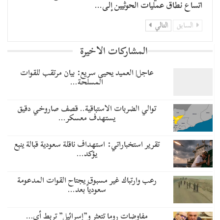
اتساع نطاق عمليات الحوثيين إلى…
السابق
التالي
المشاركات الاخيرة
عاجل| العميد يحيى سريع: بيان مرتقب للقوات
المسلحة…
توالي الضربات الاستباقية.. قصف صاروخي دقيق
يستهدف معسكر…
تقرير استخباراتي: استهداف ناقلة سعودية قبالة ينبع
يؤكد…
رعب وارتباك غير مسبوق يجتاح القوات المدعومة
سعودياً بعد…
مفاوضات روما تتعثر و”إسرائيل” تربط أي…