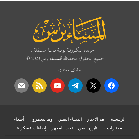
جريدة اليكترونية يومية يمنية مستقلة..
جميع الحقوق محفوظة
للمساء برس
2023 ©
خليك معنا :-
mail
rss
youtube
telegram
x
facebook
الرئيسية
اهم الاخبار
المساء اليمني
وما يسطرون
أصداء
مختارات
تاريخ اليمن
تحت المجهر
إضاءات عسكرية