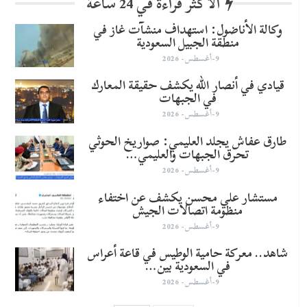
الأكثر قراءة في 24 ساعة
وكالة الأناضول: استهداف منشآت غاز في
منطقة الجبيل السعودية
9-أغسطس- 2026
قيادي في أنصار الله يكشف حقيقة المعارك
في الجبهات
9-أغسطس- 2026
طارق عفاش يجلد العليمي: صواريخ الحوثي
تحرق الجبهات والعليمي…
9-أغسطس- 2026
مستشار علي محسن يكشف عن اختفاء
منظومة اتصالات الجيش
9-أغسطس- 2026
شاهد.. معركة حامية الوطيس في قاعة أعراس
في السعودية بين…
9-أغسطس- 2026