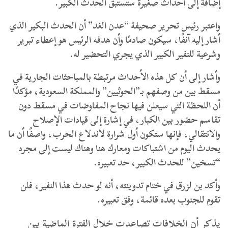
إضافة إلى أحداث صغيرة ستستبق الحدث الكبير.
واعتبر رئيس تحرير صحيفة “عدن الغد” أن الحدث البكير الذي
أشار إليه آنفًا، سيكون صادمًا وأن هدفه الرئيس هو إعطاء تبرير
وشرعية للنفير الكبير الذي يجري التحضير له.
وأشار إلى أن كل هذه الأحداث مرتبطة بالمباحثات الجارية في
مسقط بين من وصفهم بـ”الحوثيين” والمملكة السعودية، مؤكدًا
أن اللحظة التي سيعلن فيها نجاح المفاوضات في مسقط دون
تقاسم حضور بين الكبار، في إشارة إلى قيادات الإصلاح
والانتقالي، فإنها ستكون أول شرارة لاندلاع الحرب، واصفًا أن ما
يحدث اليوم من اشتباكات ومعارك هنا وهناك ليست إلى مجرد
“تسخين” للحدث الكبير، حد تعبيره.
وأكد بن لزرق في ختام تدوينته، أنه لو حدث هذا النفير، فلن
تقوم للجنوب بعده قائمة، وفق تعبيره.
يذكر أن الخلافات تصاعدت خلال الفترة الماضية بين