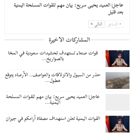
عاجل| العميد يحيى سريع: بيان مهم للقوات المسلحة اليمنية
بعد قليل
السابق
التالي
المشاركات الاخيرة
قوات صنعاء تستهدف تحشيدات سعودية في المخا
بالصواريخ…
حذر من السيول والانزلاقات والعواصف.. الأرصاد يتوقع
هطول…
عاجل| العميد يحيى سريع: بيان مهم للقوات المسلحة
اليمنية…
القوات اليمنية تعلن استهداف مصفاة أرامكو في جيزان