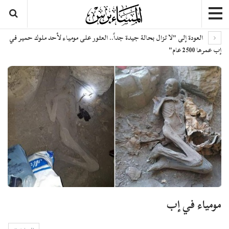
العودة إلى "لا تزال بحالة جيدة جداً.. العثور على مومياء لأحد ملوك حمير في
إب عمرها 2500 عام"
مومياء في إب