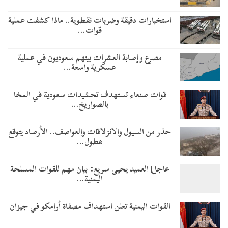
استخبارات دقيقة وضربات نقطوية.. ماذا كشفت عملية
قوات…
مصرع وإصابة العشرات بينهم سعوديون في عملية
عسكرية واسعة…
قوات صنعاء تستهدف تحشيدات سعودية في المخا
بالصواريخ…
حذر من السيول والانزلاقات والعواصف.. الأرصاد يتوقع
هطول…
عاجل| العميد يحيى سريع: بيان مهم للقوات المسلحة
اليمنية…
القوات اليمنية تعلن استهداف مصفاة أرامكو في جيزان