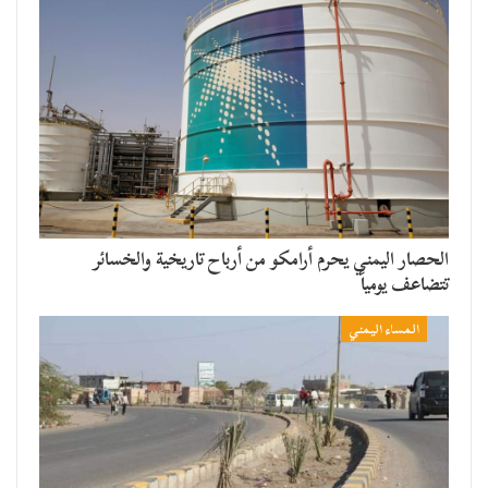
الحصار اليمني يحرم أرامكو من أرباح تاريخية والخسائر
تتضاعف يومياً
المساء اليمني