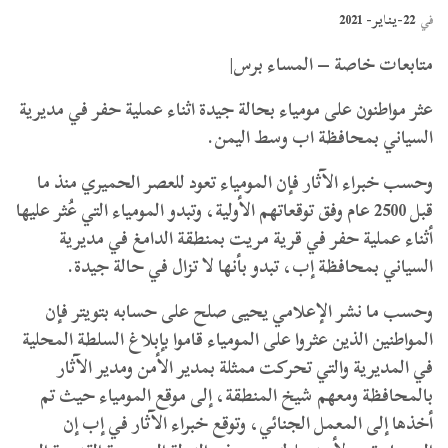
22-يناير- 2021
في
متابعات خاصة – المساء برس|
عثر مواطنون على مومياء بحالة جيدة اثناء عملية حفر في مديرية
السياني بمحافظة اب وسط اليمن.
وحسب خبراء الآثار فإن المومياء تعود للعصر الحميري منذ ما
قبل 2500 عام وفق توقعاتهم الأولية، وتبدو المومياء التي عُثر عليها
أثناء عملية حفر في قرية مريت بمنطقة الدامغ في مديرية
السياني بمحافظة إب، تبدو بأنها لا تزال في حالة جيدة.
وحسب ما نشر الإعلامي يحيى صلح على حسابه بتويتر فإن
المواطنين الذين عثروا على المومياء قاموا بإبلاغ السلطة المحلية
في المديرية والتي تحركت ممثلة بمدير الأمن ومدير الآثار
بالمحافظة ومعهم شيخ المنطقة، إلى موقع المومياء حيث تم
أخذها إلى المعمل الجنائي، وتوقع خبراء الآثار في إب إن