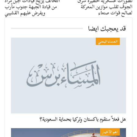
تطورات عسكرية خطيرة شرق
التحالف يزيح قيادات جبل مراد
الجوف تقلب موازين المعركة
من قيادة الجبهة جنوب مأرب
لصالح قوات صنعاء
ويفرض عليهم القشيبي
قد يعجبك ايضا
المساء اليمني
هل فعلاً ستقوم باكستان وتركيا بحماية السعودية؟
اهم الاخبار