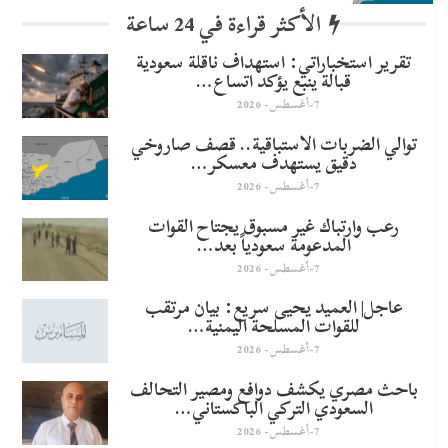
الأكثر قراءة في 24 ساعة
تقرير استخباراتي: استهداف ناقلة سعودية
قبالة ينبع يؤكد اتساع…
7-أغسطس- 2026
توالي الضربات الاستباقية.. قصف صاروخي
دقيق يستهدف معسكر…
7-أغسطس- 2026
رعب وارتباك غير مسبوق يجتاح القوات
المدعومة سعودياً بعد…
7-أغسطس- 2026
عاجل| العميد يحيى سريع: بيان مرتقب
للقوات المسلحة اليمنية…
7-أغسطس- 2026
باحث مصري يكشف دوافع ومصير التحالف
السعودي التركي الباكستاني…
7-أغسطس- 2026