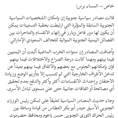
خاص – المساء برس|
قالت مصادر سياسية جنوبية إن بإمكان الشخصيات السياسية
الجنوبية السابقة والمؤثرة التي ارتبطت بحقبة التسعينات يمكن
أن يكون لها دور فاعل وبارز في إنهاء الانقسام والتناحرات بين
الفصائل اليمنية الجنوبية الموالية للتحالف السعودي الإماراتي.
وأضافت المصادر إن سنوات الحرب الماضية أثبتت أن اليمنيين
فيما بينهم ومهما كانت درجة الصراع والاختلافات فيما بينهم
فإن بإمكانهم الجلوس مع بعضهم والاتفاق فيما بينهم بعيداً عن
تدخل الأطراف الخارجية التي لم تتسبب إلا بتأزيم الوضع وزيادة
الاحتقان وإحداث الانقسامات أكثر وأكثر والدفع بعدم تحقيق
أي مصالحة أو اتفاقات جانبية حتى على مستوى تبادل الأسرى.
وجاء حديث المصادر السياسية تعليقاً على تمكن رئيس الوزراء
الجنوبي الأسبق حيدر أبو بكر العطاس من قيادة وساطة بين
رئيس الحراك الثوري الجنوبي حسن باعوم ومحافظ حضرموت