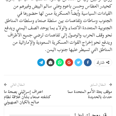
كحيدر العطاس وحسن باعوم وعلي سالم البيض وغيرهم من
القيادات السياسية وأيضاً العسكرية ممن لها حضورها في
الجنوب وساطات وتفاهمات بين سلطة صنعاء وسلطات المناطق
الجنوبية المتعددة الانتماء والولاء بما يوحد الصف اليمني ويدفع
نحو وقف الحرب والوصول إلى تفاهمات ترضي جميع الأطراف
ويدفع نحو إخراج القوات العسكرية السعودية والإماراتية من
المناطق التي تسيطر عليها جنوب اليمن.
شارك
المقال السابق
المقال التالي
موقف بعثة الأمم المتحدة مما
اعتراف إسرائيلي بصحة ما
حدث بالحديدة
كشفته صنعاء بشأن علاقة نظام
صالح بالكيان الصهيوني
قد يعجبك ايضا