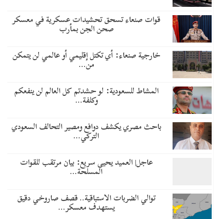
قوات صنعاء تسحق تحشيدات عسكرية في معسكر
صحن الجن بمأرب
خارجية صنعاء: أي تكتل إقليمي أو عالمي لن يتمكن
من…
المشاط للسعودية: لو حشدتم كل العالم لن ينفعكم
وكلفة…
باحث مصري يكشف دوافع ومصير التحالف السعودي
التركي…
عاجل| العميد يحيى سريع: بيان مرتقب للقوات
المسلحة…
توالي الضربات الاستباقية.. قصف صاروخي دقيق
يستهدف معسكر…