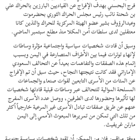
فرج البحسني بهدف الإفراج عن القياديين البارزين بالحراك علي
بن شحنة نائب رئيس مجلس الحراك الثوري بحضرموت
وعبدالرؤوف بشير عضو الهيئة المركزية للحراك واللذين كانا
معتقلين لدى سلطات أمن المكلا منذ مطلع سبتمبر الماضي.
وسبق أن قادت شخصيات سياسية واجتماعية مؤثرة وساطات
لإنهاء توترات فيما بين الأطراف المتصارعة في اليمن وبسبب
إتمام هذه الصفقات والتفاهمات بعيداً عن التحالف السعودي
الإماراتي فقد كانت نتيجتها النجاح، حيث سبق أن تم الإفراج
عن المئات من الأسرى التابعين لقوات صنعاء والجماعات
المسلحة الموالية للتحالف عبر وساطات قبلية قادتها شخصيات
لها تأثيرها وحضورها لدى الطرفين، ووصل عدد الأسرى المفرج
عنهم عن طريق صفقات تبادل الأسرى غير المرعية خارجياً أكثر
من تلك التي تمكن من تمريرها المبعوث الأممي إلى اليمن
مارتن غريفيث.
ووفق مراقبين فإن من الممكن أن تقود شخصيات سياسية جنوبية