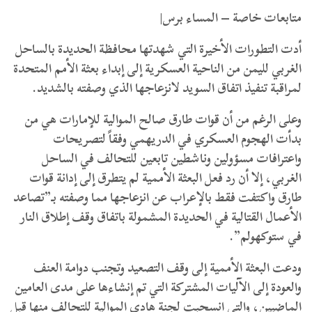
متابعات خاصة – المساء برس|
أدت التطورات الأخيرة التي شهدتها محافظة الحديدة بالساحل
الغربي لليمن من الناحية العسكرية إلى إبداء بعثة الأمم المتحدة
لمراقبة تنفيذ اتفاق السويد لانزعاجها الذي وصفته بالشديد.
وعلى الرغم من أن قوات طارق صالح الموالية للإمارات هي من
بدأت الهجوم العسكري في الدريهمي وفقاً لتصريحات
واعترافات مسؤولين وناشطين تابعين للتحالف في الساحل
الغربي، إلا أن رد فعل البعثة الأممية لم يتطرق إلى إدانة قوات
طارق واكتفت فقط بالإعراب عن انزعاجها مما وصفته بـ”تصاعد
الأعمال القتالية في الحديدة المشمولة باتفاق وقف إطلاق النار
في ستوكهولم”.
ودعت البعثة الأممية إلى وقف التصعيد وتجنب دوامة العنف
والعودة إلى الآليات المشتركة التي تم إنشاءها على مدى العامين
الماضيين، والتي انسحبت لجنة هادي الموالية للتحالف منها قبل