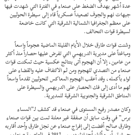
عدة أشهر بهدف الضغط على صنعاء في الفترة التي شهدت فيها
جبهات نهم والجوف تصعيداً عسكرياً قاد إلى سيطرة الحوثيين
على معظم الجغرافيا الشمالية الشرقية التي كانت خاضعة
لسيطرة قوات التحالف.
وشنت قوات طارق خلال الأيام القليلة الماضية هجوماً واسعاً
ومباغتاً على مديرية الدريهمي التي تفرض عليها حصاراً منذ أكثر
من عامين، إلا أن الهجوم أتى بنتائج عكسية حيث تمكنت قوات
صنعاء من التصدي للهجوم ومن ثم الالتفاف عليه والقضاء على
لواء بأكمله، وقد أعقب الهجوم المعاكس للحوثيين تقدماً واسعاً
لهم ما أدى إلى فك الحصار على الدريهمي والسيطرة على
المناطق الشرقية والجنوبية الشرقية للمديرية.
وكان مصدر رفيع المستوى في صنعاء قد كشف لـ”المساء
برس” في وقت سابق أن صفقة غير معلنة تمت بين قوات صنعاء
وطارق صالح أفضت إلى إفراج صنعاء عن نجل طارق وأحد أقاربه
حيث تم أسره أثناء أحداث ديسمبر 2017 في العاصمة صنعاء،