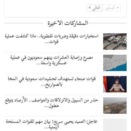
السابق
التالي
المشاركات الاخيرة
استخبارات دقيقة وضربات نقطوية.. ماذا كشفت عملية
قوات…
مصرع وإصابة العشرات بينهم سعوديون في عملية
عسكرية واسعة…
قوات صنعاء تستهدف تحشيدات سعودية في المخا
بالصواريخ…
حذر من السيول والانزلاقات والعواصف.. الأرصاد يتوقع
هطول…
عاجل| العميد يحيى سريع: بيان مهم للقوات المسلحة
اليمنية…