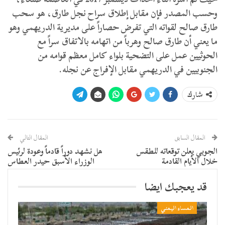
وحسب المصدر فإن مقابل إطلاق سراح نجل طارق، هو سحب
طارق صالح لقواته التي تفرض حصاراً على مديرية الدريهمي وهو
ما يعني أن طارق صالح وهرباً من اتهامه بالاتفاق سراً مع
الحوثيين عمل على التضحية بلواء كامل معظم قوامه من
الجنوبيين في الدريهمي مقابل الإفراج عن نجله.
شارك
المقال السابق
المقال التالي
الجوبي يعلن توقعاته للطقس
هل نشهد دوراً قادماً وعودة لرئيس
خلال الأيام القادمة
الوزراء الأسبق حيدر العطاس
قد يعجبك ايضا
المساء اليمني