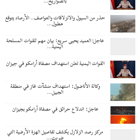
بالصواريخ…
حذر من السيول والانزلاقات والعواصف.. الأرصاد يتوقع
هطول…
عاجل| العميد يحيى سريع: بيان مهم للقوات المسلحة
اليمنية…
القوات اليمنية تعلن استهداف مصفاة أرامكو في جيزان
وكالة الأناضول: استهداف منشآت غاز في منطقة
الجبيل…
عاجل: اندلاع حرائق في مصفاة أرامكو بجيزان
مركز رصد الزلازل يكشف تفاصيل الهزة الأرضية التي
ضربت…