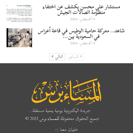
مستشار علي محسن يكشف عن اختفاء
منظومة اتصالات الجيش
9-أغسطس- 2026
شاهد.. معركة حامية الوطيس في قاعة أعراس
في السعودية بين…
9-أغسطس- 2026
السابق
التالي
جريدة اليكترونية يومية يمنية مستقلة..
جميع الحقوق محفوظة
للمساء برس
2023 ©
خليك معنا :-