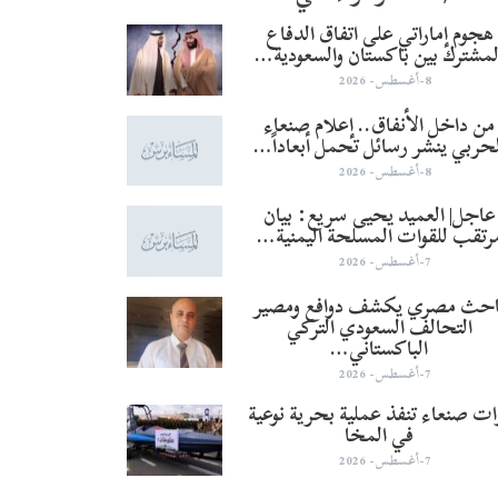
هجوم إماراتي على اتفاق الدفاع
لمشترك بين باكستان والسعودية…
8-أغسطس- 2026
من داخل الأنفاق.. إعلام صنعاء
لحربي ينشر رسائل تحمل أبعاداً…
8-أغسطس- 2026
عاجل| العميد يحيى سريع: بيان
رتقب للقوات المسلحة اليمنية…
7-أغسطس- 2026
احث مصري يكشف دوافع ومصير
التحالف السعودي التركي
الباكستاني…
7-أغسطس- 2026
ات صنعاء تنفذ عملية بحرية نوعية
في المخا
7-أغسطس- 2026