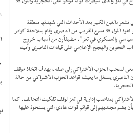
وبدا من الواضح أن المصدر كان يقصد حزب الإصلاح في تعز والذي سيطرت قواته مؤخراً على الحجرية واللواء 35
ا
تشعر بالغبن الكبير بعد الأحداث التي شهدتها منطقة
الحجرية مؤخراً والتي سيطر فيها الإصلاح على مناطق نفوذ اللواء 35 مدرع القريب من الناصري وقام بملاحقة كوادر
ا
السياسي والعسكري في تعز”، مضيفاً إن من أسباب خروج
 التخوين والهجوم الإعلامي على قيادات الناصري وأمينه
م
ي يسعى لسحب الحزب الاشتراكي إلى صفه، بهدف اتخاذ موقف
ن الناصري يستغل ما يعيشه قواعد الحزب الاشتراكي من حالة
ب
لحجرية.
الاشتراكي بمناصب إدارية في تعز لوقف تفكيك التحالف، كما
ن يضم مجنديهم إلى قوائم قوات هادي التي يستحوذ عليها
قو