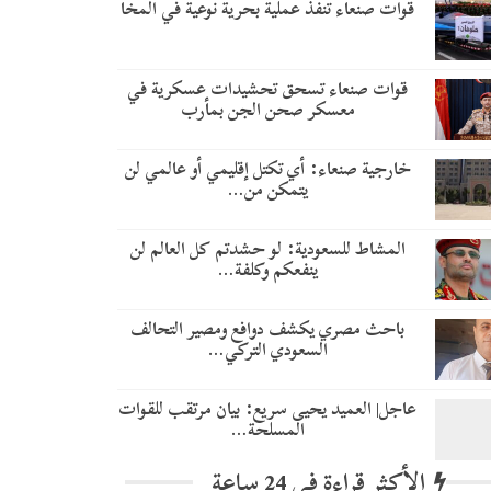
قوات صنعاء تنفذ عملية بحرية نوعية في المخا
قوات صنعاء تسحق تحشيدات عسكرية في
معسكر صحن الجن بمأرب
خارجية صنعاء: أي تكتل إقليمي أو عالمي لن
يتمكن من…
المشاط للسعودية: لو حشدتم كل العالم لن
ينفعكم وكلفة…
باحث مصري يكشف دوافع ومصير التحالف
السعودي التركي…
عاجل| العميد يحيى سريع: بيان مرتقب للقوات
المسلحة…
الأكثر قراءة في 24 ساعة