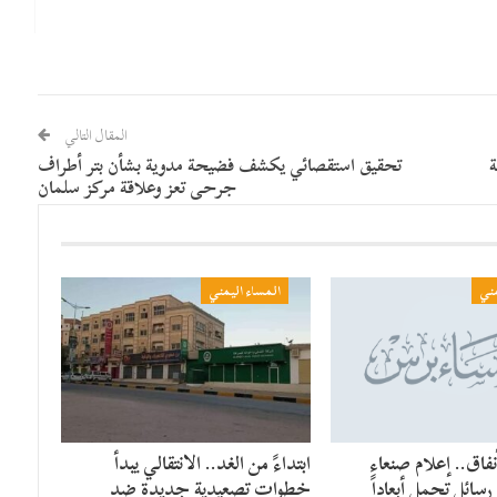
المقال التالي
ة
تحقيق استقصائي يكشف فضيحة مدوية بشأن بتر أطراف
جرحى تعز وعلاقة مركز سلمان
مني
المساء اليمني
فاق.. إعلام صنعاء
​ابتداءً من الغد.. الانتقالي يبدأ
سائل تحمل أبعاداً
خطوات تصعيدية جديدة ضد