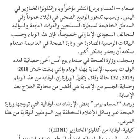
صنعاء – المساء برس| انتشر مؤخراً وباء إنفلونزا الخنازير في
اليمن، وبسبب تدهور الوضع الصحي في البلاد عموماً وفي
المناطق الخاضعة لسيطرة المسلحين والقوات التابعة والموالية
للتحالف السعودي الإماراتي خصوصاً، فإن هذا الوباء وحسب
البيانات الرسمية الصادرة عن وزارة الصحة في العاصمة صنعاء
يمكنه أن ينتشر بشكل أكبر.
وسجلت وزارة الصحة في صنعاء يوم أمس آخر إحصائية لعدد
الوفيات بسبب الإصابة بهذا الوباء والتي بلغت خلال 2018
و2019، 132 حالة وفاة، وتقول الوزارة إن الوقاية من هذا الوباء
وحماية الجسم من الإصابة هي أفضل من محاولة العلاج بعد
الإصابة.
ورصد “المساء برس” بعض الإرشادات الوقائية التي تروجها وزارة
الصحة عبر وسائل الإعلام المختلفة بين المواطنين للوقاية من هذا
المرض.
كيفية الوقاية من أنفلونزا الخنازير (H1N1):
– غسل اليدين بالماء والصابون أو المطهر عدة مرات يومياً.