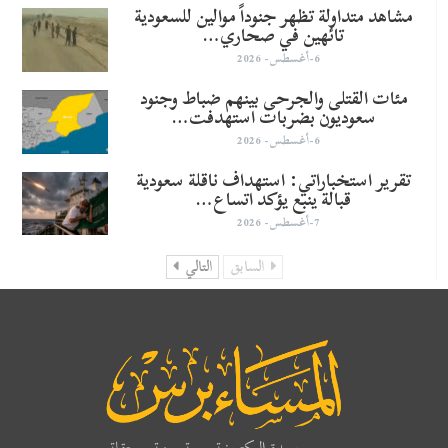
مشاهد متداولة تظهر جنوداً موالين للسعودية
تائهين في صحاري…
6-أغسطس- 2026
مئات القتلى والجرحى بينهم ضباط وجنود
سعوديون بضربات استهدفت…
6-أغسطس- 2026
تقرير استخباراتي: استهداف ناقلة سعودية
قبالة ينبع يؤكد اتساع…
7-أغسطس- 2026
السابق
التالي