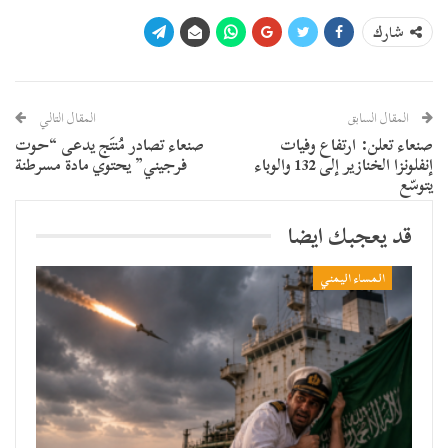
شارك
المقال السابق
المقال التالي
صنعاء تعلن: ارتفاع وفيات
صنعاء تصادر مُنتَج يدعى “حوت
إنفلونزا الخنازير إلى 132 والوباء
فرجيني” يحتوي مادة مسرطنة
يتوسّع
قد يعجبك ايضا
المساء اليمني