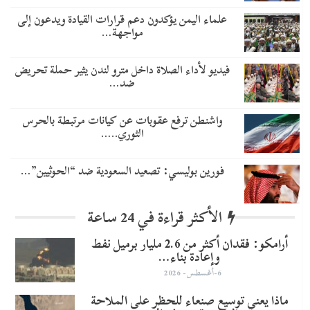
علماء اليمن يؤكدون دعم قرارات القيادة ويدعون إلى
مواجهة…
فيديو لأداء الصلاة داخل مترو لندن يثير حملة تحريض
ضد…
واشنطن ترفع عقوبات عن كيانات مرتبطة بالحرس
الثوري..…
​فورين بوليسي: تصعيد السعودية ضد “الحوثيين”…
الأكثر قراءة في 24 ساعة
أرامكو: فقدان أكثر من 2.6 مليار برميل نفط
وإعادة بناء…
6-أغسطس- 2026
ماذا يعني توسيع صنعاء للحظر على الملاحة