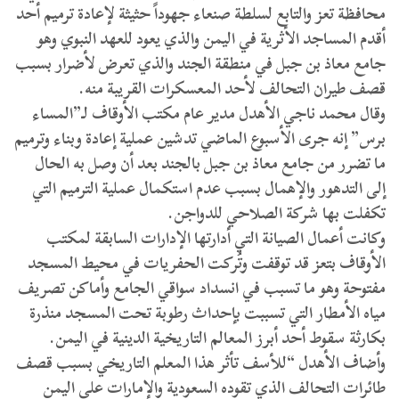
محافظة تعز والتابع لسلطة صنعاء جهوداً حثيثة لإعادة ترميم أحد
أقدم المساجد الأثرية في اليمن والذي يعود للعهد النبوي وهو
جامع معاذ بن جبل في منطقة الجند والذي تعرض لأضرار بسبب
قصف طيران التحالف لأحد المعسكرات القريبة منه.
وقال محمد ناجي الأهدل مدير عام مكتب الأوقاف لـ”المساء
برس” إنه جرى الأسبوع الماضي تدشين عملية إعادة وبناء وترميم
ما تضرر من جامع معاذ بن جبل بالجند بعد أن وصل به الحال
إلى التدهور والإهمال بسبب عدم استكمال عملية الترميم التي
تكفلت بها شركة الصلاحي للدواجن.
وكانت أعمال الصيانة التي أدارتها الإدارات السابقة لمكتب
الأوقاف بتعز قد توقفت وتُركت الحفريات في محيط المسجد
مفتوحة وهو ما تسبب في انسداد سواقي الجامع وأماكن تصريف
مياه الأمطار التي تسببت بإحداث رطوبة تحت المسجد منذرة
بكارثة سقوط أحد أبرز المعالم التاريخية الدينية في اليمن.
وأضاف الأهدل “للأسف تأثر هذا المعلم التاريخي بسبب قصف
طائرات التحالف الذي تقوده السعودية والإمارات على اليمن