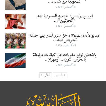
السعودية من شمال…
5-أغسطس- 2026
​فورين بوليسي: تصعيد السعودية ضد
“الحوثيين”…
5-أغسطس- 2026
فيديو لأداء الصلاة داخل مترو لندن يثير حملة
تحريض ضد…
5-أغسطس- 2026
واشنطن ترفع عقوبات عن كيانات مرتبطة
بالحرس الثوري.. وطهران…
5-أغسطس- 2026
السابق
التالي