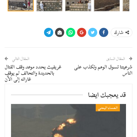
شارك
المقال السابق
المقال التالي
شرعيتنا تسوق الوهم وتكذب على
غريفيث يحدد موعد وقف القتال
الناس
بالحديدة والتحالف لم يوقف
غاراته إلى الآن
قد يعجبك ايضا
المساء اليمني