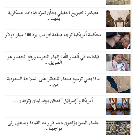
مصادر: تصريح العقيلي بشأن تمرّد قيادات عسكرية
يمهد…
محكمة أمريكية توجه صفعة لترامب برد 100 مليار دولار
قيادات في أنصار الله: إنهاء الحرب ورفع الحصار هو
الطريق…
ماذا يعني توسيع صنعاء للحظر على الملاحة السعودية
من…
أمريكا و”إسرائيل” تعبثان بوفد لبنان وتوقفان…
علماء اليمن يؤكدون دعم قرارات القيادة ويدعون إلى
مواجهة…