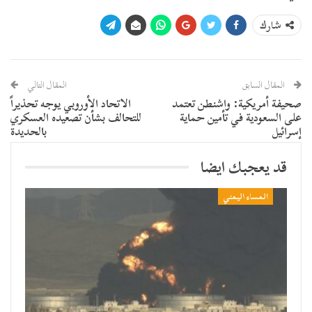
شارك
المقال السابق
المقال التالي
صحيفة أمريكية: واشنطن تعتمد
الاتحاد الأوروبي يوجه تحذيراً
على السعودية في تأمين حماية
للتحالف بشأن تصعيده العسكري
إسرائيل
بالحديدة
قد يعجبك ايضا
المساء اليمني