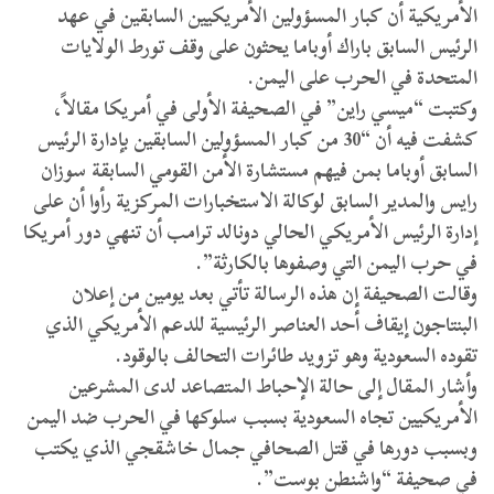
الأمريكية أن كبار المسؤولين الأمريكيين السابقين في عهد
الرئيس السابق باراك أوباما يحثون على وقف تورط الولايات
المتحدة في الحرب على اليمن.
وكتبت “ميسي راين” في الصحيفة الأولى في أمريكا مقالاً،
كشفت فيه أن “30 من كبار المسؤولين السابقين بإدارة الرئيس
السابق أوباما بمن فيهم مستشارة الأمن القومي السابقة سوزان
رايس والمدير السابق لوكالة الاستخبارات المركزية رأوا أن على
إدارة الرئيس الأمريكي الحالي دونالد ترامب أن تنهي دور أمريكا
في حرب اليمن التي وصفوها بالكارثة”.
وقالت الصحيفة إن هذه الرسالة تأتي بعد يومين من إعلان
البنتاجون إيقاف أحد العناصر الرئيسية للدعم الأمريكي الذي
تقوده السعودية وهو تزويد طائرات التحالف بالوقود.
وأشار المقال إلى حالة الإحباط المتصاعد لدى المشرعين
الأمريكيين تجاه السعودية بسبب سلوكها في الحرب ضد اليمن
وبسبب دورها في قتل الصحافي جمال خاشقجي الذي يكتب
في صحيفة “واشنطن بوست”.