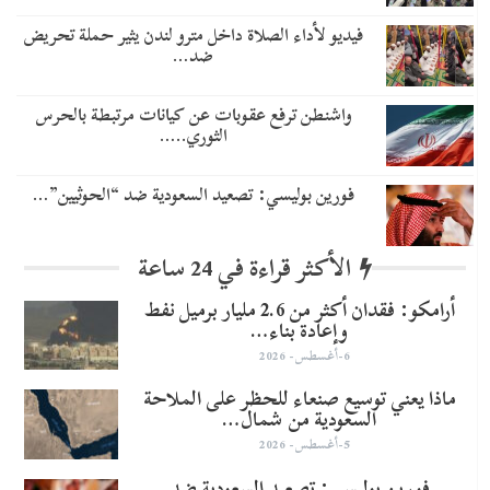
فيديو لأداء الصلاة داخل مترو لندن يثير حملة تحريض
ضد…
واشنطن ترفع عقوبات عن كيانات مرتبطة بالحرس
الثوري..…
​فورين بوليسي: تصعيد السعودية ضد “الحوثيين”…
الأكثر قراءة في 24 ساعة
أرامكو: فقدان أكثر من 2.6 مليار برميل نفط
وإعادة بناء…
6-أغسطس- 2026
ماذا يعني توسيع صنعاء للحظر على الملاحة
السعودية من شمال…
5-أغسطس- 2026
​فورين بوليسي: تصعيد السعودية ضد