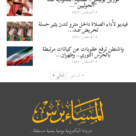
“الحوثيين”…
5-أغسطس- 2026
فيديو لأداء الصلاة داخل مترو لندن يثير حملة
تحريض ضد…
5-أغسطس- 2026
واشنطن ترفع عقوبات عن كيانات مرتبطة
بالحرس الثوري.. وطهران…
5-أغسطس- 2026
السابق
التالي
جريدة اليكترونية يومية يمنية مستقلة..