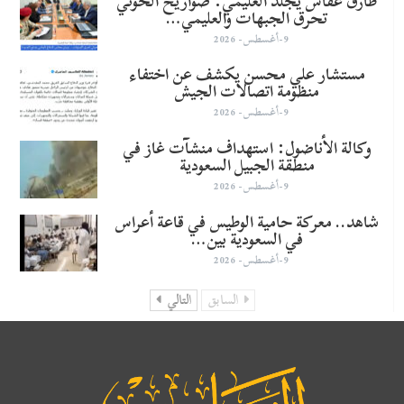
طارق عفاش يجلد العليمي: صواريخ الحوثي
تحرق الجبهات والعليمي…
9-أغسطس- 2026
مستشار علي محسن يكشف عن اختفاء
منظومة اتصالات الجيش
9-أغسطس- 2026
وكالة الأناضول: استهداف منشآت غاز في
منطقة الجبيل السعودية
9-أغسطس- 2026
شاهد.. معركة حامية الوطيس في قاعة أعراس
في السعودية بين…
9-أغسطس- 2026
السابق
التالي