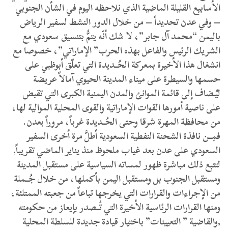
الأسابيع القليلة الماضية الذي نلاحظه اليوم في الشأن الجنوبي
– وفي عدن تحديداً – من خلال الدور النشط لسفير الرياض
باليمن “محمد آل جابر”، لا شك أنّه يتمُّ بتنسيق سعودي مع
الشريك الرئيس والفاعل بهذه الحرب” الإماراتي”، خصوصا مع
انشغال هذا الأخيرة بمعركة الحُــديدة التي تعلّق أبوظبي على
حسمها والسيطرة على ميناء المدينة الحيوي آمالاً عريضة
ليُـضاف إلى قائمة الموانئ والمدن اليمنية الكبرى التي تقبض
على ناصية أمورها القوات الإماراتية والقوى المحلية الموالية لها،
من محافظة المهرة شرقا وحتى الحُــديدة غرباً، مروراً بعدن.
فمِــن نافذة الشحنة النفطية السعودية أطلَّ مرة أخرى السفير
السعودي على عدن بعد غياب ملحوظ منذ يناير الماضي تقريباً,
لتتبع ذلك مباشرة ظهور لمساته السياسية على مستقبل المدينة
ومستقبل الجنوب بل ومستقبل اليمن بأكملها، من خلال جُــملة
من الإجراءات والقرارات التي يخرجها تباعاً من جعبته الممتلئة،
ومنها القرارات الرئاسية الأخيرة التي تُــصدر بإيعاز من حكومته
,والقاضية ” التعيينات” باختيار قيادة جديدة للسلطة المحلية