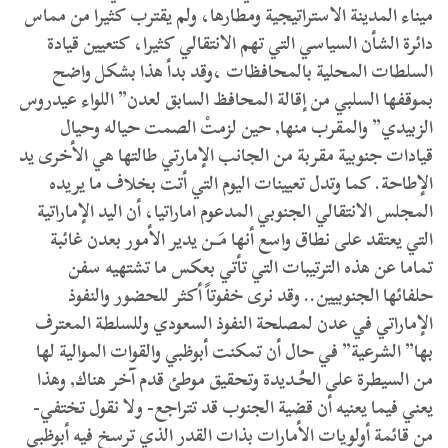
ميناء المدينة الاستراتيجية ومطارها، ولم يقترب كثيرا من مماس
دائرة الشأن السياسي التي تهم الانتقالي كثيرا، كتعيين قيادة
السلطات المحلية بالمحافظات ،وقد بدأ هذا بشكل واضح
بموقفها السلبي من إقالة المحافظ السابق لعدن” اللواء عيدروس
الزبيدي” والمقرب منها, حين لزمتْ الصمت حياله وحيال
قيادات جنوبية مقربة من الجانب الإمارتي طالتها هي الأخرى يد
الإطاحة. كما وتدل تعيينات اليوم التي أتت بخلاف ما يريده
المجلس الانتقالي الجنوبي المدعوم اماراتيا، أن اليد الإماراتية
التي يعتقد على نطاق واسع أنها مَــن يدير الأمور بعدن غائبة
تماما عن هذه الترتيبات التي تأتي بعكس ما تشتهيه سفن
حلفائها الجنوبيين.. وقد نرى خفوتاً أكثر للحضور والنفوذ
الإماراتي في عدن لمصلحة النفوذ السعودي وللسلطة المعترف
بها” الشرعية” في حال أن تمكنت أبوظبي والقوات الموالية لها
من السيطرة على الحُـديدة وتحقيق موطئ قدم آخر هناك, وهذا
يعني فيما يعنيه أن قضية الجنوب قد تتراجع- ولا نقول تختفي-
من قائمة أولويات الأمارات بذات القدر الذي ترسخ فيه أبوظبي