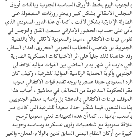
بالجنوب اليوم يخلط الأوراق السياسية الجنوبية وبالذات أوراق
المجلس الانتقالي بشكل كبير ويبعثر روزنامته المصفوفة على
الطاولة الإمارتية بشكل لافت ، كما أن هذا الدور السعودي الذي
يأتي على حساب الحضور الإماراتي سيبعث القلق والتوجس في
نفوس قيادات الانتقالي ،سيما والسعودية لا تلقي بالاً بالقضية
الجنوبيةـ بل وتناصب الخطاب الجنوبي التحرري العداء السافر,
وقد شاهدنا ذلك جلياً على اثر الاشتباكات العسكرية الضارية
التي دارت في شهر يناير الماضي بين القوات موالية للانتقالي
الجنوبي وألوية الحماية الرئاسية الموالية للشرعية، وكيف كان
الرد السعودي عنيفا هستيريا بوجه تقدم قوات الانتقالي صوب
مقر الحكومة المدعومة من التحالف في معاشيق، أصاب هذا
الموقف قيادات الانتقالي بالدهشة بل وأصاب معظم الجنوبيين
بذات الشعور, فيما شكّــل حدثا سعيداً للشرعية التي كانت تمر
بأصعب أيامها … كما أن هذه التعيينات تعني سعوديا ترسخ
علاقة سعودية مع شخصيات وقوى عسكرية وسياسية وحزبية
كبيرة من أركان النظام اليمني السابق تدين بالولاء المعلن- والغير