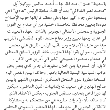
بالمدينة” عدن”، محافظا لها – أحمد سالمين-ووكيلاً أول
“محمد نصر الشاذلي” بعد أن ظلتْ سلطة الرئيس “هادي” التي
يستحوذ على جزء كبير منها وعلى معظم قراراتها حزب الإصلاح
مترددة بتعيين محافظا للعاصمة، خشية من أي صدام مع القوى
الجنوبية والمجلس الانتقالي الجنوبي بالذات ..فهذه التعيينات
في عدن, ومعها تعيين وزير دفاع جديد اللواء المقدشي، القريب
جدا من حزب الإصلاح ومن نائب الرئيس الفريق علي محسن
الأحمر، الموالي بقوة لهذا الحزب، خلفا للوزير السابق المعتقل
في صنعاء، محمود الصبيحي, تشير الى أمرين على الأقل..
الأول: أن السعودية ومن خلال سفيرها آل جابر الذي يعتبر بحق
عرّاب السياسية اليمنية الحالية بامتياز وحاكم اليمن الفعلي اليوم
كنسخة مطورة لدور الملحق العسكري السعودي الشهير باليمن
صالح الهديان في سبعينيات وثمانينات القرن الماضي، سيكون
لها دورا فاعل بتحديد مستقبل الجنوب -بعكس الاعتقاد الذي
كان سائدا بأن الإمارات منفردة هي من ستتحكم به وبمشاركة
الانتقالي الجنوبي الى حدٍ ما-.. فهذا الحضور السعودي المتنامي