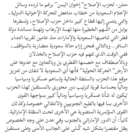
معلن- لحزب الإصلاح” إخوان اليمن” برغم ما تردده وسائل
الإعلام السعودية من خطاب مناهض للحركة الإخوانية الدولية،
والتي ينتمي إليها قطاع كبير داخل حزب الإصلاح، وتمطرها
بوابل من التُــهم الخطيرة منها تهمة الإرهاب وتهمة مساندة دولة
قطر التي تناصبها السعودية والإمارات منذ عامين تقريبا العداء
السافر.. وبالتالي فنحن إزاء حالة سعودية متضاربة بالمواقف،
ففي الوقت الذي تتهم فيه حزب الإصلاح بالخذلان
وبالاصطفاف مع خصمها القطري بل وبالتعاون مع عدوها على
الأرض” الحركة الحوثية” فأنها أي السعودية لا تنفك من تعزيز
موقع هذا الحزب بالسلطة الحالية وتساهم عسكريا وسياسيا
ومالياً بحماسة قوية لترتيب دور محوري بالمستقبل لهذا الحزب
ليكون له شأنا عسكريا وسياسياً ومالياً كبير بمواجهة القوى
الأخرى بما فيها بالطبع الجنوبيين والانتقالي خصوصا,وكذلك
القوى المؤتمرية المنضوية هي الأخرى تحت المظلة الإماراتية.
ثانياً: أن الدور الإماراتي بالجنوب وفي عدن على وجه الخصوص
يظل مقتصرا بشكل شبه كُــلي على الجانب الأمني وعلى مستقبل