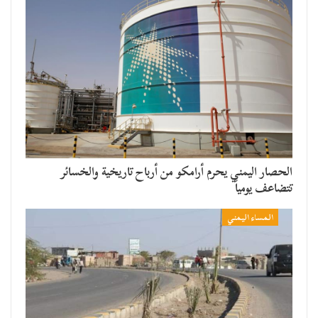
الحصار اليمني يحرم أرامكو من أرباح تاريخية والخسائر
تتضاعف يومياً
المساء اليمني