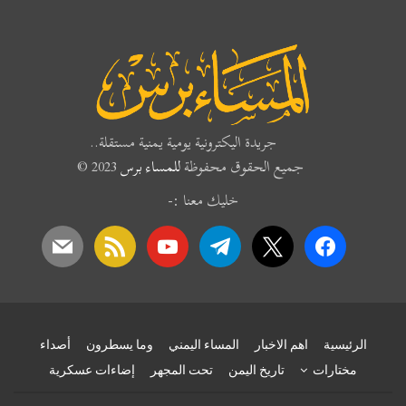
جريدة اليكترونية يومية يمنية مستقلة..
جميع الحقوق محفوظة
للمساء برس
2023 ©
خليك معنا :-
mail
rss
youtube
telegram
x
facebook
الرئيسية
اهم الاخبار
المساء اليمني
وما يسطرون
أصداء
مختارات
تاريخ اليمن
تحت المجهر
إضاءات عسكرية