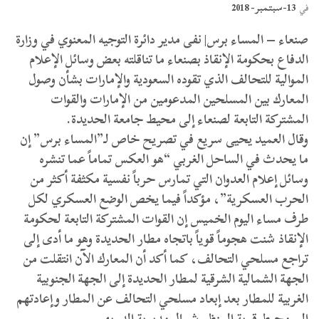
13-سبتمبر- 2018
في
صنعاء – المساء برس| نفى مدير دائرة التوجيه المعنوي في وزارة
الدفاع بحكومة الإنقاذ بصنعاء ما تناقلته بعض وسائل الإعلام
الموالية للتحالف الذي تقوده السعودية والإمارات بشأن وصول
المعارك بين المسلحين المدعومين من الإمارات والقوات
المشتركة التابعة لصنعاء إلى محيط جامعة الحديدة.
وقال العميد يحيى سريع في تصريح خاص لـ”المساء برس” إن
ما يحدث في الساحل الغربي “هو العكس تماماً عما تنشره
وسائل إعلام العدوان التي تمارس حرباً نفسية مكثفة أكثر من
الحرب العسكرية”، مؤكداً فيما يخص الوضع العسكري لكل
طرف مساء اليوم الخميس إن القوات المشتركة التابعة لحكومة
الإنقاذ شنت هجوماً قوياً باتجاه مطار الحديدة وهو ما أدى إلى
تراجع مسلحي التحالف، كما أكد أن المعارك الآن انتقلت من
الجهة الشمالية الشرقية لمطار الحديدة إلى الجهة الجنوبية
الغربية للمطار بعد إبعاد مسلحي التحالف عن المطار وإعادتهم
إلى محيط قرية المنظر شمال مديرية الدريهمي.