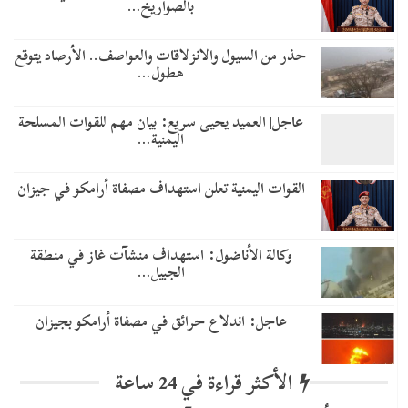
بالصواريخ…
حذر من السيول والانزلاقات والعواصف.. الأرصاد يتوقع
هطول…
عاجل| العميد يحيى سريع: بيان مهم للقوات المسلحة
اليمنية…
القوات اليمنية تعلن استهداف مصفاة أرامكو في جيزان
وكالة الأناضول: استهداف منشآت غاز في منطقة
الجبيل…
عاجل: اندلاع حرائق في مصفاة أرامكو بجيزان
الأكثر قراءة في 24 ساعة