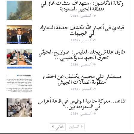
وكالة الأناضول: استهداف منشآت غاز في
منطقة الجبيل السعودية
9-أغسطس- 2026
قيادي في أنصار الله يكشف حقيقة المعارك
في الجبهات
9-أغسطس- 2026
طارق عفاش يجلد العليمي: صواريخ الحوثي
تحرق الجبهات والعليمي…
9-أغسطس- 2026
مستشار علي محسن يكشف عن اختفاء
منظومة اتصالات الجيش
9-أغسطس- 2026
شاهد.. معركة حامية الوطيس في قاعة أعراس
في السعودية بين…
9-أغسطس- 2026
السابق
التالي