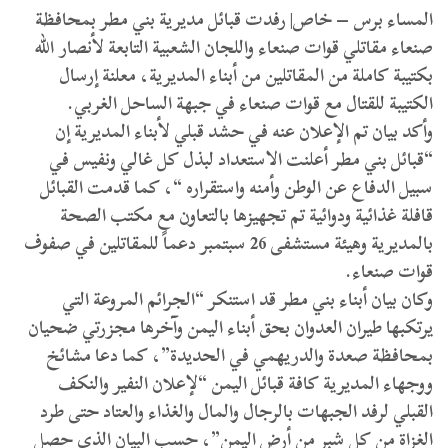
المساء برس – خاص| رفدت قبائل مديرية بني مطر بمحافظة
صنعاء مقاتلي قوات صنعاء واللجان الشعبية التابعة لأنصار الله
بكتيبة كاملة من المقاتلين من أبناء المديرية، معلنة إرسال
الكتيبة للقتال مع قوات صنعاء في جبهة الساحل الغربي.
وأكد بيان تم الإعلان عنه في حشد قبلي لأبناء المديرية إن
“قبائل بني مطر أعلنت الاستعداد لبذل كل غالي ونفيس في
سبيل الدفاع عن الوطن وأمنه واستقراره “، كما قدمت القبائل
قافلة غذائية ودوائية تم تجهيزها بالتعاون مع مكتب الصحة
بالمديرية وهيئة مستشفى 26 سبتمبر دعماً للمقاتلين في صفوف
قوات صنعاء.
وكان بيان أبناء بني مطر قد استنكر “الجرائم المروعة التي
يرتكبها طيران العدوان بحق أبناء اليمن وآخرها مجزرتي ضحيان
بمحافظة صعدة والدريهمي في الحديدة”، كما دعا مشائخ
ووجهاء المديرية كافة قبائل اليمن “لإعلان النفير والنكف
القبلي لرفد الجبهات بالرجال والمال والغذاء والعتاد حتى طرد
الغزاة من كل شبر من أرض اليمن”، حسب البيان الذي حصل