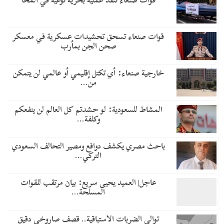
قوات صنعاء تسحق تحشيدات عسكرية في معسكر
صحن الجن بمأرب
خارجية صنعاء: أي تكتل إقليمي أو عالمي لن يتمكن
من…
المشاط للسعودية: لو حشدتم كل العالم لن ينفعكم
وكلفة…
باحث مصري يكشف دوافع ومصير التحالف السعودي
التركي…
عاجل| العميد يحيى سريع: بيان مرتقب للقوات
المسلحة…
توالي الضربات الاستباقية.. قصف صاروخي دقيق