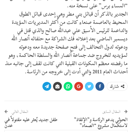
“المساء برس” على نسخة منه.
الجدير بالذكر أن قبائل بني مطر وهي إحدى قبائل الطوق
المحيط بالعاصمة صنعاء كانت من أكثر المديريات المؤيدة
والداعمة للرئيس الأسبق علي عبدالله صالح والذي قتل في
ديسمبر الماضي بعد إعلانه فك الشراكة مع حلفائه أنصار الله
ودعوته لدول التحالف إلى فتح صفحة جديدة معه ودعوته
لمؤيديه للخروج ضد جماعة أنصار الله والسلطة الحاكمة، وهو
ما رفضته معظم المكونات القبلية التي كانت تقف إلى جانبه منذ
أحداث العام 2011 والتي أدت إلى خروجه من الرئاسة.
شارك
المقال السابق
المقال التالي
الحوثي يدعو الرئاسة و”الإنقاذ”
طفل جديد يُعثر عليه مقتولاً في
لاستكمال مشروع “الصماد”
عدن