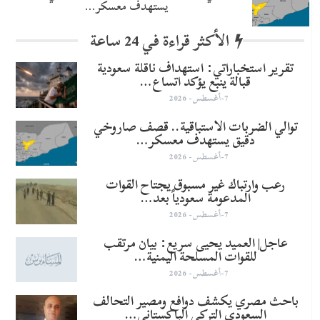
يستهدف معسكر…
الأكثر قراءة في 24 ساعة
تقرير استخباراتي: استهداف ناقلة سعودية
قبالة ينبع يؤكد اتساع…
7-أغسطس- 2026
توالي الضربات الاستباقية.. قصف صاروخي
دقيق يستهدف معسكر…
7-أغسطس- 2026
رعب وارتباك غير مسبوق يجتاح القوات
المدعومة سعودياً بعد…
7-أغسطس- 2026
عاجل| العميد يحيى سريع: بيان مرتقب
للقوات المسلحة اليمنية…
7-أغسطس- 2026
باحث مصري يكشف دوافع ومصير التحالف
السعودي التركي الباكستاني…