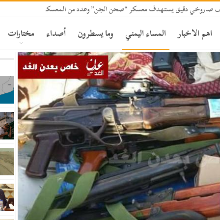
قصف صاروخي دقيق يستهدف معسكر “صحن الجن” وعدد من المعسكرات بمأرب
اهم الاخبار
المساء اليمني
وما يسطرون
أصداء
مختارات