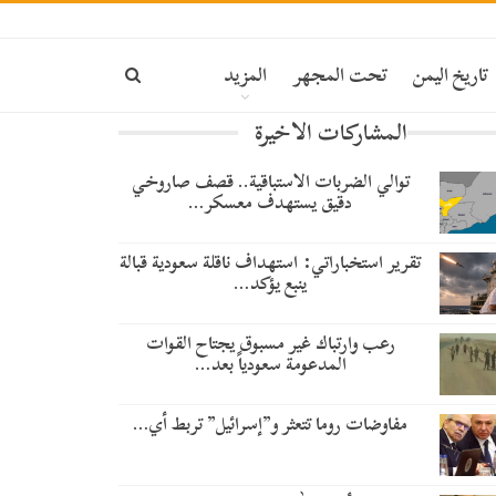
تاريخ اليمن
تحت المجهر
المزيد
المشاركات الاخيرة
توالي الضربات الاستباقية.. قصف صاروخي
دقيق يستهدف معسكر…
تقرير استخباراتي: استهداف ناقلة سعودية قبالة
ينبع يؤكد…
رعب وارتباك غير مسبوق يجتاح القوات
المدعومة سعودياً بعد…
مفاوضات روما تتعثر و”إسرائيل” تربط أي…