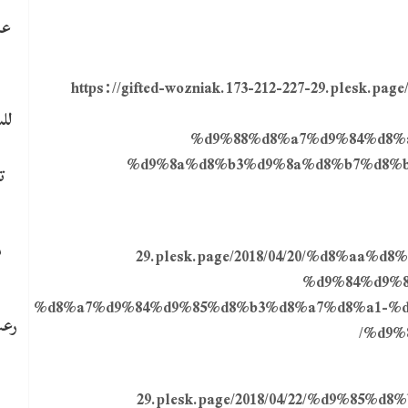
عا
https://gifted-wozniak.173-212-227-29.plesk.
لل
%d9%88%d8%a7%d9%84%d8%
%d9%8a%d8%b3%d9%8a%d8%b7%d8%b
ت
م
29.plesk.page/2018/04/20/%d8%aa
%d9%84%d9%8
%d8%a7%d9%84%d9%85%d8%b3%d8%a7%d8%a1-%d
رعب
%d9%
29.plesk.page/2018/04/22/%d9%85