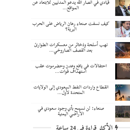
قيادي في أنصار الله يدعو المدنيين للابتعاد عن
المواقع…
كيف نسفت صنعاء رهان الرياض على الحرب
البرية؟
نهب أسلحة وذخائر من معسكرات الطوارئ
بعد القصف الصاروخي…
احتفالات في يافع وعدن وحضرموت عقب
استهداف قوات…
انقطاع واردات النفط السعودي إلى الولايات
المتحدة لأول…
صنعاء: لن نسمح بأي وجود سعودي في
الأراضي اليمنية
الأكثر قراءة في 24 ساعة