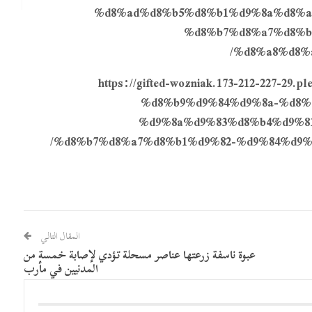
%d8%ad%d8%b5%d8%b1%d9%8a%d8%a
%d8%b7%d8%a7%d8%b
%d8%a8%d8%
https://gifted-wozniak.173-212-227-29
%d8%b9%d9%84%d9%8a-%d8%
%d9%8a%d9%83%d8%b4%d9%81
%d8%b7%d8%a7%d8%b1%d9%82-%d9%84%d9%
المقال التالي
عبوة ناسفة زرعتها عناصر مسحلة تؤدي لإصابة خمسة من
المدنيين في مأرب