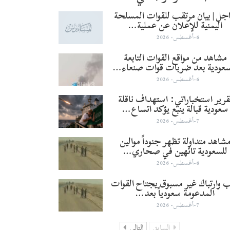
جل | بيان مرتقب للقوات المسلحة
اليمنية للإعلان عن عملية…
6-أغسطس- 2026
مشاهد من مواقع القوات التابعة
سعودية بعد ضربات قوات صنعاء…
6-أغسطس- 2026
قرير استخباراتي: استهداف ناقلة
سعودية قبالة ينبع يؤكد اتساع…
7-أغسطس- 2026
شاهد متداولة تظهر جنوداً موالين
للسعودية تائهين في صحاري…
6-أغسطس- 2026
 وارتباك غير مسبوق يجتاح القوات
المدعومة سعودياً بعد…
7-أغسطس- 2026
السابق
التالي