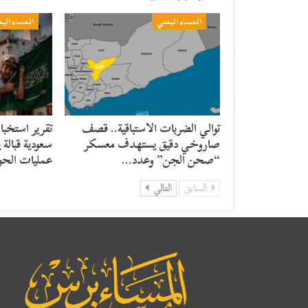
المساء اليمني
المساء الي
توالي الضربات الاستباقية.. قصف
تقرير استخبا
صاروخي دقيق يستهدف معسكر
سعودية قبالة 
“صحن الجن” وعدد…
عمليات الحو
السابق
التالي