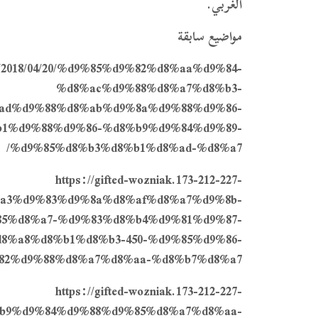
الغربي.
مواضيع سابقة
page/2018/04/20/%d9%85%d9%82%d8%aa%d9%84-
%d8%ac%d9%88%d8%a7%d8%b3-
ad%d9%88%d8%ab%d9%8a%d9%88%d9%86-
1%d9%88%d9%86-%d8%b9%d9%84%d9%89-
%d9%85%d8%b3%d8%b1%d8%ad-%d8%a7/
https://gifted-wozniak.173-212-227-
%d8%a3%d9%83%d9%8a%d8%af%d8%a7%d9%8b-
5%d8%a7-%d9%83%d8%b4%d9%81%d9%87-
8%a8%d8%b1%d8%b3-450-%d9%85%d9%86-
82%d9%88%d8%a7%d8%aa-%d8%b7%d8%a7/
https://gifted-wozniak.173-212-227-
%d8%b9%d9%84%d9%88%d9%85%d8%a7%d8%aa-