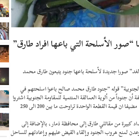
ا “صور الأسلحة التي باعها افراد طارق”
د” صورا جديدة لأسلحة باعها جنود يتبعون طارق محمد
لجنوبية” قوله “جنود طارق محمد صالح باعوا اسلحتهم في
 جنوداً من ألوية العمالقة المنتمية للمقاومة الجنوبية اشتروا
عشرات الأسلحة الآلية من جنود يتبعون طارق صالح، مضيفا ان قيمة القطعة الواحدة تراوحت ما بين 200 الى 250
كبيرة من مقاتلي طارق إلى محافظة ذمار، بالإضافة إلى
عدن لمنع هروب الجنود وإلقاء القيض عليهم وإعادتهم للساحل