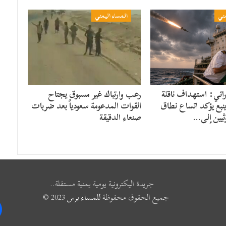
مني
المساء اليمني
راتي: استهداف ناقلة
رعب وارتباك غير مسبوق يجتاح
ينبع يؤكد اتساع نطاق
القوات المدعومة سعودياً بعد ضربات
ثيين إلى…
صنعاء الدقيقة
جريدة اليكترونية يومية يمنية مستقلة..
جميع الحقوق محفوظة
للمساء برس
2023 ©
k