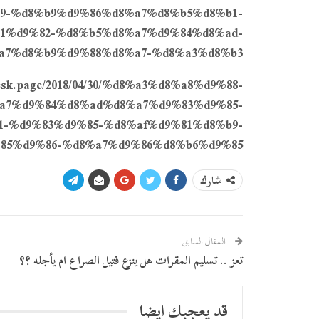
9-%d8%b9%d9%86%d8%a7%d8%b5%d8%b1-
1%d9%82-%d8%b5%d8%a7%d9%84%d8%ad-
a7%d8%b9%d9%88%d8%a7-%d8%a3%d8%b3/
.plesk.page/2018/04/30/%d8%a3%d8%a8%d9%88-
a7%d9%84%d8%ad%d8%a7%d9%83%d9%85-
-%d9%83%d9%85-%d8%af%d9%81%d8%b9-
85%d9%86-%d8%a7%d9%86%d8%b6%d9%85/
شارك
المقال السابق
تعز .. تسليم المقرات هل ينزع فتيل الصراع ام يأجله ؟؟
قد يعجبك ايضا