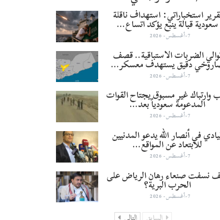
قرير استخباراتي: استهداف ناقلة
سعودية قبالة ينبع يؤكد اتساع…
7-أغسطس- 2026
والي الضربات الاستباقية.. قصف
اروخي دقيق يستهدف معسكر…
7-أغسطس- 2026
 وارتباك غير مسبوق يجتاح القوات
المدعومة سعودياً بعد…
7-أغسطس- 2026
يادي في أنصار الله يدعو المدنيين
للابتعاد عن المواقع…
7-أغسطس- 2026
 نسفت صنعاء رهان الرياض على
الحرب البرية؟
7-أغسطس- 2026
السابق
التالي