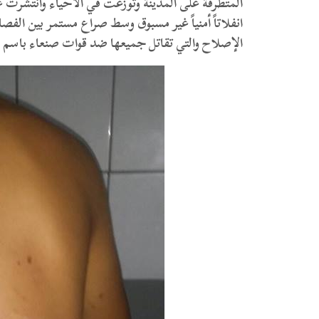
المتطرفة على المدينة وتوزعت في الأحياء وانتشرت ع
انفلاتاً أمنياً غير مسبوق وسط صراع مستمر بين الفص
الإصلاح والتي تقاتل جميعها ضد قوات صنعاء باسم 