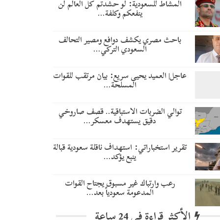
المشاط للسعودية: لو حشدتم كل العالم لن
ينفعكم وكلفة…
باحث مصري يكشف دوافع ومصير التحالف
السعودي التركي…
عاجل| العميد يحيى سريع: بيان مرتقب للقوات
المسلحة…
توالي الضربات الاستباقية.. قصف صاروخي
دقيق يستهدف معسكر…
تقرير استخباراتي: استهداف ناقلة سعودية قبالة
ينبع يؤكد…
رعب وارتباك غير مسبوق يجتاح القوات
المدعومة سعودياً بعد…
الأكثر قراءة في 24 ساعة