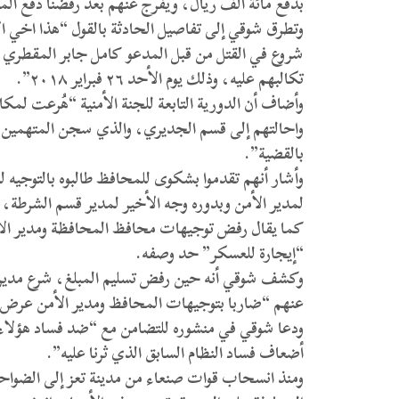
بدفع مائة ألف ريال، ويفرج عنهم بعد رفضنا دفع المب
وتطرق شوقي إلى تفاصيل الحادثة بالقول “هذا اخي
شروع في القتل من قبل المدعو كامل جابر المقطري وو
تكالبهم عليه، وذلك يوم الأحد ٢٦ فبراير ٢٠١٨”.
وأضاف أن الدورية التابعة للجنة الأمنية “هُرعت لمك
واحالتهم إلى قسم الجديري، والذي سجن المتهمين با
بالقضية”.
وأشار أنهم تقدموا بشكوى للمحافظ طالبوه بالتوجيه ل
لمدير الأمن وبدوره وجه الأخير لمدير قسم الشرطة،
كما يقال رفض توجيهات محافظ المحافظة ومدير الأمن ب
“إيجارة للعسكر” حد وصفه.
وكشف شوقي أنه حين رفض تسليم المبلغ، شرع مدير ا
عنهم “ضاربا بتوجيهات المحافظ ومدير الأمن عرض 
ودعا شوقي في منشوره للتضامن مع “ضد فساد هؤلاء 
أضعاف فساد النظام السابق الذي ثرنا عليه”.
ومنذ انسحاب قوات صنعاء من مدينة تعز إلى الضواحي