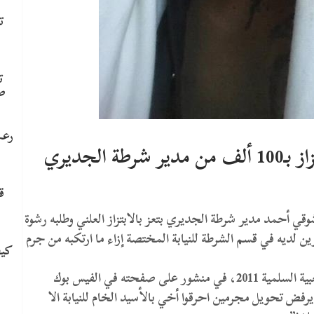
ت
ت
ص
رعب
الجديري
ق
 أحمد مدير شرطة الجديري بتعز بالابتزاز العلني وطلبه رشوة
زين لديه في قسم الشرطة للنيابة المختصة إزاء ما ارتكبه من جرم
كيف
وقال أحمد وهو أحد الناشطين في الثورة الشبابية الشعبية السلمية 2011، في منشور على صفحته في الفيس بوك
فض تحويل مجرمين احرقوا أخي بالأسيد الخام للنيابة الا