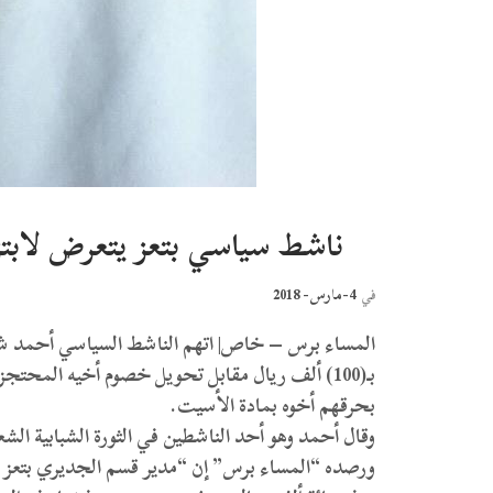
ناشط سياسي بتعز يتعرض لابتزاز بـ100 ألف من مدير شرطة 
4-مارس- 2018
في
المساء برس – خاص| اتهم الناشط السياسي أحمد شوقي
بـ(100) ألف ريال مقابل تحويل خصوم أخيه المحتج
بحرقهم أخوه بمادة الأسيت.
ورصده “المساء برس” إن “مدير قسم الجديري بتعز ير