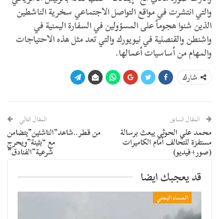
والتي انتشرت في مواقع التواصل الاجتماعي سخرية الناشطين
الذين شنوا هجوماً على المسؤولين في السفارة اليمنية في
واشنطن والقنصلية في نيويورك والتي تعد مثل هذه الاحتياجات
والمهام من أساسيات أعمالها.
شارك
المقال السابق
المقال التالي
محمد علي الحوثي يبعث برسالة
من قطر..شاهد”الناشئين”يتضامن
مستفزة للتحالف أمام الكاميرات
مع “بثينة”ويحرج
(صور+فيديو)
شرعية”الفنادق”
قد يعجبك ايضا
المساء اليمني