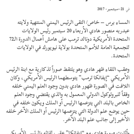
21-سبتمبر- 2017
في
المساء برس – خاص/ التقى الرئيس اليمني المنتهية ولايته
عبدربه منصور هادي الأربعاء 20 سبتمبر رئيس الولايات
المتحدة الأمريكية دونالد ترمب على هامش أعمال الدورة الـ72
للجمعية العامة للأمم المتحدة بولاية نيويورك في الولايات
المتحدة.
وعقب اللقاء ظهر هادي وهو يلتقط صوراً تذكارية مع ابنة الرئيس
الأمريكي “إيفانكا ترمب” يتوسطهما الرئيس الأمريكي، وكان
اللافت في الصورة ظهور هادي بدون وجود العلم اليمني خلفه
وفقاً للبروتوكول الدولي المعمول به والذي يقتضي وجود العلم
الخاص بالبلد التي يتزعمها الرئيس أو الملك ويكون خلفه في
حين يوضع علم الدولة التي يتزعمها الرئيس أو الملك الآخر خلفه
الأخير إلى جانب علم البلد الآخر.
وأثارت صورة هادي مع “إيفانكا” عقب لقائه بالرئيس الأمريكي