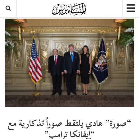
“صورة” هادي يلتقط صوراً تذكارية مع
“إيفانكا ترامب”