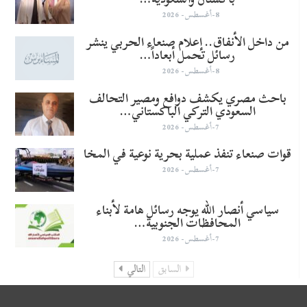
8-أغسطس- 2026
من داخل الأنفاق.. إعلام صنعاء الحربي ينشر
رسائل تحمل أبعاداً…
8-أغسطس- 2026
باحث مصري يكشف دوافع ومصير التحالف
السعودي التركي الباكستاني…
7-أغسطس- 2026
قوات صنعاء تنفذ عملية بحرية نوعية في المخا
7-أغسطس- 2026
سياسي أنصار الله يوجه رسائل هامة لأبناء
المحافظات الجنوبية…
7-أغسطس- 2026
السابق
التالي