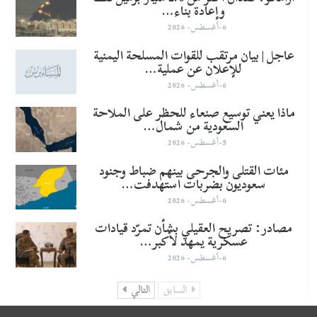
وإعادة بناء…
6-أغسطس- 2026
عاجل | بيان مرتقب للقوات المسلحة اليمنية
للإعلان عن عملية…
6-أغسطس- 2026
ماذا يعني توسيع صنعاء للحظر على الملاحة
السعودية من شمال…
5-أغسطس- 2026
مئات القتلى والجرحى بينهم ضباط وجنود
سعوديون بضربات استهدفت…
6-أغسطس- 2026
مصادر: تصريح العقيلي بشأن تمرّد قيادات
عسكرية يمهد لأكبر…
6-أغسطس- 2026
السابق
التالي