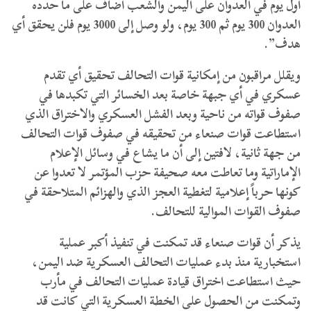
أول يوم في العدوان على اليمن والشعب أضاف على ما حدده
العدوان 300 يوم ثم 300 يوم، ولو وصل إلى 3000 يوم فلن يحقق أي
هدف”.
ويقلل مراقبون من إمكانية قوات التحالف تحقيق أي تقدم
عسكري في أي جبهة خاصة بعد الخسائر التي تكبدها في
صفوف قواته من ناحية وبعد الفشل العسكري والاختراق الذي
استطاعت قوات صنعاء من تحقيقه في صفوف قوات التحالف
من جهة ثانية، لافتين إلى أن ما يشاع في وسائل الإعلام
الإماراتية وما تعاطت معه صحيفة حزب المؤتمر لا تعدوا عن
كونها حرباً إعلامية لتغطية العجز الذي والهزائم المتلاحقة في
صفوف القوات الموالية للتحالف.
يذكر أن قوات صنعاء قد تمكنت في تنفيذ أكبر عملية
استخبارية منذ بدء عمليات التحالف العسكرية ضد اليمن،
حيث استطاعت اختراق قيادة عمليات التحالف في مأرب
وتمكنت من الحصول على الخطة العسكرية التي كانت قد