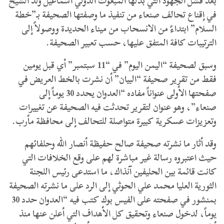
بعد فشل الجهود التي بذلها المبعوث الدولي اسماعيل ولد الشيخ
في إقناع تحالف صنعاء من تنفيذ ما وصفتها الصحيفة بـ”خطة
السلام” ابتداءً من الانسحاب من ميناء الحديدة ووصولاً إلى
الترتيبات كافة المتفق عليها، حسب تعبير الصحيفة.
وسبق لصحيفة “اليمن اليوم” في “11 سبتمبر” أي قبل يومين
فقط من تقرير صحيفة “البيان” أن نشرت بالخط العريض في
صفحتها الأولى عنواناً مفاده “العدوان يحدد 30 يوماً إلى
صنعاء”، وهو عنوان لتقرير تحدثت فيه الصحيفة عن تغييرات
وتعزيزات عسكرية كبيرة متواصلة للتحالف إلى محافظة مأرب.
وقد أثار ما نشرته صحيفة صالح حفيظة أنصار الله وحلفائهم
حيث اعتبروه رسالة غير مباشرة لهم على وقع الخلافات التي
كانت قائمة بين الحليفين آنذاك، ما استدعى رئيس اللجنة
الثورية العليا محمد علي الحوثي إلى الرد على ما نشرته الصحيفة
بمنشور في صفحته على الفيس بوك كتب فيه “العدوان حدد 30
يوماً، لدخول صنعاء وتحقيق كل الأهداف التي أعلن عنها منذ