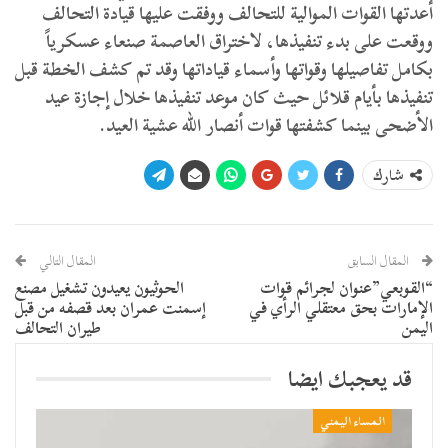
أعدتها القوات الموالية للتحالف ووفقت عليها قيادة التحالف
ووقعت على بدء تنفيذها، لاختراق العاصمة صنعاء عسكرياً
بكامل تفاصيلها وقواتها وأسماء قياداتها وقد تم كشف الخطة قبل
تنفيذها بأيام قلائل حيث كان موعد تنفيذها خلال إجازة عيد
الأضحى بينما كشفتها قوات أنصار الله عشية العيد.
شارك
المقال السابق
المقال التالي
“القوبعي”عنوان لجرائم قوات
الحوثيون يعيدون تشغيل مصنع
الإمارات بحق معتقلي الرأي في
إسمنت عمران بعد قصفه من قبل
اليمن
طيران التحالف
قد يعجبك ايضا
المساء اليمني