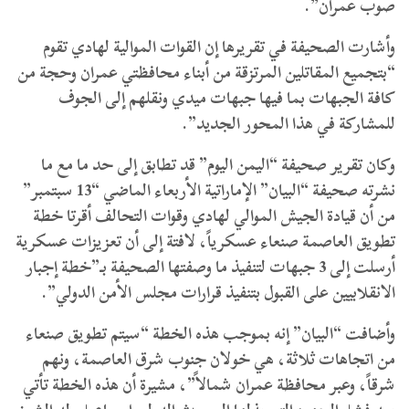
صوب عمران”.
وأشارت الصحيفة في تقريرها إن القوات الموالية لهادي تقوم
“بتجميع المقاتلين المرتزقة من أبناء محافظتي عمران وحجة من
كافة الجبهات بما فيها جبهات ميدي ونقلهم إلى الجوف
للمشاركة في هذا المحور الجديد”.
وكان تقرير صحيفة “اليمن اليوم” قد تطابق إلى حد ما مع ما
نشرته صحيفة “البيان” الإماراتية الأربعاء الماضي “13 سبتمبر”
من أن قيادة الجيش الموالي لهادي وقوات التحالف أقرتا خطة
تطويق العاصمة صنعاء عسكرياً، لافتة إلى أن تعزيزات عسكرية
أرسلت إلى 3 جبهات لتنفيذ ما وصفتها الصحيفة بـ”خطة إجبار
الانقلابيين على القبول بتنفيذ قرارات مجلس الأمن الدولي”.
وأضافت “البيان” إنه بموجب هذه الخطة “سيتم تطويق صنعاء
من اتجاهات ثلاثة، هي خولان جنوب شرق العاصمة، ونهم
شرقاً، وعبر محافظة عمران شمالاً”، مشيرة أن هذه الخطة تأتي