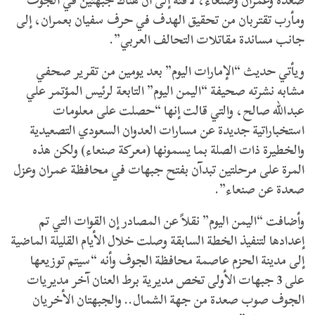
صعدة وعمران وصنعاء، لافتة إلى أن هناك جبهتين في الجوف
ومأرب تقتربان من تحقيق الهدف في حرف سفيان بعمران، إلى
جانب مساندة مقاتلات التحالف العربي”.
ويأتي حديث “الإمارات اليوم” بعد يومين من تقرير صحفي
مشابه نشرته صحيفة “اليمن اليوم” التابعة لرئيس المؤتمر علي
عبدالله صالح، والتي قالت إنها “حصلت على معلومات
استخباراتية جديدة عن مسارات العدوان السعودي التصعيدية
والخطيرة ذات الصلة بما يسمونها (معركة صنعاء) ولكن هذه
المرة على مرحلتين تبدآن بفتح جبهات في محافظة عمران وعزل
صعدة عن صنعاء”.
وأضافت “اليمن اليوم” نقلاً عن المصادر إن القوات التي تم
إعدادها لتنفيذ الخطة السابقة وصلت خلال الأيام القليلة الماضية
إلى مدينة الحزم عاصمة محافظة الجوف وأنه “سيتم توزيعها
على 3 جبهات الأولى تخص مديرية برط العنان آخر مديريات
الجوف صوب صعدة من جهة الشمال.. والجبهتان الأخريان