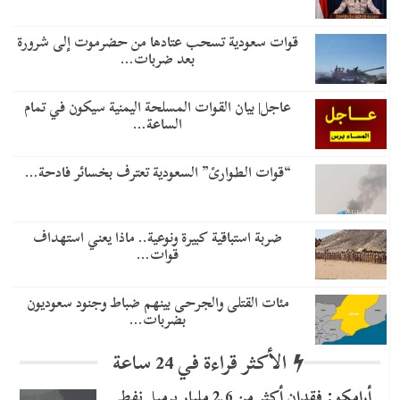
قوات سعودية تسحب عتادها من حضرموت إلى شرورة
بعد ضربات…
عاجل| بيان القوات المسلحة اليمنية سيكون في تمام
الساعة…
“قوات الطوارئ” السعودية تعترف بخسائر فادحة…
ضربة استباقية كبيرة ونوعية.. ماذا يعني استهداف
قوات…
مئات القتلى والجرحى بينهم ضباط وجنود سعوديون
بضربات…
الأكثر قراءة في 24 ساعة
أرامكو: فقدان أكثر من 2.6 مليار برميل نفط