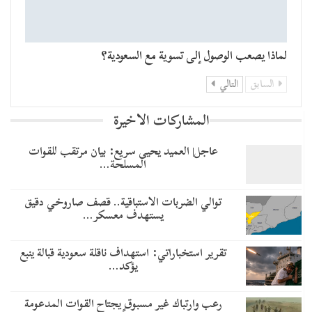
لماذا يصعب الوصول إلى تسوية مع السعودية؟
السابق
التالي
المشاركات الاخيرة
عاجل| العميد يحيى سريع: بيان مرتقب للقوات
المسلحة…
توالي الضربات الاستباقية.. قصف صاروخي دقيق
يستهدف معسكر…
تقرير استخباراتي: استهداف ناقلة سعودية قبالة ينبع
يؤكد…
رعب وارتباك غير مسبوق يجتاح القوات المدعومة