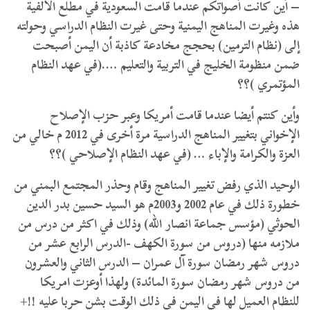
– أين كانت أصواتكم عندما قامت السعودية في مطلع الألفية
هذه وغيرت المناهج اليمنية وحتى غيرت النظام الدراسي وحولته
إلى (نظام الترمين) بحجج مخادعة كاذبة أن اليمن أصبحت
ضمن منظومة الخليج في التربية والتعليم ….(في عهد النظام
المؤتمري )؟؟
وأين كنتم أيضا عندما قامت أمريكا وعبر حزب الإصلاح
الإخواني بتغيير المناهج الدراسية مرة أخرى في 2012 م خالي من
العزة والكرامة والإباء … (في عهد النظام الإصلاحي )؟؟
الوحيد الذي رفض تغيير المناهج وقام وحذر المجتمع البمني من
خطورة ذلك في عام 2002 و2003م هو السيد حسين بدر الدين
الحوثي (مؤسس جماعة انصار الله) وذلك في اكثر من درس من
ملازمه منها (دروس من سورة الكهف -الدرس الرابع عشر من
دروس شهر رمضان سورة آل عمران – الدرس الثاني والعشرون
من دروس شهر رمضان سورة المائدة) ولهذا أوعزت امريكا
للنظام العميل لها في اليمن في ذلك الوقت بشن حربا عليه !!+