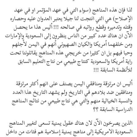
لذا فإن هذه المناهج (سواء التي في عهد المؤتمر او في عهد
الإصلاح) هي التي انتجت لنا جيلا يعتبر العدوان عليه وحصاره
وقتله وتدميره وقطع رواتبه في صالحه !!! أليس هذا ما يحصل
الآن ان هناك عدد كبير من الناس ينظرون إلى السعودية والإمارات
ومن خلفهما أمريكا والكيان الصهيوني أنهم في اليمن لأجلهم
وحبا فيهم بل ان كثيرا من خريجي هذه المناهج يقاتلوننا تحت
راية أمريكا والسعودية كنتاج طبيعي من نتاج التعليم السابق
للأنظمة السابقة !!!
أليس ان مرتزقة ومنافقي اليمن يصنف على انهم أكثر مرتزقة
ومنافقين ضد بلادهم في التاريخ ولم يشهد التاريخ هذا العدد
والنسبة الخيالية منهم والتي هي نتاج طبيعي من نتائج المناهج
الدراسية السابقة ؟؟
الذين يصرخون الآن لان هناك عقول يمنية تسعى لتغيبر المناهج
السعودية الامريكية إلى مناهج يمنية إسلامية هم فئات من داخل