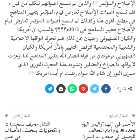
الإصلاح والمؤتمر !!! والذين لم نسمع اصواتهم تتكلم من قبل ،
فلم نسمع أصوات الإصلاح تعارض قيام المؤتمر بتغيير المناهج
في مطلع القرن هذا وكذلك لم نسمع أصوات المؤتمر تعارض قيام
الإصلاح بتغيير المناهج في 2012م؟؟؟؟ والسبب ان أمريكا
والكيان الصهيوني راضيان عن ذلك فلم تحرك ابواقها الإعلامية
والشعبية والمجتمعية لترفض التغيير والآن أمريكا والكيان
الصهيوني مرعوبتان من قيام انصار الله بتغيير المناهج لذا اوعزت
لابواقها بالصراخ والتضليل وتشوية هذا التحرك الثوري الذي
سيرى النور إن شاء الله سواء رضت ام أبت امريكا !!!
شارك
المقال السابق
المقال التالي
الأحمر في “نهم”واليمن اليوم
انتشار مخيف للمخدرات
تحدد 30 يوم أمام التحالف
والكحوليات بمختلف الأصناف
للوصول الى صنعاء..ما السر؟
في عدن