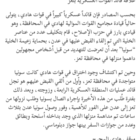
علاقة قائد القوات العسكرية بتعز
بحسب المصادر فإن قائداً عسكرياً كبيراً في قوات هادي، يتولى
حالياً قيادة مجاميع القوات الموالية لهادي في المحافظة، وهو
قيادي بارز في حزب الإصلاح، قام بتكليف عدد من عناصر
الخلية التي تم إلقاء القبض عليها في عدن، بحماية زعيمة الخلية
“سونيا” بعد أن تعرضت للتهديد من قبل أشخاص مجهولين
داهموا منزلها في محافظة تعز.
وحين تم اكتشاف وجود اختراق في قوات هادي كانت سونيا
متواجدة في محافظة تعز، وأول من ألقي القبض عليهم هو نجل
قائد عمليات المنطقة العسكرية الرابعة، وزوجته، وبعد ذلك
بفترة طُلب من هذه الأخيرة بإجراء اتصال بسونيا وطلب نزولها من
تعز إلى عدن على الفور للأهمية، وفور وصول سونيا عدن بثلاث
ساعات تم مداهمة منزلها الذي وجد بداخله أسلحة وبطائق
وعدد من جوازات السفر بينها جواز دبلوماسي.
موقف هادي المحرج