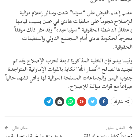
عقب إلقاء القبض على “سونيا” شنت وسائل إعلام موالية
للإصلاح هجوماً على سلطات هادي في عدن بسبب قيامها
باعتقال الناشطة الحقوقية “سونيا عبده” وقد مثل ذلك موقفاً
محرجاً لحكومة هادي أمام المجتمع الدولي والمنظمات
الحقوقية.
وفيما يبدو فإن الخلية المذكورة تابعة لحزب الإصلاح وقد تم
تجنيدها لصالح “أنصار الله” نكاية بالقوات الإماراتية المتواجدة
جنوب اليمن والجماعات المسلحة الموالية لها والتي تشهد حالياً
صراعاً مع قوات موالية للإصلاح.
شارك
المقال السابق
المقال التالي
مُجدداً كشف بنود «الصفقة
هروب زعيمة خلية استخبارية من