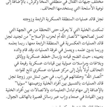
مختلف جبهات القتال في منطقتي المخا وكرش، بالإضافة إلى
نوعية الأسلحة التي يستخدمها التحالف.
نجل قائد عمليات المنطقة العسكرية الرابعة وزوجته
تمكنت الخلية التي لا يعرف حتى اللحظة من هي الجهة التي
تعمل لصالحها “لأنصار الله أم لحزب الإصلاح” من تجنيد نجل
قائد العمليات العكسرية في المنطقة الرابعة معها، ربما بعلمه
وربما بدون علمه، ويعمل في غرفة العمليات وقد قام والده
بتعيينه، حيث اتضح قيامه بإرسال خطط عسكرية ووثائق
وبلاغات ومراسلات صوتية بين قيادات عسكرية رفيعة في
التحالف أولاً بأول إلى مركز عمليات عسكري تابع لقوات
“أنصار الله” وحلفائهم في إب، في حين تمثل دور زوجة نجل
قائد العمليات بالتنسيق بين أفراد الخلية وزعيمتها “سونيا”
بالإضافة إلى مهام تبادل التعليمات والاتصالات بين أفراد الخلية
وبين القيادة في صنعاء وإب عبر رسائل قصيرة بالهاتف الجوال.