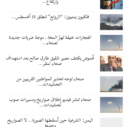
وارتفاع…
فلكيون يمنيون: “الروابع” تنطلق 11 أغسطس…
انفجارات عنيفة تهزّ المخا.. موجة ضربات جديدة
لصنعاء…
غُموض يكتنف مصير شقيق طارق صالح بعد استهداف
صنعاء لمقر…
صنعاء توجه تحذير للمواطنين القريبين من
التحشيدات…
صنعاء تنشر فيديو إطلاق صواريخ ومسيرات صوب
تحشيدات…
اليمن: الشرعية حين تُسقطها الصورة… لا الصواريخ
وحدها