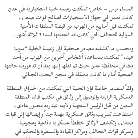
المساء برس – خاص/ تمكنت زعيمة خلية استخبارية في عدن
كانت تعمل في جهاز الاستخبارات لصالح قوات صنعاء،
تمكنت قبل أسابيع من الهرب من قبضة السلطات الأمنية
الموالية للتحالف التي كانت قد اعتقلتها لمدة 3 ثلاثة أشهر.
وبحسب ما كشفته مصادر صحفية فإن زعيمة الخلية “سونيا
عبده” تمكنت بمساعدة أشخاص آخرين من الهرب من أحد
مشافي محافظة عدن حيث تم نقلها إليها بعد أن تدهورت حالتها
الصحية أثناء ما كانت معتقلة في سجن البحث الجنائي.
وفقاً لمصادر خاصة فإن الخلية التي تمكنت من اختراق المنطقة
العسكرية الرابعة والوصول إلى وثائق في مكتب قائد المنطقة
المعين من قبل الرئيس المنتهية ولايته عبدربه منصور هادي،
استطاعت تسريب وثائق عسكرية مهمة جداً وإيصالها إلى قوات
صنعاء، وتكشف الوثائق خططاً عسكرية دفاعية وهجومية
وتمركز قوات التحالف ومراكز القيادة والسيطرة والتحكم في