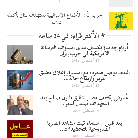
حزب الله: الأطماع الإسرائيلية تستهدف لبنان بأكمله
وليس…
الأكثر قراءة في 24 ساعة
أرقام جديدة تكشف مدى استنزاف الترسانة
الأمريكية في حرب إيران
10-أغسطس- 2026
النفط يواصل صعوده مع استمرار إغلاق مضيق
هرمز وارتفاع حالة…
10-أغسطس- 2026
غُموض يكتنف مصير شقيق طارق صالح بعد
استهداف صنعاء لمقر…
9-أغسطس- 2026
بعد قليل .. صنعاء تبث مشاهد الضربة
الصاروخية للتحشيدات…
9-أغسطس- 2026