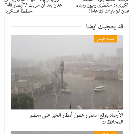
الكبرى»: سقطرى وميون وميناء
عدن بعد أن سربت لـ”أنصار الله”
عدن للإمارات 25 عاماً!
خططاً عسكرية
قد يعجبك ايضا
المساء اليمني
الأرصاد يتوقع استمرار هطول أمطار الخير على معظم
المحافظات