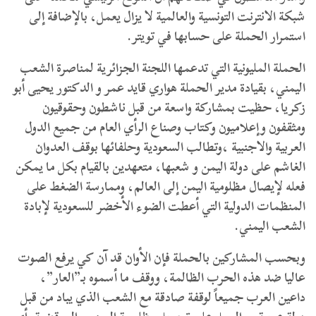
شبكة الانترنت التونسية والعالمية لا يزال يعمل، بالإضافة إلى
استمرار الحملة على حسابها في تويتر.
الحملة المليونية التي تدعمها اللجنة الجزائرية لمناصرة الشعب
اليمني، بقيادة مدير الحملة هواري قايد عمر و الدكتور يحيى أبو
زكريا، حظيت بمشاركة واسعة من قبل ناشطون وحقوقيون
ومثقفون وإعلاميون وكتاب وصناع الرأي العام من جميع الدول
العربية والاجنبية ،وتطالب السعودية وحلفائها بوقف العدوان
الغاشم على دولة اليمن و شعبها، متعهدين بالقيام بكل ما يمكن
فعله لإيصال مظلومية اليمن إلى العالم، وممارسة الضغط على
المنظمات الدولية التي أعطت الضوء الأخضر للسعودية لإبادة
الشعب اليمني.
وبحسب المشاركين بالحملة فإن الأوان قد آن كي يرفع الصوت
عاليا ضد هذه الحرب الظالمة، ووقف ما أسموه بـ”العار”،
داعين العرب جميعاً لوقفة صادقة مع الشعب الذي يباد من قبل