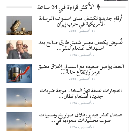
الأكثر قراءة في 24 ساعة
أرقام جديدة تكشف مدى استنزاف الترسانة
الأمريكية في حرب إيران
10-أغسطس- 2026
غُموض يكتنف مصير شقيق طارق صالح بعد
استهداف صنعاء لمقر…
9-أغسطس- 2026
النفط يواصل صعوده مع استمرار إغلاق مضيق
هرمز وارتفاع حالة…
10-أغسطس- 2026
انفجارات عنيفة تهزّ المخا.. موجة ضربات
جديدة لصنعاء تطال…
9-أغسطس- 2026
صنعاء تنشر فيديو إطلاق صواريخ ومسيرات
صوب تحشيدات سعودية في…
9-أغسطس- 2026