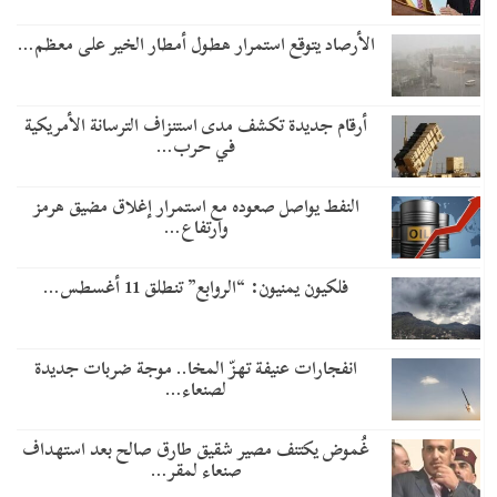
الأرصاد يتوقع استمرار هطول أمطار الخير على معظم…
أرقام جديدة تكشف مدى استنزاف الترسانة الأمريكية
في حرب…
النفط يواصل صعوده مع استمرار إغلاق مضيق هرمز
وارتفاع…
فلكيون يمنيون: “الروابع” تنطلق 11 أغسطس…
انفجارات عنيفة تهزّ المخا.. موجة ضربات جديدة
لصنعاء…
غُموض يكتنف مصير شقيق طارق صالح بعد استهداف
صنعاء لمقر…