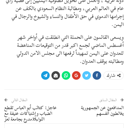
دولة عربية ، والعمل على تحويل مظلومية اليمنيين إلى قضية رأي
عام في العالم العربي، ومطالبة النظام السعودي بالكف عن
إجرامها الدموي في حق الأطفال والنساء والشيوخ والرجال في
اليمن.
ويسعى القائمون على الحملة التي انطلقت في أواخر شهر
أغسطس الماضي لجمع اكبر قدر من التوقيعات المناهضة
للعدوان على اليمن تمهيداً لرفعها الى مجلس الامن الدولي
ومطالبته بوقف العدوان.
شارك
المقال السابق
المقال التالي
المدافعون عن الجمهورية
عاجل: كتائب أبو العباس تقطع
يغالطون أنفسهم
الضباب وإشتباكات عنيفة مع
اللواء35مدرع بجامعة تعز