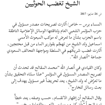
الشيخ تغضب الحوثيين
26-مايو- 2017
في
المساء برس – خاص/ أثارت تصريحات مصدر مسؤول في
حزب المؤتمر الشعبي العام وتناقلتها الوسائل الإعلامية الناطقة
باسم الحزب بشأن ما تعرض له موكب المبعوث الأممي
اسماعيل ولد الشيخ من تهجّم بقوارير الماء من قبل محتجين،
أثارت غضب شريكهم في السلطة ومواجهة التحالف السعودي
جماعة “أنصار الله”.
وكان القيادي في أنصار الله “محمد المقالح قد تحدث أن
تصريح المصدر المسؤول في المؤتمر “عمّا سمّاه التحقيق بشأن
ما تعرّض له ولد الشيخ، يعد تحريضاً غير مسؤول يهدف إلى
بعث رسائل للخارج”.
وقال المقالح أن إظهار الانقسام، حسب وصفه، يعد خطأً
استراتيجياً “وأن كل من يمارس اللعب والفهلوة سيخسر”.