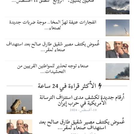
فلكيون يمنيون: “الروابع” تنطلق 11 أغسطس…
انفجارات عنيفة تهزّ المخا.. موجة ضربات جديدة
لصنعاء…
غُموض يكتنف مصير شقيق طارق صالح بعد استهداف
صنعاء لمقر…
صنعاء توجه تحذير للمواطنين القريبين من
التحشيدات…
الأكثر قراءة في 24 ساعة
أرقام جديدة تكشف مدى استنزاف الترسانة
الأمريكية في حرب إيران
10-أغسطس- 2026
غُموض يكتنف مصير شقيق طارق صالح بعد
استهداف صنعاء لمقر…