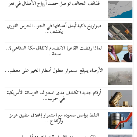
قذائف التحالف تواصل حصد أرواح الأطفال في تعز
صواريخ ذكية تُبدل أهدافها في الجو.. الحرس الثوري
يكشف…
لماذا رفضت القاهرة الانضمام لاتفاق مكة الدفاعي؟..
سبعة…
الأرصاد يتوقع استمرار هطول أمطار الخير على معظم…
أرقام جديدة تكشف مدى استنزاف الترسانة الأمريكية
في حرب…
النفط يواصل صعوده مع استمرار إغلاق مضيق هرمز
وارتفاع…