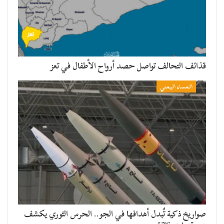
قذائف التحالف تواصل حصد أرواح الأطفال في تعز
المساء اليمني
صواريخ ذكية تُبدل أهدافها في الجو.. الحرس الثوري يكشف