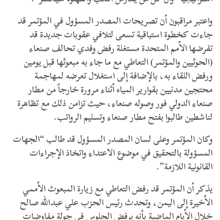
واعتبر مراقبون أن تصريحات المصدر المسؤول في المؤتمر قد
جاءت كخطوة استباقية تسعى لتلافي عقوبات جديدة قد
تفرضها الأمم المتحدة مستغلة رفض وفدي تحالف صنعاء
(الحوثيين والمؤتمر) التعاطي مع ما جاء به مبعوثها قبل يومين
ورفض اللقاء به، بالإضافة إلى استغلال تعرضه لمهاجمة
محتجين مدنيين بقوارير المياه أثناء مرورة خارجاً من مطار
صنعاء الدولي فور وصوله صنعاء، حيث تزامن ذلك مع تظاهرة
لناشطين طالبوا بفتح مطار صنعاء وتسليم الرواتب.
وكان المؤتمر وعلى لسان المصدر المسؤول قد طالب “الجهات
المسؤولة بالتحقيق في موضوع الاعتداء واتخاذ الإجراءات
القانونية اللازمة”.
يذكر أن المؤتمر قد رفض التعاطي مع زيارة المبعوث الأممي
الأخيرة إلى اليمن، وتحدث رئيس الحزب علي عبدالله صالح
خلال الأيام الماضية بأنه يرفض الجلوس في جولة مفاوضات