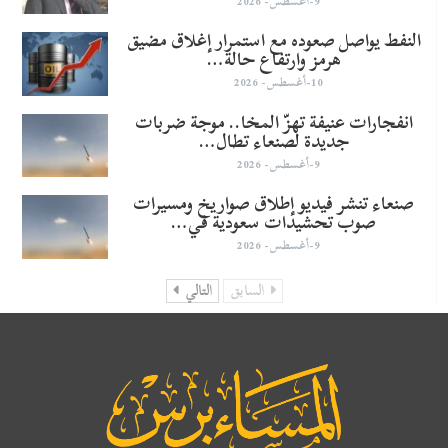
9-أغسطس- 2026
النفط يواصل صعوده مع استمرار إغلاق مضيق
هرمز وارتفاع حالة…
10-أغسطس- 2026
انفجارات عنيفة تهزّ المخا.. موجة ضربات
جديدة لصنعاء تطال…
9-أغسطس- 2026
صنعاء تنشر فيديو إطلاق صواريخ ومسيرات
صوب تحشيدات سعودية في…
9-أغسطس- 2026
السابق
التالي