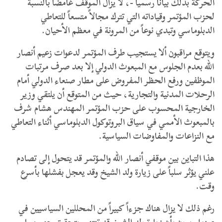
الحركة بذلك بياناً رسمياً -، لا يزال الموقف غامضاً بالنسبة
لحزب المؤتمر وقياداته التي تترك مجالاً متسعاً للتعاطي
الدبلوماسي وتبدي نوعاً من المرونة في معظم الأحيان.
ويتوقع مراقبون ألا يستجيب طرف المؤتمر لدعوات زعيم أنصار
الله بعدم الجلوس مع المبعوث الدولي إلا بعد صرف مرتبات
الموظفين ورفع الحظر المفروض على مطار صنعاء الدولي أمام
الرحلات المدنية والتجارية، حيث من المتوقع أن يلتقي وزير
الخارجية المحسوب على حزب المؤتمر المهندس هشام شرف
بالمبعوث الأممي في سياق البروتوكول الدبلوماسي أثناء التعاطي
مع النزاعات والمفاوضات السياسية.
هذا التباين بين موقفي أنصار الله والمؤتمر قد يتحول إلى تصادم
علني يؤثر سلباً على زيارة ولد الشيخ وقد يعجل بفشلها بأسرع
وقت.
رغم ذلك لا يزال هناك جزءاً كبيراً من المحللين السياسيين في