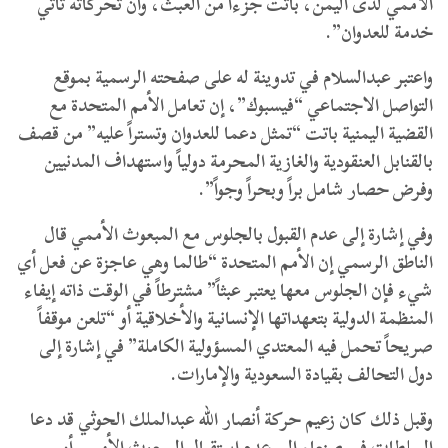
الأممي لدى اليمن، باتت جزءاً من العبث، وأن تحركاته تأتي
خدمة للعدوان”.
واعتبر عبدالسلام في تدوينة له على صفحته الرسمية بموقع
التواصل الاجتماعي “فيسبوك”، إن تعامل الأمم المتحدة مع
القضية اليمنية باتت “تمثل دعما للعدوان وتستراً عليه” من قصف
بالقنابل العنقودية والغازية المحرمة دولياً واستهداف المدنيين
وفرض حصار شامل براً وبحراً وجواً”.
وفي إشارة إلى عدم القبول بالجلوس مع المبعوث الأممي قال
الناطق الرسمي إن الأمم المتحدة “طالما وهي عاجزة عن فعل أي
شيء فإن الجلوس معها يعتبر عبثاً” مشترطاً في الوقت ذاته إيفاء
المنظمة الدولية بتعهداتها الإنسانية والأخلاقية أو “تلعن موقفاً
صريحاً تحمل فيه المعتدي المسؤولية الكاملة” في إشارة إلى
دول التحالف بقيادة السعودية والإمارات.
وقبل ذلك كان زعيم حركة أنصار الله عبدالملك الحوثي قد دعا
السلطات في صنعاء إلى عدم استقبال المبعوث الأممي أو