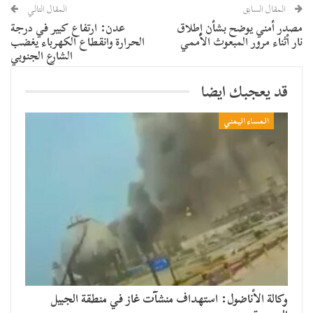
المقال السابق
المقال التالي
مصدر أمني يوضح بشأن إطلاق
عدن: ارتفاع كبير في درجة
نار أثناء مرور المبعوث الأممي
الحرارة وانقطاع الكهرباء يغضب
الشارع الجنوبي
قد يعجبك ايضا
المساء اليمني
وكالة الأناضول: استهداف منشآت غاز في منطقة الجبيل