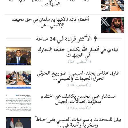
الجبهات…
أخطاء قاتلة ارتكبها بن سلمان في حق محيطه
الإقليمي.. هل…
الأكثر قراءة في 24 ساعة
قيادي في أنصار الله يكشف حقيقة المعارك
في الجبهات
9-أغسطس- 2026
طارق عفاش يجلد العليمي: صواريخ الحوثي
تحرق الجبهات والعليمي…
9-أغسطس- 2026
مستشار علي محسن يكشف عن اختفاء
منظومة اتصالات الجيش
9-أغسطس- 2026
بيان للمتحدث باسم قوات العليمي يثير إحباطاً
وسخرية واسعة في…