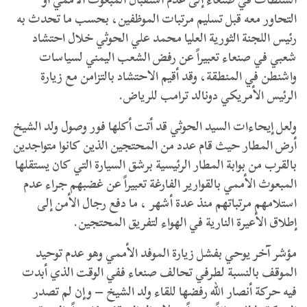
التحاور معه قبل تسليم مرتبات الموظفين، بحسب ما تحدث به
رئيس اللجنة الثورية العليا محمد علي الحوثي خلال احتشاد
شعبي في صنعاء تعبيراً عن رفض الشعب اليمني لسياسات
واشنطن في المنطقة، وقد أقيم الاحتشاد بالتزامن مع زيارة
الرئيس الأمريكي دونالد ترامب للرياض.
ولعل إيحاءات السيد الحوثي قد أتت أكلها فور وصول ولد الشيخ
أرض المطار حيث قام عدد من المحتجين الذين كانوا متواجدين
بالقرب من بوابة المطار الرئيسية برشق السيارة التي كان يستقلها
المبعوث الأممي بالقوارير الفارغة تعبيراً عن غضبهم جراء عدم
استلامهم مرتباتهم منذ عدة أشهر ، ما دفع رجال الأمن إلى
إطلاق الأعيرة النارية في الهواء لتفريق المحتجين.
مؤشر آخر يوحي بفشل زيارة الموفد الأممي وهو عدم توحيد
الموقف بالنسبة لطرفي تحالف صنعاء ففي الوقت الذي أبدت
فيه حركة أنصار الله رفضها للقاء ولد الشيخ – وإن لم تصدر