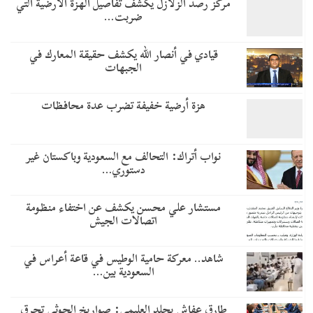
مركز رصد الزلازل يكشف تفاصيل الهزة الأرضية التي
ضربت…
قيادي في أنصار الله يكشف حقيقة المعارك في
الجبهات
هزة أرضية خفيفة تضرب عدة محافظات
نواب أتراك: التحالف مع السعودية وباكستان غير
دستوري…
مستشار علي محسن يكشف عن اختفاء منظومة
اتصالات الجيش
شاهد.. معركة حامية الوطيس في قاعة أعراس في
السعودية بين…
طارق عفاش يجلد العليمي: صواريخ الحوثي تحرق