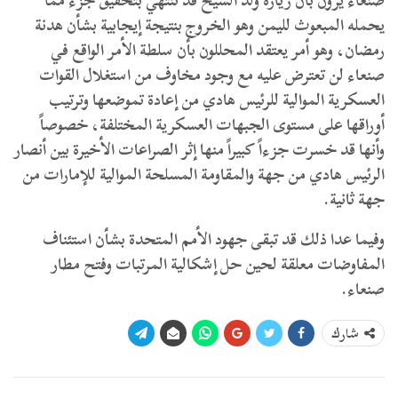
صنعاء يرون بأن زيارة ولد الشيخ قد تنتهي بتحقيق جزء مما
يحمله المبعوث لليمن وهو الخروج بنتيجة إيجابية بشأن هدنة
رمضان، وهو أمر يعتقد المحللون بأن سلطة الأمر الواقع في
صنعاء لن تعترض عليه مع وجود مخاوف من استغلال القوات
العسكرية الموالية للرئيس هادي من إعادة تموضعها وترتيب
أوراقها على مستوى الجبهات العسكرية المختلفة، خصوصاً
وأنها قد خسرت جزءاً كبيراً منها إثر الصراعات الأخيرة بين أنصار
الرئيس هادي من جهة والمقاومة المسلحة الموالية للإمارات من
جهة ثانية.
وفيما عدا ذلك قد تبقى جهود الأمم المتحدة بشأن استئناف
المفاوضات معلقة لحين حل إشكالية المرتبات وفتح مطار
صنعاء.
شارك