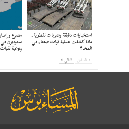
استخبارات دقيقة وضربات نقطوية..
مصرع وإصابة
ماذا كشفت عملية قوات صنعاء في
سعوديون في 
المخا؟
ونوعية لقوات
السابق
التالي