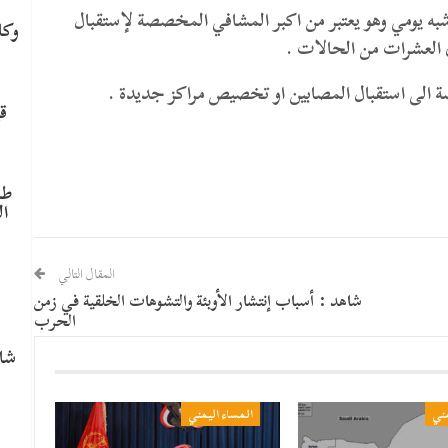
ين ما بين 60 – 100حالة بشكل شبه يومي وهو يعتبر من اكبر المشافي المخصصة لإستقبال
وكا
ى العشرات من الحالات .
اصة الى استقبال المصابين او تخصيص مراكز جديدة .
ق
طا
ال
م
المقال التالي
شاهد : أسباب إنتشار الأوبئة والتشوهات الخلقية في زمن
الحرب
شاه
مني
المساء اليمني