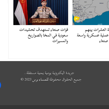
 العشرات بينهم
قوات صنعاء تستهدف تحشيدات
عملية عسكرية واسعة
سعودية في المخا بالصواريخ
 صنعاء
والمسيرات
جريدة اليكترونية يومية يمنية مستقلة..
جميع الحقوق محفوظة
للمساء برس
2023 ©
k