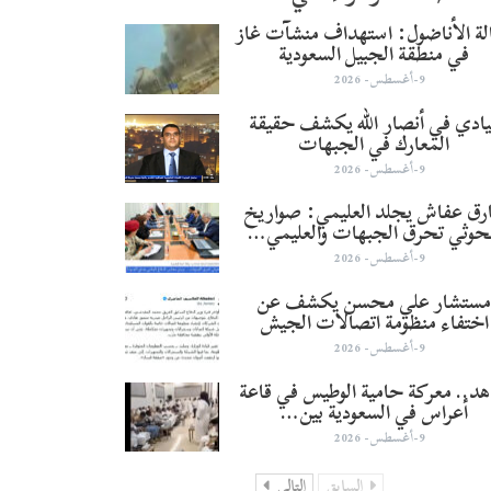
لة الأناضول: استهداف منشآت غاز
في منطقة الجبيل السعودية
9-أغسطس- 2026
يادي في أنصار الله يكشف حقيقة
المعارك في الجبهات
9-أغسطس- 2026
رق عفاش يجلد العليمي: صواريخ
حوثي تحرق الجبهات والعليمي…
9-أغسطس- 2026
ستشار علي محسن يكشف عن
اختفاء منظومة اتصالات الجيش
9-أغسطس- 2026
د.. معركة حامية الوطيس في قاعة
أعراس في السعودية بين…
9-أغسطس- 2026
السابق
التالي