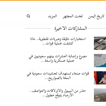
تاريخ اليمن
تحت المجهر
المزيد
المشاركات الاخيرة
استخبارات دقيقة وضربات نقطوية.. ماذا
كشفت عملية قوات…
مصرع وإصابة العشرات بينهم سعوديون في
عملية عسكرية واسعة…
قوات صنعاء تستهدف تحشيدات سعودية في
المخا بالصواريخ…
حذر من السيول والانزلاقات والعواصف..
الأرصاد يتوقع هطول…