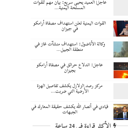
عاجل| العميد يحيى سريع: بيان مهم للقوات
المسلحة اليمنية…
القوات اليمنية تعلن استهداف مصفاة أرامكو
في جيزان
وكالة الأناضول: استهداف منشآت غاز في
منطقة الجبيل…
عاجل: اندلاع حرائق في مصفاة أرامكو
بجيزان
مركز رصد الزلازل يكشف تفاصيل الهزة
الأرضية التي ضربت…
قيادي في أنصار الله يكشف حقيقة المعارك في
الجبهات
الأكثر قراءة في 24 ساعة