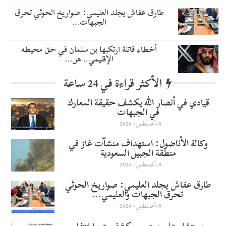
طارق عفاش يجلد العليمي: صواريخ الحوثي تحرق
الجبهات…
أخطاء قاتلة ارتكبها بن سلمان في حق محيطه
الإقليمي.. هل…
الأكثر قراءة في 24 ساعة
قيادي في أنصار الله يكشف حقيقة المعارك
في الجبهات
9-أغسطس- 2026
وكالة الأناضول: استهداف منشآت غاز في
منطقة الجبيل السعودية
9-أغسطس- 2026
طارق عفاش يجلد العليمي: صواريخ الحوثي
تحرق الجبهات والعليمي…
9-أغسطس- 2026