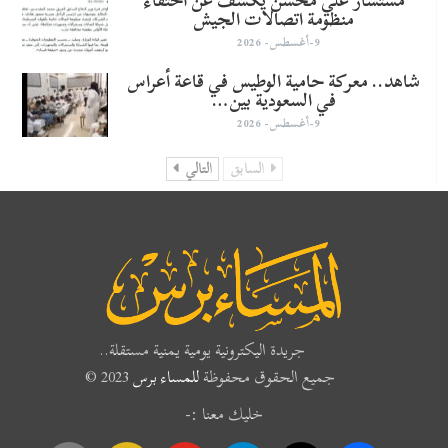
مستشار علي محسن يكشف عن اختفاء
منظومة اتصالات الجيش
9-أغسطس- 2026
شاهد.. معركة حامية الوطيس في قاعة أعراس
في السعودية بين…
9-أغسطس- 2026
السابق
التالي
جريدة اليكترونية يومية يمنية مستقلة..
جميع الحقوق محفوظة
للمساء برس
2023 ©
خليك معنا :-