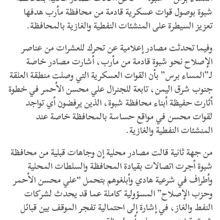
شبوة بوصول قوات عسكرية قادمة من محافظة مأرب هدفها
تعزيز السيطرة على المنشئات النفطية والغازية بالمحافظة.
وفيما تحدثت مصادر إعلامية عن تحرك للعشرات من عناصر
الإصلاح نحو شبوة قادمة من مأرب، أشارت مصادر خاصة
لـ”المساء برس” بأن القوات العسكرية التي وصلت منطقة العلقة
جنوب شرق اليمن، تابعة للجنرال علي محسن الأحمر في خطوة
أثارت حفيظة أبناء محافظة شبوة، الذين يرفضون أي تواجد
لقوات محسن في مواقع حساسة بالمحافظة خاصة عند
المنشئات النفطية والغازية.
من جهة ثانية قالت مصادر محلية إن وجاهات قبلية من محافظة
شبوة أجرت اتصالات بقيادة المحافظة والسلطات المحلية
وأطراف في شرعية هادي وأبلغوهم بتحمل “علي محسن الأحمر
وحزب الإصلاح” المسؤولية كاملة عما قد يحدث لشركات
النفط والغاز، في إشارة إلى احتمالية تفجر الموقف بين قبائل