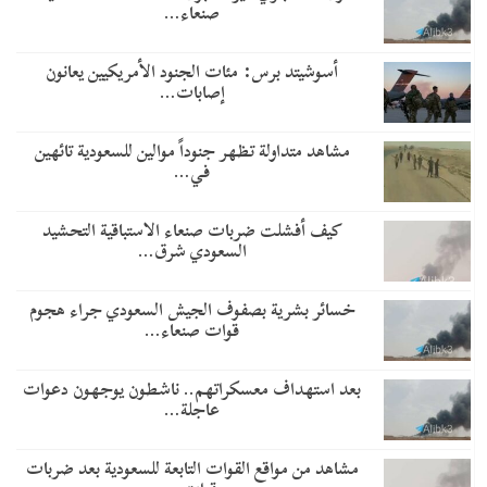
صنعاء…
أسوشيتد برس: مئات الجنود الأمريكيين يعانون
إصابات…
مشاهد متداولة تظهر جنوداً موالين للسعودية تائهين
في…
​كيف أفشلت ضربات صنعاء الاستباقية التحشيد
السعودي شرق…
خسائر بشرية بصفوف الجيش السعودي جراء هجوم
قوات صنعاء…
بعد استهداف معسكراتهم.. ناشطون يوجهون دعوات
عاجلة…
مشاهد من مواقع القوات التابعة للسعودية بعد ضربات