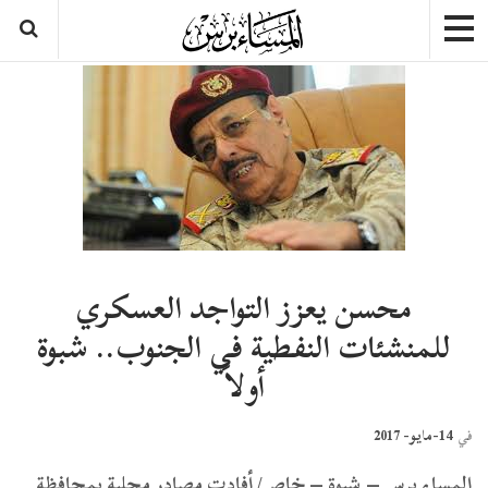
محسن يعزز التواجد العسكري
للمنشئات النفطية في الجنوب.. شبوة
أولاً
14-مايو- 2017
في
المساء برس – شبوة – خاص/ أفادت مصادر محلية بمحافظة