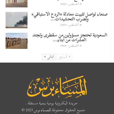
8-أغسطس- 2026
صنعاء تواصل تثبيت معادلة «الردع الاستباقي»
وتضرب التحشيدات…
8-أغسطس- 2026
السعودية تحتجز مسؤولين من سقطرى وتجند
العشرات من أبناء…
8-أغسطس- 2026
السابق
التالي
جريدة اليكترونية يومية يمنية مستقلة..
جميع الحقوق محفوظة
للمساء برس
2023 ©