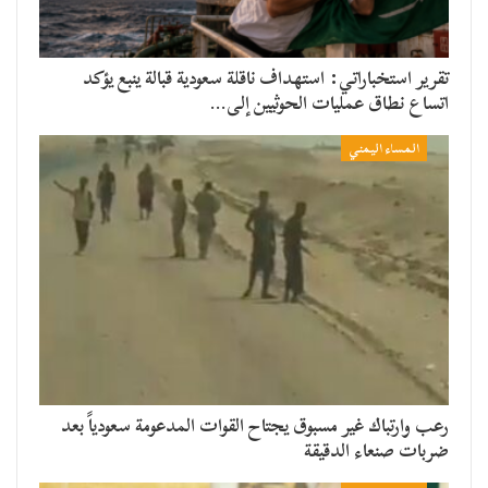
تقرير استخباراتي: استهداف ناقلة سعودية قبالة ينبع يؤكد
اتساع نطاق عمليات الحوثيين إلى…
المساء اليمني
رعب وارتباك غير مسبوق يجتاح القوات المدعومة سعودياً بعد
ضربات صنعاء الدقيقة