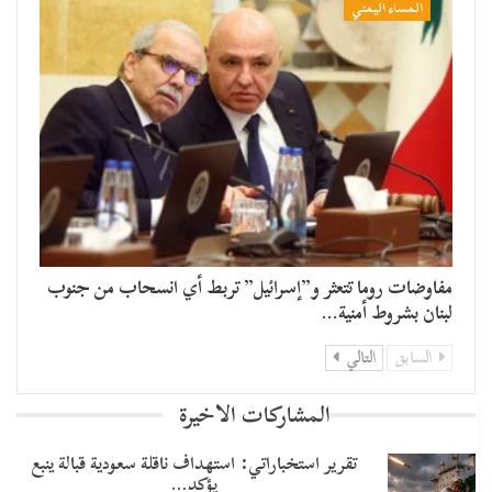
المساء اليمني
مفاوضات روما تتعثر و”إسرائيل” تربط أي انسحاب من جنوب
لبنان بشروط أمنية…
السابق
التالي
المشاركات الاخيرة
تقرير استخباراتي: استهداف ناقلة سعودية قبالة ينبع
يؤكد…