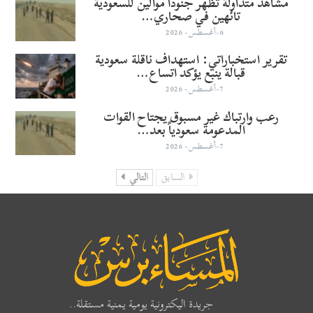
مشاهد متداولة تظهر جنوداً موالين للسعودية
تائهين في صحاري…
6-أغسطس- 2026
تقرير استخباراتي: استهداف ناقلة سعودية
قبالة ينبع يؤكد اتساع…
7-أغسطس- 2026
رعب وارتباك غير مسبوق يجتاح القوات
المدعومة سعودياً بعد…
7-أغسطس- 2026
السابق
التالي
جريدة اليكترونية يومية يمنية مستقلة..