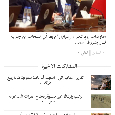
مفاوضات روما تتعثر و”إسرائيل” تربط أي انسحاب من جنوب
لبنان بشروط أمنية…
السابق
التالي
المشاركات الاخيرة
تقرير استخباراتي: استهداف ناقلة سعودية قبالة ينبع
يؤكد…
رعب وارتباك غير مسبوق يجتاح القوات المدعومة
سعودياً بعد…