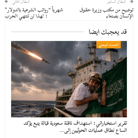
المقال السابق
المقال التالي
توضيح من مكتب وزيرة حقوق
شهرياً “رواتب الشرعية بالدولار”
الإنسان بصنعاء
: لهذا لن تنتهي الحرب
قد يعجبك ايضا
المساء اليمني
تقرير استخباراتي: استهداف ناقلة سعودية قبالة ينبع يؤكد
اتساع نطاق عمليات الحوثيين إلى…