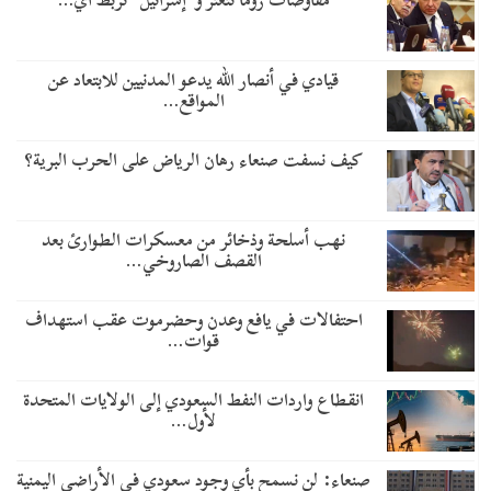
مفاوضات روما تتعثر و”إسرائيل” تربط أي…
قيادي في أنصار الله يدعو المدنيين للابتعاد عن
المواقع…
كيف نسفت صنعاء رهان الرياض على الحرب البرية؟
نهب أسلحة وذخائر من معسكرات الطوارئ بعد
القصف الصاروخي…
احتفالات في يافع وعدن وحضرموت عقب استهداف
قوات…
انقطاع واردات النفط السعودي إلى الولايات المتحدة
لأول…
صنعاء: لن نسمح بأي وجود سعودي في الأراضي اليمنية