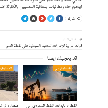
لهجوم حاد ومطالبات بمعاقبة المتسببين بالكارثة اضا
شارك
المقال السابق
قوات موالية للإمارات تستعيد السيطرة على نقطة العلم
قد يعجبك ايضا
المساء اليمني
المساء الي
انقطاع واردات النفط السعودي إلى
صنعاء: لن ن