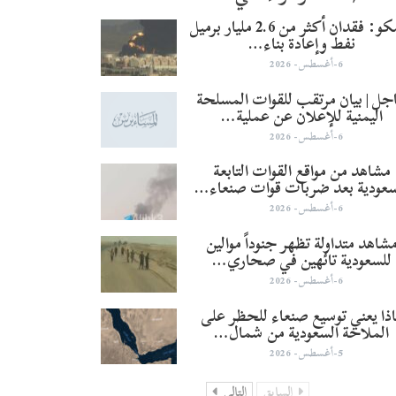
أرامكو: فقدان أكثر من 2.6 مليار برميل
نفط وإعادة بناء…
6-أغسطس- 2026
جل | بيان مرتقب للقوات المسلحة
اليمنية للإعلان عن عملية…
6-أغسطس- 2026
مشاهد من مواقع القوات التابعة
سعودية بعد ضربات قوات صنعاء…
6-أغسطس- 2026
شاهد متداولة تظهر جنوداً موالين
للسعودية تائهين في صحاري…
6-أغسطس- 2026
ذا يعني توسيع صنعاء للحظر على
الملاحة السعودية من شمال…
5-أغسطس- 2026
السابق
التالي