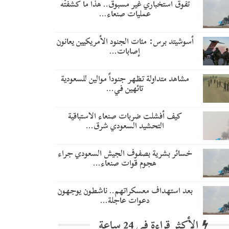
تفوق استخباري غير مسبوق.. هذا ما كشفتْه
عمليات صنعاء…
أسوشيتد برس: مئات الجنود الأمريكيين يعانون
إصابات…
مشاهد متداولة تظهر جنوداً موالين للسعودية
تائهين في…
​كيف أفشلت ضربات صنعاء الاستباقية
التحشيد السعودي شرق…
خسائر بشرية بصفوف الجيش السعودي جراء
هجوم قوات صنعاء…
بعد استهداف معسكراتهم.. ناشطون يوجهون
دعوات عاجلة…
الأكثر قراءة في 24 ساعة