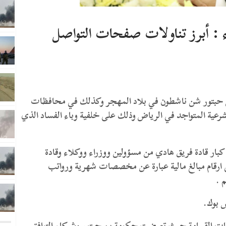
ء : أبرز تناولات صفحات التواصل
ن حبتور شن ناشطون في بلاد المهجر وكذلك في محافظات
لشرعية المتواجد في الرياض وذلك على خلفية وباء الفساد الذي
بار قادة فريق هادي من مسؤولين ووزراء ووكلاء وقادة
ى ارقام مبالغ مالية عبارة عن مخصصات شهرية ورواتب
م .
س بوك.
ات القمامة حيث تعرضت حكومة بن حبتور وشركاء التوافق