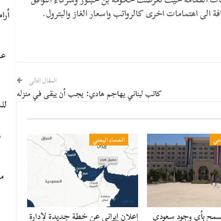
فة الى اهتمامات اخرى كالرواتب واسعار الغاز والبترول.
عا
المقال التالي
كاتب لبناني يهاجم هادي: يجب أن يبقى في منزله
لل
م
مني
المساء اليمني
ما
سمح بأي وجود سعودي
إعلان إيراني عن خطة جديدة لإدارة