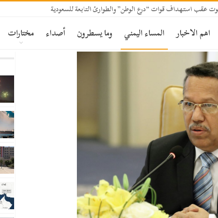
ت عقب استهداف قوات “درع الوطن” والطوارئ التابعة للسعودية
اهم الاخبار
المساء اليمني
وما يسطرون
أصداء
مختارات