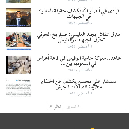
قيادي في أنصار الله يكشف حقيقة المعارك
في الجبهات
9-أغسطس- 2026
طارق عفاش يجلد العليمي: صواريخ الحوثي
تحرق الجبهات والعليمي…
9-أغسطس- 2026
شاهد.. معركة حامية الوطيس في قاعة أعراس
في السعودية بين…
9-أغسطس- 2026
مستشار علي محسن يكشف عن اختفاء
منظومة اتصالات الجيش
9-أغسطس- 2026
السابق
التالي