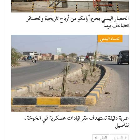
الحصار اليمني يحرم أرامكو من أرباح تاريخية والخسائر
تتضاعف يومياً
المساء اليمني
ضربة دقيقة تستهدف مقر قيادات عسكرية في الخوخة..
تفاصيل
السابق
التالي