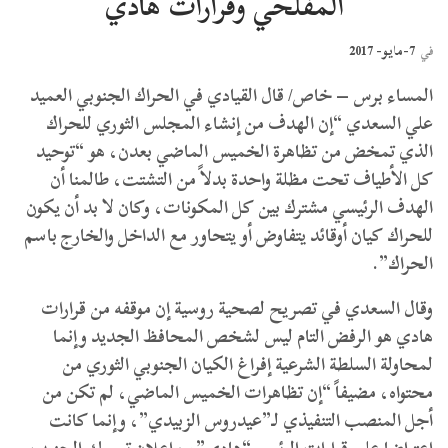
المفلحي وقرارات هادي
7-مايو- 2017
في
المساء برس – خاص/ قال القيادي في الحراك الجنوبي العميد
علي السعدي “إن الهدف من إنشاء المجلس الثوري للحراك
الذي تمخض من تظاهرة الخميس الماضي بعدن، هو “توحيد
كل الأطياف تحت مظلة واحدة بدلاً من التشتت، طالمنا أن
الهدف الرئيسي مشترك بين كل المكونات، وكان لا بد أن يكون
للحراك كيان أوقائد يتفاوض أو يتحاور مع الداخل والخارج باسم
الحراك”.
وقال السعدي في تصريح لصحية روسية إن موقفه من قرارات
هادي هو الرفض التام ليس لشخص المحافظ الجديد وإنما
لمحاولة السلطة الشرعية إفراغ الكيان الجنوبي الثوري من
محتواه، مضيفاً “إن تظاهرات الخميس الماضي، لم تكن من
أجل المنصب التنفيذي لـ”عيدروس الزبيدي”، وإنما كانت