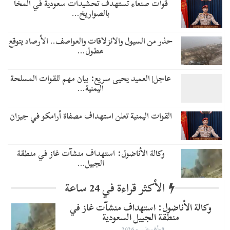
قوات صنعاء تستهدف تحشيدات سعودية في المخا
بالصواريخ…
حذر من السيول والانزلاقات والعواصف.. الأرصاد يتوقع
هطول…
عاجل| العميد يحيى سريع: بيان مهم للقوات المسلحة
اليمنية…
القوات اليمنية تعلن استهداف مصفاة أرامكو في جيزان
وكالة الأناضول: استهداف منشآت غاز في منطقة
الجبيل…
الأكثر قراءة في 24 ساعة
وكالة الأناضول: استهداف منشآت غاز في
منطقة الجبيل السعودية
9-أغسطس- 2026