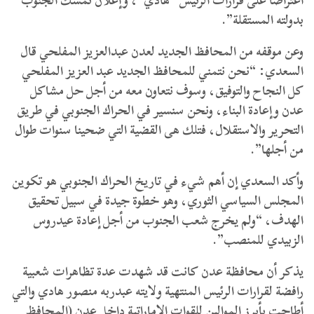
اعتراضا على قرارات الرئيس “هادي”، وإعلان تمسك الجنوب
بدولته المستقلة”.
وعن موقفه من المحافظ الجديد لعدن عبدالعزيز المفلحي قال
السعدي: “نحن نتمني للمحافظ الجديد عبد العزيز المفلحي
كل النجاح والتوفيق، وسوف نتعاون معه من أجل حل مشاكل
عدن وإعادة البناء، ونحن سنسير في الحراك الجنوبي في طريق
التحرير والاستقلال، فتلك هى القضية التي ضحينا سنوات طوال
من أجلها”.
وأكد السعدي إن أهم شيء في تاريخ الحراك الجنوبي هو تكوين
المجلس السياسي الثوري، وهو خطوة جيدة في سبيل تحقيق
الهدف، “ولم يخرج شعب الجنوب من أجل إعادة عيدروس
الزبيدي للمنصب”.
يذكر أن محافظة عدن كانت قد شهدت عدة تظاهرات شعبية
رافضة لقرارات الرئيس المنتهية ولايته عبدربه منصور هادي والتي
أطاحت بأبرز الموالين للقوات الإماراتية داخل عدن (المحافظ