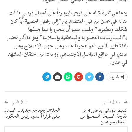
ودعا في تغريدة له على تويتر اليوم رداً على أعمال فوضى طالت
منزله في عدن من قبل المتظاهرين “إلى رفض العصبية أياً كان
شكلها ومظهرها” وطلب منهم أن يتحرروا مما وصفها
بـ”الممارسات العصبوية والمناطقية والسلالية” وهو ما أثار غضب
الناشطين الذين شنوا هجوماً عليه وعلى حزب الإصلاح وعلى
هادي في مواقع التواصل الاجتماعي وزادت من احتقان المشهد
في عدن.
شارك
المقال السابق
المقال التالي
ضابط سوداني يدهس 4 من
الخلاف يعود من جديد.. الصماد
مقاومة الصبيحة انسحبوا من
يلغي قرارا أصدره رئيس الحكومة
المخا نحو عدن