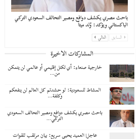
باحث مصري يكشف دوافع ومصير التحالف السعودي التركي
الباكستاني ويؤكد: وُلد ميتاً
السابق
التالي
المشاركات الاخيرة
خارجية صنعاء: أي تكتل إقليمي أو عالمي لن يتمكن
من…
المشاط للسعودية: لو حشدتم كل العالم لن ينفعكم
وكلفة…
باحث مصري يكشف دوافع ومصير التحالف السعودي
التركي…
عاجل| العميد يحيى سريع: بيان مرتقب للقوات