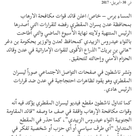
30-أبريل- 2017
في
المساء برس – خاص/ اعلن قائد قوات مكافحة الارهاب
بمحافظة عدن يسران المقطري رفضه للقرارات التي أصدرها
الرئيس المنتهية ولايته نهاية الأسبوع الماضي والتي أطاحت
باللواء عيدروس الزبيدي كمحافظ لعدن والوزير بحكومة بن دغر
“هاني بن بريك” الذراع الأقوى للقوات الإماراتية في عدن وقائد
الحزام الأمني وإحالته للتحقيق.
ونشر ناشطون في صفحات التواصل الاجتماعي صوراً ليسران
المقطري وهو يقود تظاهرات احتجاجية في عدن ضد قرارات
الرئيس هادي.
كما تداول ناشطون مقطع فيديو ليسران المقطري يؤكد فيه أنه
وقوات مكافحة الإرهاب واقفة في صف ما وصفه “قائد المقاومة
الجنوبية اللواء عيدروس الزبيدي”، كما حذر في المقطع
المتداول “أي طرف سياسي أو أي حزب أو شخصية تفكر في