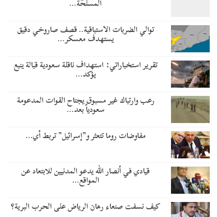
المسلحة…
توالي الضربات الاستباقية.. قصف صاروخي دقيق
يستهدف معسكر…
تقرير استخباراتي: استهداف ناقلة سعودية قبالة ينبع
يؤكد…
رعب وارتباك غير مسبوق يجتاح القوات المدعومة
سعودياً بعد…
مفاوضات روما تتعثر و”إسرائيل” تربط أي…
قيادي في أنصار الله يدعو المدنيين للابتعاد عن
المواقع…
كيف نسفت صنعاء رهان الرياض على الحرب البرية؟