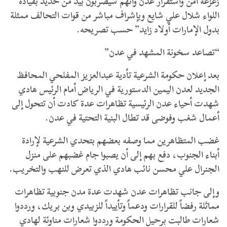
زعزعة أمن واستقرار عدن وأنهم سيضربون بيد من حديد بقيادة
اللواء شلال علي شايع وبإشراف مباشر من قوات التحالف ممثلة
بدول الإمارات أولاد زايد” حسب تصريحه.
“تصاعد سخونة المشهد في عدن”
بعد إعلان حكومة الشرعية تأدية عبدالعزيز المفلحي المحافظ
الجديد لعدن اليمين الدستورية في الرياض أمام الرئيس هادي
شهدت أحياء عدن الرئيسية تظاهرات عدة كادت أن تتحول إلى
أعمال شغب وفوضى قد تطال البنية التحتية في عدن.
غضب المتظاهرين مما وصفه بعضهم بتحدي الشرعية لإرادة
أبناء الجنوب، دفع بهم إلى أن يصبوا جام غضبهم على منزل
الجنرال علي محسن نائب هادي الذي تعرض للنهب والتخريب.
وإلى جانب تظاهرات عدن شهدت عدة مدن جنوبية تظاهرات
مماثلة رفضاً للقرارات ودعماً وتأييداً للزبيدي وبن بريك، ورددوا
شعارات طالبت برحيل الحكومة ورددوا شعارات مناوئة لهادي