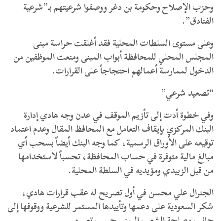
وحزب الإصلاح وحكومة بن دغر ووصفوا شرعيتهم بـ”شرعية
الفنادق”.
وعلى مستوى السلطات المحلية فقد أغلقت حراسة مبنى
المجلس المحلي للمحافظة أبواب المبنى ومنعت الموظفين من
الدخول لممارسة أعمالهم احتجاجاً على القرارات.
“تصعيد شرعي”
وفي خطوة أدت إلى تأزيم الموقف في عدن وجه هادي إدارة
البنك المركزي بإيقاف التعامل مع المحافظ المقال وعدم اعتماد
توقيعه على الأوراق الرسمية، كما وجه البنك أيضاً بسحب أي
مبالغ مالية متوفرة في حساب المحافظة، تحسباً لاستخدامها
من قبل الزبيدي ومؤيديه في السلطة المحلية.
الجنرال علي محسن في أول تصريح له عقب قرارات هادي،
شكر السعودية على دعمها وتأييدها المستمر للشرعية ووقوفها إلى
جانب مصلحة الشعب اليمني حسب تعبيره.