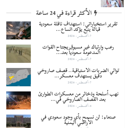
الأكثر قراءة في 24 ساعة
تقرير استخباراتي: استهداف ناقلة سعودية
قبالة ينبع يؤكد اتساع…
7-أغسطس- 2026
رعب وارتباك غير مسبوق يجتاح القوات
المدعومة سعودياً بعد…
7-أغسطس- 2026
توالي الضربات الاستباقية.. قصف صاروخي
دقيق يستهدف معسكر…
7-أغسطس- 2026
نهب أسلحة وذخائر من معسكرات الطوارئ
بعد القصف الصاروخي في…
6-أغسطس- 2026
صنعاء: لن نسمح بأي وجود سعودي في
الأراضي اليمنية