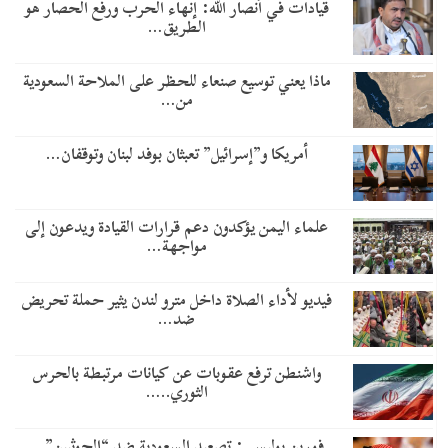
قيادات في أنصار الله: إنهاء الحرب ورفع الحصار هو
الطريق…
ماذا يعني توسيع صنعاء للحظر على الملاحة السعودية
من…
أمريكا و”إسرائيل” تعبثان بوفد لبنان وتوقفان…
علماء اليمن يؤكدون دعم قرارات القيادة ويدعون إلى
مواجهة…
فيديو لأداء الصلاة داخل مترو لندن يثير حملة تحريض
ضد…
واشنطن ترفع عقوبات عن كيانات مرتبطة بالحرس
الثوري..…
​فورين بوليسي: تصعيد السعودية ضد “الحوثيين”…