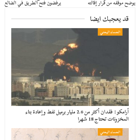
يوضح موقفه من قرار إقالته
يرفضون فتح الطريق في الضالع
قد يعجبك ايضا
المساء اليمني
أرامكو: فقدان أكثر من 2.6 مليار برميل نفط وإعادة بناء
المخزونات تحتاج 18 شهرا
المساء اليمني