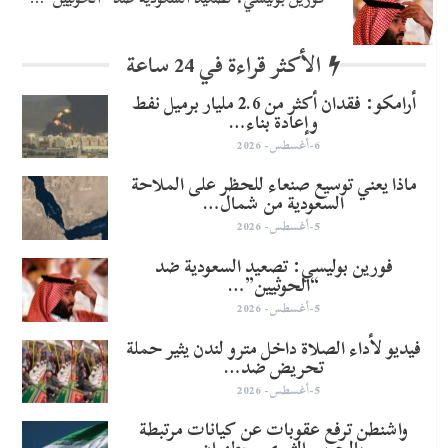
الأكثر قراءة في 24 ساعة
أرامكو: فقدان أكثر من 2.6 مليار برميل نفط
وإعادة بناء…
6-أغسطس- 2026
ماذا يعني توسيع صنعاء للحظر على الملاحة
السعودية من شمال…
5-أغسطس- 2026
​فورين بوليسي: تصعيد السعودية ضد
“الحوثيين”…
5-أغسطس- 2026
فيديو لأداء الصلاة داخل مترو لندن يثير حملة
تحريض ضد…
5-أغسطس- 2026
واشنطن ترفع عقوبات عن كيانات مرتبطة