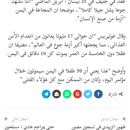
عقد في جنيف في 25 نيسان / أبريل الماضي “اننا نشهد
جوعا يشل جيلا كاملا”، موضحا ان المجاعة في اليمن
“أزمة من صنع الإنسان”.
وقال غوتيريس “ان حوالى 17 مليونا يعانون من انعدام الأمن
الغذائى، مما يجعلها أكبر أزمة جوع فى العالم”، مضيفا ان
طفلا دون الخامسة من العمر يموت كل 10 دقائق فى اليمن.
وأوضح “هذا يعني أن 50 طفلا في اليمن سيموتون خلال
مؤتمر اليوم، وكان من الممكن منع كل هؤلاء القتلى”
شارك
المقال السابق
المقال التالي
ظهور الزبيدي في تسجيل مصور
حتى يتراجع هادي : مسلحون