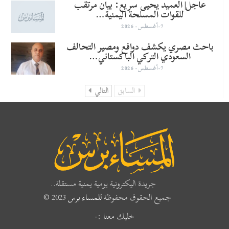
عاجل| العميد يحيى سريع: بيان مرتقب
للقوات المسلحة اليمنية…
7-أغسطس- 2026
باحث مصري يكشف دوافع ومصير التحالف
السعودي التركي الباكستاني…
7-أغسطس- 2026
السابق
التالي
جريدة اليكترونية يومية يمنية مستقلة..
جميع الحقوق محفوظة
للمساء برس
2023 ©
خليك معنا :-