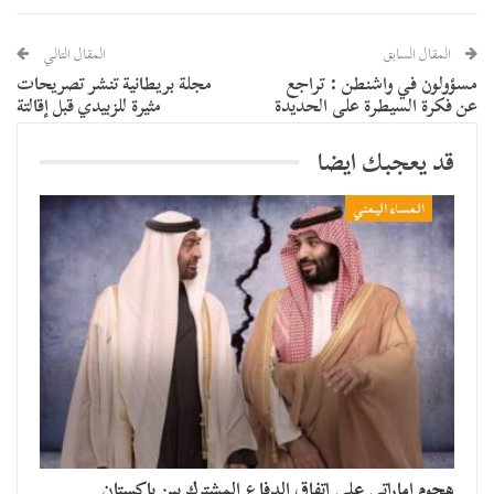
المقال السابق
المقال التالي
مسؤولون في واشنطن : تراجع
مجلة بريطانية تنشر تصريحات
عن فكرة السيطرة على الحديدة
مثيرة للزبيدي قبل إقالتة
قد يعجبك ايضا
المساء اليمني
هجوم إماراتي على اتفاق الدفاع المشترك بين باكستان