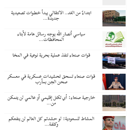
​ابتداءً من الغد.. الانتقالي يبدأ خطوات تصعيدية
جديدة…
سياسي أنصار الله يوجه رسائل هامة لأبناء
المحافظات…
قوات صنعاء تنفذ عملية بحرية نوعية في المخا
قوات صنعاء تسحق تحشيدات عسكرية في معسكر
صحن الجن بمأرب
خارجية صنعاء: أي تكتل إقليمي أو عالمي لن يتمكن
من…
المشاط للسعودية: لو حشدتم كل العالم لن ينفعكم
وكلفة…