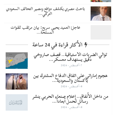
باحث مصري يكشف دوافع ومصير التحالف السعودي
التركي…
عاجل| العميد يحيى سريع: بيان مرتقب للقوات
المسلحة…
الأكثر قراءة في 24 ساعة
توالي الضربات الاستباقية.. قصف صاروخي
دقيق يستهدف معسكر…
7-أغسطس- 2026
هجوم إماراتي على اتفاق الدفاع المشترك بين
باكستان والسعودية…
8-أغسطس- 2026
من داخل الأنفاق.. إعلام صنعاء الحربي ينشر
رسائل تحمل أبعاداً…
8-أغسطس- 2026