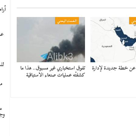
مني
المساء اليمني
عا
لل
 عن خطة جديدة لإدارة
تفوق استخباري غير مسبوق.. هذا ما
كشفتْه عمليات صنعاء الاستباقية
ما
م
وج