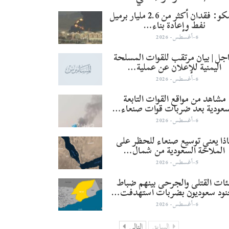
أرامكو: فقدان أكثر من 2.6 مليار برميل
نفط وإعادة بناء…
6-أغسطس- 2026
جل | بيان مرتقب للقوات المسلحة
اليمنية للإعلان عن عملية…
6-أغسطس- 2026
مشاهد من مواقع القوات التابعة
سعودية بعد ضربات قوات صنعاء…
6-أغسطس- 2026
ذا يعني توسيع صنعاء للحظر على
الملاحة السعودية من شمال…
5-أغسطس- 2026
ئات القتلى والجرحى بينهم ضباط
نود سعوديون بضربات استهدفت…
6-أغسطس- 2026
السابق
التالي