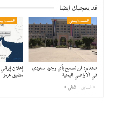
قد يعجبك ايضا
المساء اليمني
المساء الي
صنعاء: لن نسمح بأي وجود سعودي
إعلان إيراني
في الأراضي اليمنية
مضيق هرمز
السابق
التالي