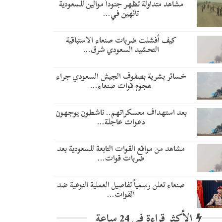
مشاهد متداولة تظهر جنوداً موالين للسعودية
تائهين في…
​كيف أفشلت ضربات صنعاء الاستباقية
التحشيد السعودي شرق…
خسائر بشرية بصفوف الجيش السعودي جراء
هجوم قوات صنعاء…
بعد استهداف معسكراتهم.. ناشطون يوجهون
دعوات عاجلة…
مشاهد من مواقع القوات التابعة للسعودية بعد
ضربات قوات…
صنعاء تعلن رسمياً تفاصيل العملية النوعية ضد
القوات…
الأكثر قراءة في 24 ساعة