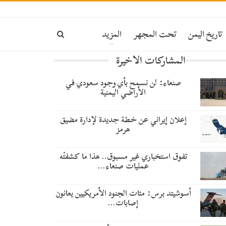
تاريخ اليمن
تحت المجهر
المزيد
المشاركات الاخيرة
صنعاء: لن نسمح بأي وجود سعودي في
الأراضي اليمنية
إعلان إيراني عن خطة جديدة لإدارة مضيق
هرمز
تفوق استخباري غير مسبوق.. هذا ما كشفتْه
عمليات صنعاء…
أسوشيتد برس: مئات الجنود الأمريكيين يعانون
إصابات…