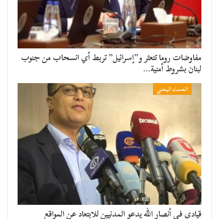
مفاوضات روما تتعثر و”إسرائيل” تربط أي انسحاب من جنوب
لبنان بشروط أمنية…
المساء اليمني
قيادي في أنصار الله يدعو المدنيين للابتعاد عن المواقع