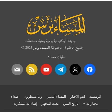
جريدة اليكترونية يومية يمنية مستقلة..
جميع الحقوق محفوظة
للمساء برس
2023 ©
خليك معنا :-
mail
rss
youtube
telegram
x
facebook
الرئيسية
اهم الاخبار
المساء اليمني
وما يسطرون
أصداء
مختارات
تاريخ اليمن
تحت المجهر
إضاءات عسكرية