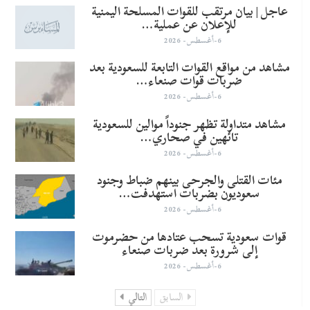
عاجل | بيان مرتقب للقوات المسلحة اليمنية
للإعلان عن عملية…
6-أغسطس- 2026
مشاهد من مواقع القوات التابعة للسعودية بعد
ضربات قوات صنعاء…
6-أغسطس- 2026
مشاهد متداولة تظهر جنوداً موالين للسعودية
تائهين في صحاري…
6-أغسطس- 2026
مئات القتلى والجرحى بينهم ضباط وجنود
سعوديون بضربات استهدفت…
6-أغسطس- 2026
قوات سعودية تسحب عتادها من حضرموت
إلى شرورة بعد ضربات صنعاء
6-أغسطس- 2026
السابق
التالي