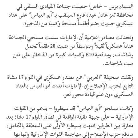
المساء برس – خاص/ حصلت جماعة القيادي السلفي في
محافظة تعز عادل عبده فارع المبلقب بـ”أبو العباس” على عتاد
عسكري حديث يضم أطقماً مسلحة وكمية من الذخيرة.
وتحدثت مصادر إعلامية أن الإمارات سلمت مسلحي الجماعة
عتاداً عسكرياً ثقيلاً ومتوسطاً من ضمنه 20 طقماً تحمل
رشاشات، ومدفعية B10 وكميات كبيرة من الذخائر على متن
ست شاحنات.
ونقلت صحيفة “العربي” عن مصدر عسكري في اللواء 17 مشاة
التابع لحزب الإصلاح إن الإمارات أمدت أبو العباس بالعتاد
العسكري دون علم قيادة محور تعز.
وكانت مسلحو “أبو العباس” قد سيطروا – بدعم من القوات
الإماراتية – على جبهة مقبنة الواقعة في نطاق اللواء 17 مشاة بعد
معارك بين الطرفين انتهت بسيطرة الأولى على المنطقة بالكامل،
مادفع حزب الإصلاح إلى مهاجمة القوات الإماراتية واتهامها