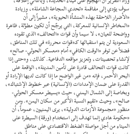
وزاد التقرير أن الهجوم على ميناء الحديدة، وبالتالي إغلاقه،
سوف يؤدي إلى مفاقمة «تحدي المجاعة الشاملة»، وزيادة
«الأضرار اللاحقة بهذه المنشأة الحيوية»، مشيراً إلى أن
«المخاطر الإنسانية للمعركة، التي يرجّح أن تكون مطوّلة، ظاهرة
وواضحة للعيان»، لا سيما وأن قوات «التحالف» الذي تقوده
السعودية لن يتم استقبالها كـ«قوات محررة» في تلك المناطق،
فضلاً عن توفر «الوقت الكافي» أمام «معسكر الحوثي- صالح»
لإنشاء تحصينات، وتعزيز مواقعه الدفاعية. كذلك، و«حتى إذا
كانت قوات التحالف قادرة على تأمين المدينة»، الواقعة على
البحر الأحمر، فإنه «من غير الواضح ما إذا كانت لديها الإرادة أو
القدرة على ضمان الإمدادات (الإنسانية) عبر خطوط الإشتباك»،
وبخاصة إلى الشمال اليمني، حيث «يسيطر معسكر الحوثي-
صالح»، وحيث «تقيم النسبة الأكبر من سكان اليمن». ومن
منظور «مجموعة الأزمات الدولية»، يرى اليمنيون، عموماً، أن
«حكومة هادي إنما تهدف إلى استخدام (ورقة) السيطرة على
الميناء من أجل مواصلة الضغط الاقتصادي على مناطق