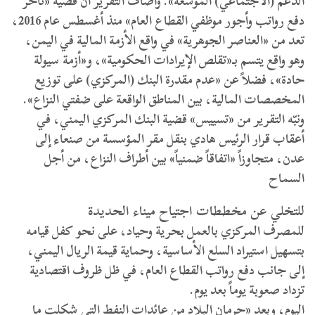
الدعم (الاجتماعي) الموسعة». وأضاف التقرير أن قضية «تأخر
دفع رواتب وأجور موظفي القطاع العام» منذ أغسطس عام 2016،
تعد من «العناصر الجوهرية» في واقع الأزمة المالية في اليمن،
وهو واقع يتسم بـ«تقلص الإيرادات الحكومية»، و«أزمة سيولة
حادة»، فضلاً عن «عدم مقدرة البنك (المركزي) على توزيع
المخصصات المالية، بين المناطق الواقعة على ضفتي النزاع».
ونبّه التقرير من «تسييس» قضية البنك المركزي اليمني، في
أعقاب قرار الرئيس هادي بنقل مقر المؤسسة من صنعاء إلى
عدن، متجاوزاً «اتفاقاً ضمنياً» بين أطراف النزاع، من أجل
السماح
للتخلي عن مخططات اجتياح ميناء الحديدة
للمصرف المركزي بالعمل بحرية وحياد، على نحو كفل قيامه
بتسهيل استيراد السلع الأساسية، وحماية قيمة الريال اليمني،
إلى جانب دفع رواتب القطاع العام، في ظل ظروف اقتصادية
تزداد صعوبة يوماً بعد يوم.
اليوم، وبعد «حرمان البلاد من عائدات النفط التي شكلت ما