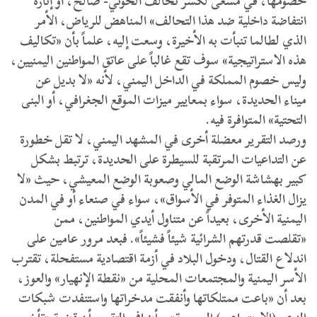
خصومها، في مسعى لكسر تحالف الحوثي- صالح، أو إثارة
انتفاضة داخلية ضد هذا التحالف» المناهض للرياض، الأمر
الذي لطالما تنبأت به الأخيرة، وسعت إليه، علماً بأن «تكاليف
هذه الاستراتيجية» سوف تقع غالباً على عاتق المواطنين اليمنيين،
وليس خصوم المملكة في الداخل اليمني، لأنه «لا بديل عن
ميناء الحديدة، سواء بمعايير ميزات الموقع الجغرافي، أو البنى
التحتية» المتوافرة فيه.
ورصد التقرير معضلة أخرى في المشهد اليمني، لا تقل خطورة
عن التداعيات المرتقبة للسيطرة على الحديدة، ترتبط بشكل
كبير بهشاشة الوضع المالي وصعوبة الوضع المعيشي، حيث «لا
يزال الغذاء المتوفر في الأسواق»، سواء في صنعاء أو في المدن
اليمنية الأخرى، بعيداً عن متناول أيدي المواطنين، ممن
«تقلصت قدرتهم الشرائية شيئاً فشيئاً». فبعد مرور عامين على
اندلاع القتال، ودخول البلاد في أزمة اقتصادية مستفحلة، تقترب
الأسر اليمنية والمجتمعات المحلية من «نقطة الإنهيار» والعوز،
بعد أن «باعت ممتلكاتها وأنفقت مدخراتها واستنفدت شبكات