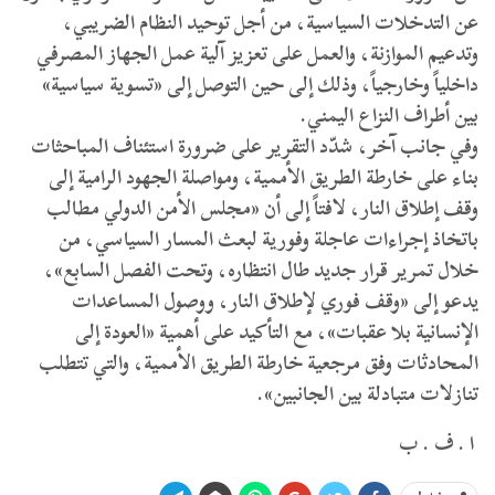
عن التدخلات السياسية، من أجل توحيد النظام الضريبي،
وتدعيم الموازنة، والعمل على تعزيز آلية عمل الجهاز المصرفي
داخلياً وخارجياً، وذلك إلى حين التوصل إلى «تسوية سياسية»
بين أطراف النزاع اليمني.
وفي جانب آخر، شدّد التقرير على ضرورة استئناف المباحثات
بناء على خارطة الطريق الأممية، ومواصلة الجهود الرامية إلى
وقف إطلاق النار، لافتاً إلى أن «مجلس الأمن الدولي مطالب
باتخاذ إجراءات عاجلة وفورية لبعث المسار السياسي، من
خلال تمرير قرار جديد طال انتظاره، وتحت الفصل السابع»،
يدعو إلى «وقف فوري لإطلاق النار، ووصول المساعدات
الإنسانية بلا عقبات»، مع التأكيد على أهمية «العودة إلى
المحادثات وفق مرجعية خارطة الطريق الأممية، والتي تتطلب
تنازلات متبادلة بين الجانبين».
ا . ف . ب