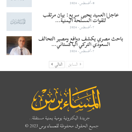
8-أغسطس- 2026
عاجل| العميد يحيى سريع: بيان مرتقب
للقوات المسلحة اليمنية…
7-أغسطس- 2026
باحث مصري يكشف دوافع ومصير التحالف
السعودي التركي الباكستاني…
7-أغسطس- 2026
السابق
التالي
جريدة اليكترونية يومية يمنية مستقلة..
جميع الحقوق محفوظة
للمساء برس
2023 ©