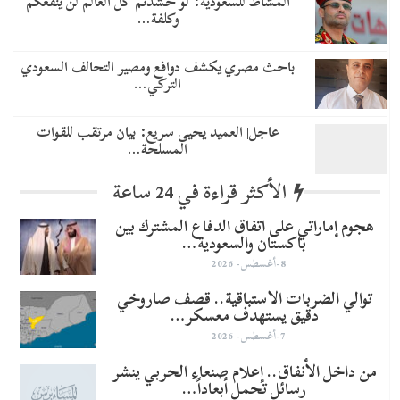
المشاط للسعودية: لو حشدتم كل العالم لن ينفعكم
وكلفة…
باحث مصري يكشف دوافع ومصير التحالف السعودي
التركي…
عاجل| العميد يحيى سريع: بيان مرتقب للقوات
المسلحة…
الأكثر قراءة في 24 ساعة
هجوم إماراتي على اتفاق الدفاع المشترك بين
باكستان والسعودية…
8-أغسطس- 2026
توالي الضربات الاستباقية.. قصف صاروخي
دقيق يستهدف معسكر…
7-أغسطس- 2026
من داخل الأنفاق.. إعلام صنعاء الحربي ينشر
رسائل تحمل أبعاداً…