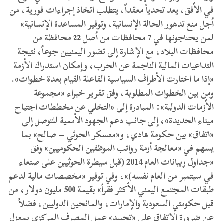
في الأفق، يعد تحدياً معقداً، يتطلب اتخاذ إجراءات فورية، من
أجل منع تدهور الحالة الإنسانية، وتوفير المساعدة الإنسانية»
لمن يحتاجونها في 7 محافظات من أصل 22 محافظة من
محافظات البلاد، مع الإشارة إلى تضور اليمنيين جوعاً، نتيجة
التداعيات المالية الناجمة عن الحرب، وإمكان استدراك الأزمة
«إذا ما اختارت الأطراف السياسية الفاعلة القيام بعدة خطوات».
ومن بين الخطوات المطلوبة، وفق تقرير خبراء «مجموعة
الأزمات الدولية»: المبادرة إلى «التخلي عن مخططات اجتياح
ميناء الحديدة»، إلى جانب دعم الجهود الأممية للتوصل إلى
«اتفاق» بين حكومة هادي، و«معسكر الحوثي – صالح» بما
يسهم في «معالجة أزمة رواتب الموظفين الحكوميين» وفق
«جداول وبيانات العام 2014 (قبل سيطرة الحوثيين على صنعاء
في سبتمبر من العام نفسه)»، وفي توفير «مخصصات مالية لدعم
طبقات المجتمع اليمني الأكثر فقراً» بقيمة 500 مليون دولار، من
قبل حكومتي السعودية والإمارات، والمانحين الدوليين، فضلاً
عن ضرورة الاتفاق على «تحييد» عمل المصرف المركزي بمعزل