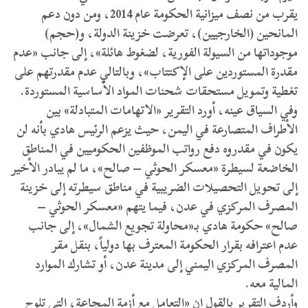
يقرب من نصف ميزانية الحكومة عام 2014، ومن دون دعم
المانحين (الخارجيين)، تعرضت خزينة الدولة، و(حجم)
موجوداتها من السيولة الفورية، لضغوط هائلة»، إلى جانب «عدم
مقدرة المستوردين على الإكتتاب»، وبالتالي عدم مقدرتهم على
تغطية وتمويل مستحقات شحنات المواد الأساسية المستوردة.
وفي السياق عينه، أورد التقرير «الاتهامات المتبادلة» بين
الأطراف المتصارعة في اليمن، حيث يزعم الرئيس هادي بأنه لن
يكون في مقدروه دفع رواتب الموظفين الحكوميين في المناطق
الخاضعة لسيطرة «معسكر الحوثي – صالح»، ما لم يبادر الأخير
إلى تحويل التحصيلات الضريبية في مناطق سيطرته إلى خزينة
المصرف المركزي في عدن، فيما يتهم «معسكر الحوثي –
صالح» حكومة هادي بـ«محاولة تجويع الشمال»، إلى جانب
عدم اعترافه بقرار الحكومة المعترف بها دولياً، بنقل مقر
المصرف المركزي اليمني إلى مدينة عدن، أو تشارك الموارد
المالية معه.
وأردف التقرير بالقول إن «التعامل مع أزمة المجاعة، التي تلوح