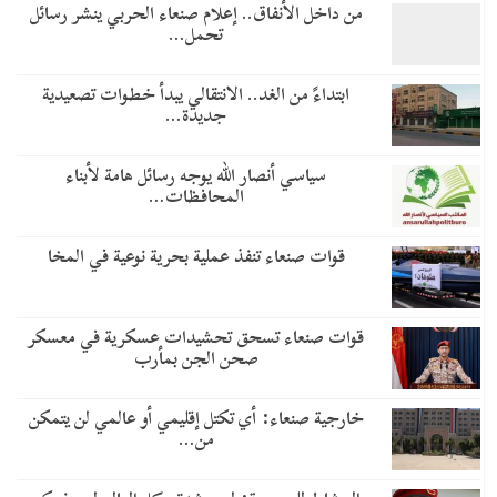
من داخل الأنفاق.. إعلام صنعاء الحربي ينشر رسائل
تحمل…
​ابتداءً من الغد.. الانتقالي يبدأ خطوات تصعيدية
جديدة…
سياسي أنصار الله يوجه رسائل هامة لأبناء
المحافظات…
قوات صنعاء تنفذ عملية بحرية نوعية في المخا
قوات صنعاء تسحق تحشيدات عسكرية في معسكر
صحن الجن بمأرب
خارجية صنعاء: أي تكتل إقليمي أو عالمي لن يتمكن
من…