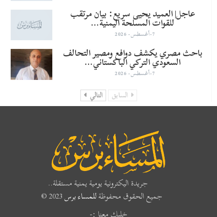
عاجل| العميد يحيى سريع: بيان مرتقب
للقوات المسلحة اليمنية…
7-أغسطس- 2026
باحث مصري يكشف دوافع ومصير التحالف
السعودي التركي الباكستاني…
7-أغسطس- 2026
السابق
التالي
جريدة اليكترونية يومية يمنية مستقلة..
جميع الحقوق محفوظة
للمساء برس
2023 ©
خليك معنا :-