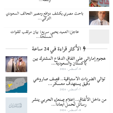
باحث مصري يكشف دوافع ومصير التحالف السعودي
التركي…
عاجل| العميد يحيى سريع: بيان مرتقب للقوات
المسلحة…
الأكثر قراءة في 24 ساعة
هجوم إماراتي على اتفاق الدفاع المشترك بين
باكستان والسعودية…
8-أغسطس- 2026
توالي الضربات الاستباقية.. قصف صاروخي
دقيق يستهدف معسكر…
7-أغسطس- 2026
من داخل الأنفاق.. إعلام صنعاء الحربي ينشر
رسائل تحمل أبعاداً…
8-أغسطس- 2026