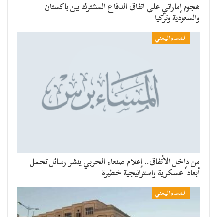
هجوم إماراتي على اتفاق الدفاع المشترك بين باكستان
والسعودية وتركيا
المساء اليمني
من داخل الأنفاق.. إعلام صنعاء الحربي ينشر رسائل تحمل
أبعاداً عسكرية واستراتيجية خطيرة
المساء اليمني