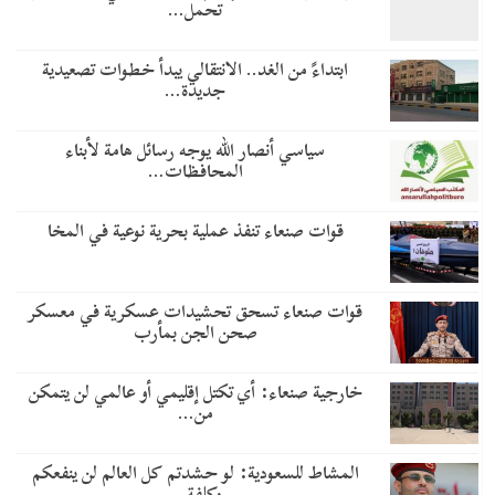
تحمل…
​ابتداءً من الغد.. الانتقالي يبدأ خطوات تصعيدية
جديدة…
سياسي أنصار الله يوجه رسائل هامة لأبناء
المحافظات…
قوات صنعاء تنفذ عملية بحرية نوعية في المخا
قوات صنعاء تسحق تحشيدات عسكرية في معسكر
صحن الجن بمأرب
خارجية صنعاء: أي تكتل إقليمي أو عالمي لن يتمكن
من…
المشاط للسعودية: لو حشدتم كل العالم لن ينفعكم
وكلفة…