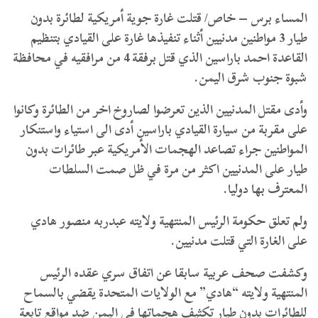
المساء برس – خاص/ قتلت غارة جوية أمريكية لطائرة بدون
طيار 3 مواطنين مدنيين أثناء تنفيذها غارة على القيادي بتنظيم
القاعدة احمد باراسين الذي قتل برفقة 4 من مرافقيه في محافظة
شبوة جنوب شرق اليمن.
وأدى مقتل المدنيين الذين تعرضوا لصاروخ اخر من الطائرة وكانوا
على مقربة من سيارة القيادي باراسين أدى الى استياء واستنكار
المواطنين جراء تصاعد الهجمات الأمريكية عبر طائرات بدون
طيار على المدنيين اكثر من مرة في ظل صمت السلطات
المعترف بها دوليا.
ولم تعلق حكومة الرئيس المنتهية ولايته عبدربه منصور هادي
على الغارة التي قتلت مدنيين.
وكشفت صحف عربية سابقا عن اتفاق سري عقده الرئيس
المنتهية ولايته “هادي” مع الولايات المتحدة يقضي بالسماح
للطائرات بدون طيار تكثيف هجماتها في اليمن ضد مواقع تابعة