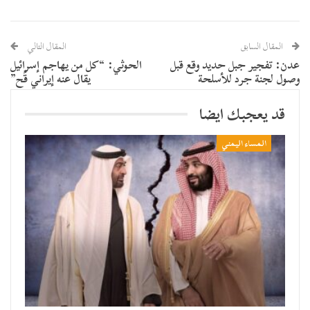
المقال السابق
المقال التالي
عدن: تفجير جبل حديد وقع قبل
الحوثي: “كل من يهاجم إسرائيل
وصول لجنة جرد للأسلحة
يقال عنه إيراني قُح”
قد يعجبك ايضا
المساء اليمني