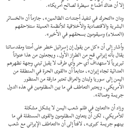
إلا أن هناك أطماع سيطرة لصالح أمريكا».
ودان «التحرك في تنفيذ أجندات الظالمين»، جازماً أن «الخسائر
البشرية والاقتصادية والأخلاقية للأنظمة العميلة ستلاحقهم
(العملاء) وسيقومون بسحقهم في الأخير».
وأشار إلى أن «كل من يقول إن إسرائيل خطر على أمتنا ومقدساتنا
يقال بأنه إيراني قح من الطراز الأول، ويجعلون من هذا عنواناً
تبريرياً لاستهداف أي حر وأي طرف لا يقبل تبني وجهة نظهرهم
العدائية تجاه إيران»، متابعاً أن «القوى الحرة في المنطقة من
اليمن إلى سوريا ولبنان والعراق تعتبر مارقة من المنظور
الأمريكي، ويعتبر التعاطف في ما بين المظلومين في هذه الدول
جريمة وعمالة».
وزاد أن «التعاون في ظلم شعب اليمن لا يشكل مشكلة
للأمريكي، لكن أن يتعاون المظلومون والقوى المستقلة في ما
بينهم جريمة كبرى»، لافتاً إلى أن «التعاطف الإيراني مع شعب