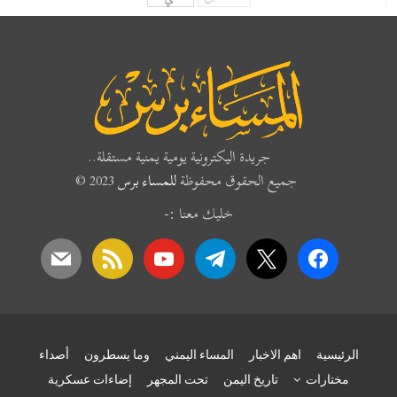
جريدة اليكترونية يومية يمنية مستقلة..
جميع الحقوق محفوظة
للمساء برس
2023 ©
خليك معنا :-
mail
rss
youtube
telegram
x
facebook
الرئيسية
اهم الاخبار
المساء اليمني
وما يسطرون
أصداء
مختارات
تاريخ اليمن
تحت المجهر
إضاءات عسكرية