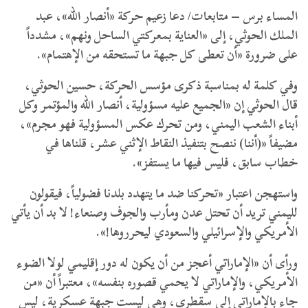
المساء برس – متابعات/ دعا زعيم حركة «أنصار الله»، عبد
الملك الحوثي، إلى «العناية بمعركتي الساحل ونهم»، مشدداً
على ضرورة «أن تعطى كل جبهة ما تستحقه من الإهتمام».
وفي كلمة له بمناسبة ذكرى مؤسس الحركة، حسين الحوثي،
قال الحوثي إن «الجميع عليه مسؤولية، أنصار الله والمؤتمر وكل
أبناء الشعب اليمني، ومن تحرك عكس المسؤولية فهو مجرم»،
مضيفاً «(أننا) ننصح بتنفيذ النقاط الإثني عشر، قلناها في
خطاب سابق، فليس فيها ما يستفز».
واستهجن اعتبار «تحركنا ضد ما يتهدد بلدنا فضولياً، فيقولون
لليمني تريد أن تحتل عدن ومأرب والجوف وصنعاء! لا بد أن يأتي
الأمريكي والإسرائيلي والسعودي ليحرروها!».
ورأى أن «الإماراتي أعجز من أن يكون له دور إقليمي لولا الضوء
الأمريكي، والإماراتي لا يحمي قصوره بنفسه»، معتبراً أن «من
جاء بالإماراتي إلى سقطرى، وهي ليست جبهة عسكرية، ليس