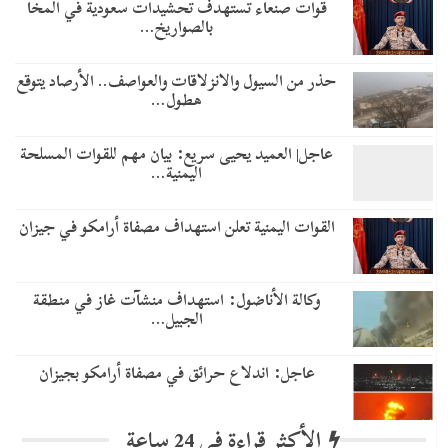
قوات صنعاء تستهدف تحشيدات سعودية في المخا
بالصواريخ…
حذر من السيول والانزلاقات والعواصف.. الأرصاد يتوقع
هطول…
عاجل| العميد يحيى سريع: بيان مهم للقوات المسلحة
اليمنية…
القوات اليمنية تعلن استهداف مصفاة أرامكو في جيزان
وكالة الأناضول: استهداف منشآت غاز في منطقة
الجبيل…
عاجل: اندلاع حرائق في مصفاة أرامكو بجيزان
الأكثر قراءة في 24 ساعة