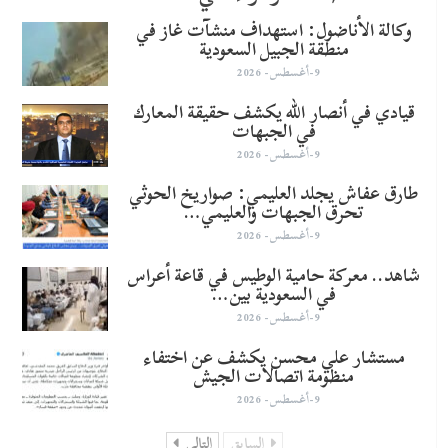
وكالة الأناضول: استهداف منشآت غاز في
منطقة الجبيل السعودية
9-أغسطس- 2026
قيادي في أنصار الله يكشف حقيقة المعارك
في الجبهات
9-أغسطس- 2026
طارق عفاش يجلد العليمي: صواريخ الحوثي
تحرق الجبهات والعليمي…
9-أغسطس- 2026
شاهد.. معركة حامية الوطيس في قاعة أعراس
في السعودية بين…
9-أغسطس- 2026
مستشار علي محسن يكشف عن اختفاء
منظومة اتصالات الجيش
9-أغسطس- 2026
السابق
التالي