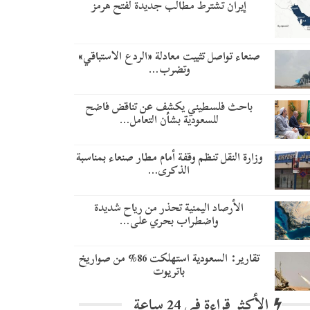
إيران تشترط مطالب جديدة لفتح هرمز
صنعاء تواصل تثبيت معادلة «الردع الاستباقي»
وتضرب…
باحث فلسطيني يكشف عن تناقض فاضح
للسعودية بشأن التعامل…
وزارة النقل تنظم وقفة أمام مطار صنعاء بمناسبة
الذكرى…
الأرصاد اليمنية تحذر من رياح شديدة
واضطراب بحري على…
تقارير: السعودية استهلكت 86% من صواريخ
باتريوت
الأكثر قراءة في 24 ساعة