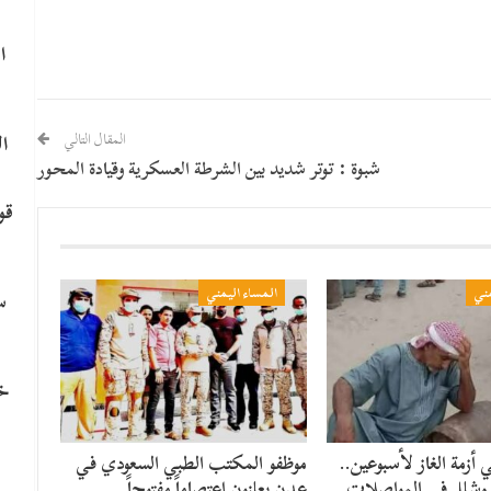
ا
ا
المقال التالي
شبوة : توتر شديد بين الشرطة العسكرية وقيادة المحور
قو
مني
المساء اليمني
سي
خا
أزمة الغاز لأسبوعين..
موظفو المكتب الطبي السعودي في
ة وشلل في المواصلات
عدن يعلنون اعتصاماً مفتوحاً