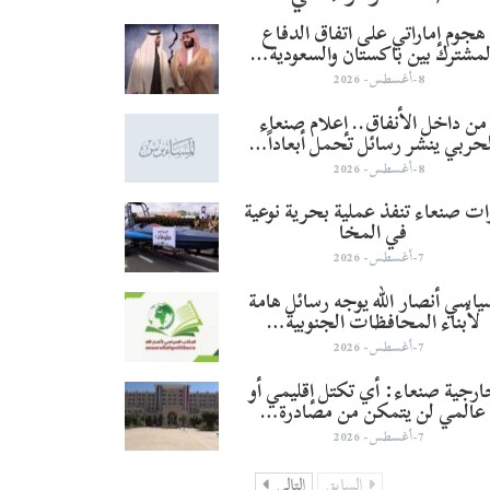
هجوم إماراتي على اتفاق الدفاع
لمشترك بين باكستان والسعودية…
8-أغسطس- 2026
من داخل الأنفاق.. إعلام صنعاء
لحربي ينشر رسائل تحمل أبعاداً…
8-أغسطس- 2026
ات صنعاء تنفذ عملية بحرية نوعية
في المخا
7-أغسطس- 2026
اسي أنصار الله يوجه رسائل هامة
لأبناء المحافظات الجنوبية…
7-أغسطس- 2026
رجية صنعاء: أي تكتل إقليمي أو
عالمي لن يتمكن من مصادرة…
7-أغسطس- 2026
السابق
التالي