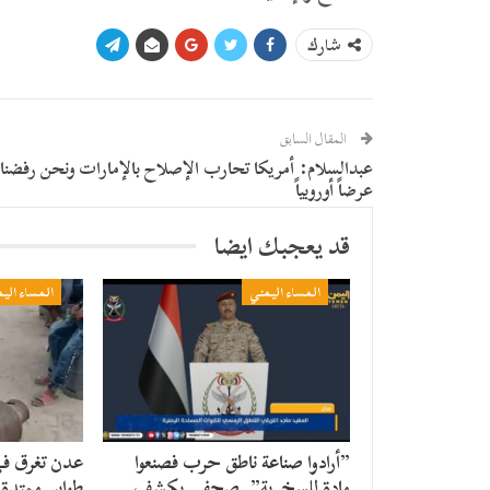
شارك
المقال السابق
عبدالسلام: أمريكا تحارب الإصلاح بالإمارات ونحن رفضنا
عرضاً أوروبياً
قد يعجبك ايضا
المساء اليمني
المساء الي
​”أرادوا صناعة ناطق حرب فصنعوا
عدن تغرق في 
مادة للسخرية”..صحفي يكشف
طوابير ممتد