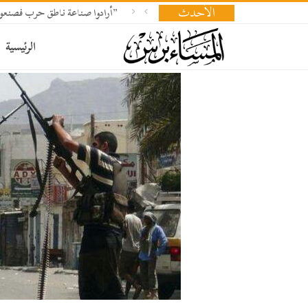
الأحدث
​”أرادوا صناعة ناطق حرب فصنع
الرئيسية