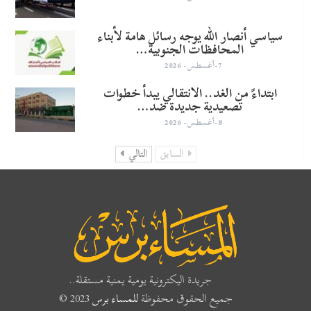
سياسي أنصار الله يوجه رسائل هامة لأبناء
المحافظات الجنوبية…
7-أغسطس- 2026
​ابتداءً من الغد.. الانتقالي يبدأ خطوات
تصعيدية جديدة ضد…
8-أغسطس- 2026
السابق
التالي
جريدة اليكترونية يومية يمنية مستقلة..
جميع الحقوق محفوظة
للمساء برس
2023 ©