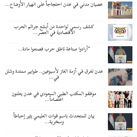
عصيان مدني في عدن احتجاجاً على انهيار الأوضاع…
كشف رسمي لواحدة من أبشع جرائم الحرب
الاقتصادية في العصر…
​”أرادوا صناعة ناطق حرب فصنعوا مادة…
عدن تغرق في أزمة الغاز لأسبوعين.. طوابير ممتدة وشلل
في…
موظفو المكتب الطبي السعودي في عدن يعلنون
اعتصاماً…
بيان للمتحدث باسم قوات العليمي يثير إحباطاً
وسخرية…