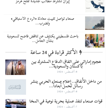
إيران تشترط مطالب جديدة لفتح هرمز
صنعاء تواصل تثبيت معادلة «الردع الاستباقي»
وتضرب…
باحث فلسطيني يكشف عن تناقض فاضح للسعودية
بشأن التعامل…
الأكثر قراءة في 24 ساعة
هجوم إماراتي على اتفاق الدفاع المشترك بين
باكستان والسعودية…
8-أغسطس- 2026
من داخل الأنفاق.. إعلام صنعاء الحربي ينشر
رسائل تحمل أبعاداً…
8-أغسطس- 2026
قوات صنعاء تنفذ عملية بحرية نوعية في المخا
7-أغسطس- 2026