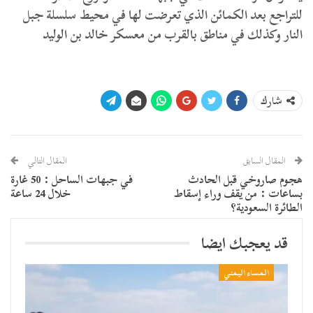
للتراجع بعد الكمائن الذي تعرضت لها في محيط سلسلة جبل
النار وكذلك في مناطق بالقرب من معسكر خالد بن الوليد
شارك
المقال السابق
المقال التالي
هجوم صاروخي قبل الحادث
في جبهات الساحل : 50 غارة
بساعات : من يقف وراء إسقاط
خلال 24 ساعة
الطائرة السعودية؟
قد يعجبك ايضا
المساء اليمني