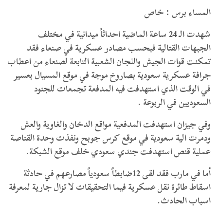
المساء برس : خاص
شهدت الـ 24 ساعة الماضية احداثاً ميدانية في مختلف
الجبهات القتالية فبحسب مصادر عسكرية في صنعاء فقد
تمكنت قوات الجيش واللجان الشعبية التابعة لصنعاء من اعطاب
جرافة عسكرية سعودية بصاروخ موجة في موقع المسيال بعسير
في الوقت الذي استهدفت فيه المدفعة تجمعات للجنود
السعوديين في الربوعة .
وفي جيزان استهدفت المدفعية مواقع الدخان والغاوية والعش
ودمرت الية سعودية في موقع كرس جوبح ونفذت وحدة القناصة
عملية قنص استهدفت جندي سعودي خلف موقع الشبكة.
أما في مارب فقد لقى 12ضابطاً سعودياً مصارعهم في حادثة
اسقاط طائرة نقل عسكرية فيما التحقيقات لا تزال جارية لمعرفة
اسباب الحادث.