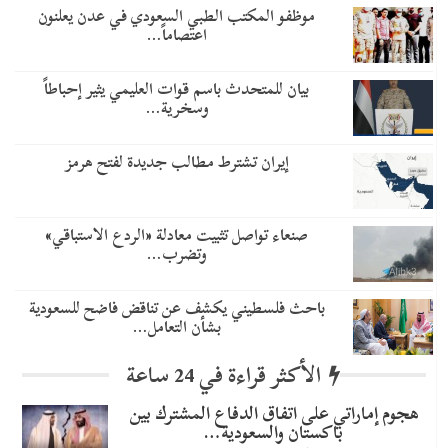
موظفو المكتب الطبي السعودي في عدن يعلنون
اعتصاماً…
بيان للمتحدث باسم قوات العليمي يثير إحباطاً
وسخرية…
إيران تشترط مطالب جديدة لفتح هرمز
صنعاء تواصل تثبيت معادلة «الردع الاستباقي»
وتضرب…
باحث فلسطيني يكشف عن تناقض فاضح للسعودية
بشأن التعامل…
الأكثر قراءة في 24 ساعة
هجوم إماراتي على اتفاق الدفاع المشترك بين
باكستان والسعودية…