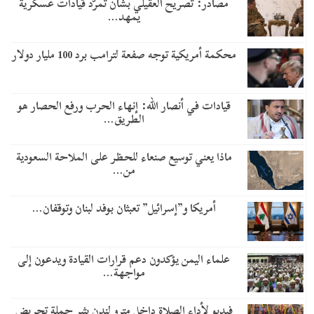
مصادر: تصريح العقيلي بشأن تمرّد قيادات عسكرية
يمهد…
محكمة أمريكية توجه صفعة لترامب برد 100 مليار دولار
قيادات في أنصار الله: إنهاء الحرب ورفع الحصار هو
الطريق…
ماذا يعني توسيع صنعاء للحظر على الملاحة السعودية
من…
أمريكا و”إسرائيل” تعبثان بوفد لبنان وتوقفان…
علماء اليمن يؤكدون دعم قرارات القيادة ويدعون إلى
مواجهة…
فيديو لأداء الصلاة داخل مترو لندن يثير حملة تحريض