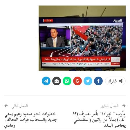
–
شارك
المقال السابق
المقال التالي
مأرب “العرادة” يأمر بصرف (35
خطوات نحو صعود زعيم يمني
ألف) بدلاً من راتبين والمقدشي
جديد وانسحاب قوات التحالف
يحاصر البنك
وهادي