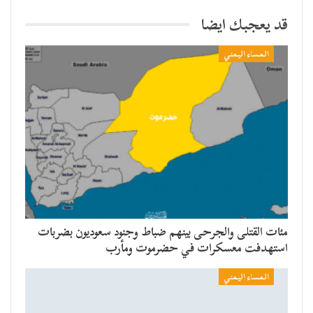
قد يعجبك ايضا
المساء اليمني
مئات القتلى والجرحى بينهم ضباط وجنود سعوديون بضربات
استهدفت معسكرات في حضرموت ومأرب
المساء اليمني