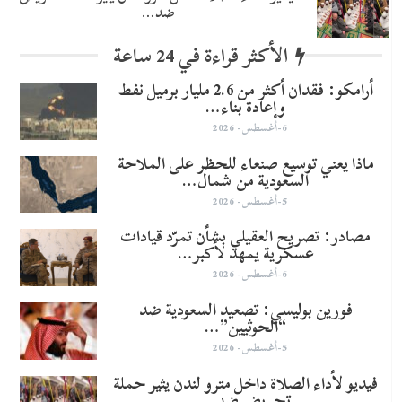
ضد…
الأكثر قراءة في 24 ساعة
أرامكو: فقدان أكثر من 2.6 مليار برميل نفط
وإعادة بناء…
6-أغسطس- 2026
ماذا يعني توسيع صنعاء للحظر على الملاحة
السعودية من شمال…
5-أغسطس- 2026
مصادر: تصريح العقيلي بشأن تمرّد قيادات
عسكرية يمهد لأكبر…
6-أغسطس- 2026
​فورين بوليسي: تصعيد السعودية ضد
“الحوثيين”…
5-أغسطس- 2026
فيديو لأداء الصلاة داخل مترو لندن يثير حملة
تحريض ضد…