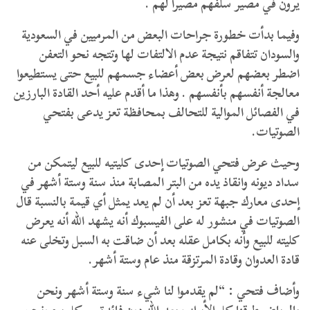
يرون في مصير سلفهم مصيرا لهم .
وفيما بدأت خطورة جراحات البعض من المرميين في السعودية
والسودان تتفاقم نتيجة عدم الالتفات لها وتتجه نحو التعفن
اضطر بعضهم لعرض بعض أعضاء جسمهم للبيع حتى يستطيعوا
معالجة أنفسهم بأنفسهم . وهذا ما أقدم عليه أحد القادة البارزين
في الفصائل الموالية للتحالف بمحافظة تعز يدعى بفتحي
الصوتيات.
وحيث عرض فتحي الصوتيات إحدى كليتيه للبيع ليتمكن من
سداد ديونه وانقاذ يده من البتر المصابة منذ سنة وستة أشهر في
إحدى معارك جبهة تعز بعد أن لم يعد يمثل أي قيمة بالنسبة قال
الصوتيات في منشور له على الفيسبوك أنه يشهد الله أنه يعرض
كليته للبيع وأنه بكامل عقله بعد أن ضاقت به السبل وتخلى عنه
قادة العدوان وقادة المرتزقة منذ عام وستة أشهر.
وأضاف فتحي : “لم يقدموا لنا شيء سنة وستة أشهر ونحن