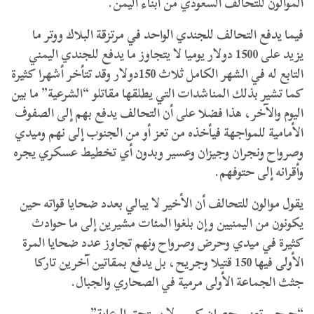
الموالون للتحالف السعودي من أبناء اليمن.
فيما يدفع التحالف للجندي الواحد في مرتزقة البلاك ووتر ما
يزيد على 1500 دولار يوميا لا يتجاوز ما يدفع للجندي اليمني
التابع له في الشهر الكامل ثلاث 150دولار وقد تتأخر أشهرا كثيرة
كما تشير بذلك المناشدات التي يطلقها مقاتلو “الشرعية” ما بين
اليوم والآخر، هذا فضلا على أن التحالف يدفع بهم إلى الصفوف
الأمامية للمواجهة فيأخذه من تعز أو من الجنوب إلى نهم وميدي
وصرواح ونجران وجيزان وعسير وبدون أي تخطيط عسكري يجره
وأقرانه إلى حتوفهم.
يقول موالون للتحالف أن الأخير لا يبالي بعدد ضحايا قواته حين
يكونون من اليمنيين وإن بلغوا المئات مشيرين إلى ما حوادث
كثيرة في ميدي وحرض وصرواح ونهم تجاوز عدد ضحايا المرة
الأولى فيها 150 قتيلا وجريح، بل يدفع بمقاتين آخرين تاركا
جثث الجماعة الأولى مرمية في الصحاري والجبال.
“جرحى تعز.. حصان كسير لا يستحق الرعاية”