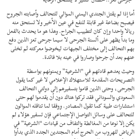
أما إذا لم يقتل الجندي اليمني الموالي للتحالف وأصابته الجروح
فيصبح بضاعة غير قابلة للنفع في عين الأخير ولا تستحق منه
ريالا واحدا وإن كان لتطبيب الجراح. وهذا هو ما يحدث بالفعل
وما بدأ يظهر على ألسنة الجرحى لا سيما جرحى تعز الذين دفع
بهم التحالف إلى مختلف الجبهات ليخوضوا معركته ثم تخلى
عنهم بعد أن جرحوا وصاروا في عينه بلا فائدة.
وحيث يعدهم قادتهم في “الشرعية” ويمنونهم بواسطة
التصريحات المقدمة للاستهلاك الإعلامي لا غير كما يقول
الجرحى، وحتى الذين قاموا بتسفيرهم إلى دولتي التحالف
السعودي والسوداني فقد تركوا هناك دون أن يقدموا لهم حتى
استشارات طبية كما تقول المصادر. ووفقا لما تناقله الموالون
للتحالف على وسائل التواصل الإجتماعي فإن تسفير هؤلاء لم
يكن إلا نوعا من المغالطة والتفاف من قيادات “الشرعية” في
الرياض للهروب من الحرج أمام المجندين الجدد الذي بدأوا