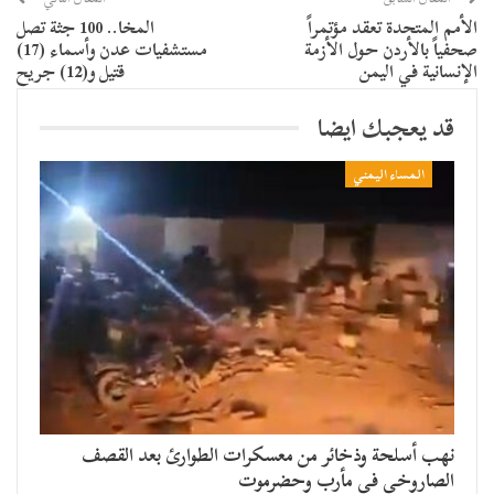
الأمم المتحدة تعقد مؤتمراً
المخا.. 100 جثة تصل
صحفياً بالأردن حول الأزمة
مستشفيات عدن وأسماء (17)
الإنسانية في اليمن
قتيل و(12) جريح
قد يعجبك ايضا
المساء اليمني
نهب أسلحة وذخائر من معسكرات الطوارئ بعد القصف
الصاروخي في مأرب وحضرموت