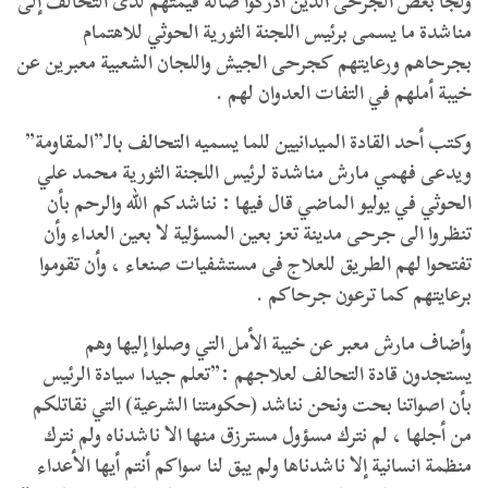
ولجأ بعض الجرحى الذين أدركوا ضآلة قيمتهم لدى التحالف إلى
مناشدة ما يسمى برئيس اللجنة الثورية الحوثي للاهتمام
بجرحاهم ورعايتهم كجرحى الجيش واللجان الشعبية معبرين عن
خيبة أملهم في التفات العدوان لهم .
وكتب أحد القادة الميدانيين للما يسميه التحالف بالـ”المقاومة”
ويدعى فهمي مارش مناشدة لرئيس اللجنة الثورية محمد علي
الحوثي في يوليو الماضي قال فيها : نناشدكم الله والرحم بأن
تنظروا الى جرحى مدينة تعز بعين المسؤلية لا بعين العداء وأن
تفتحوا لهم الطريق للعلاج فى مستشفيات صنعاء ، وأن تقوموا
برعايتهم كما ترعون جرحاكم .
وأضاف مارش معبر عن خيبة الأمل التي وصلوا إليها وهم
يستجدون قادة التحالف لعلاجهم :”تعلم جيدا سيادة الرئيس
بأن اصواتنا بحت ونحن نناشد (حكومتنا الشرعية) التي نقاتلكم
من أجلها ، لم نترك مسؤول مسترزق منها الا ناشدناه ولم نترك
منظمة انسانية إلا ناشدناها ولم يبق لنا سواكم أنتم أيها الأعداء