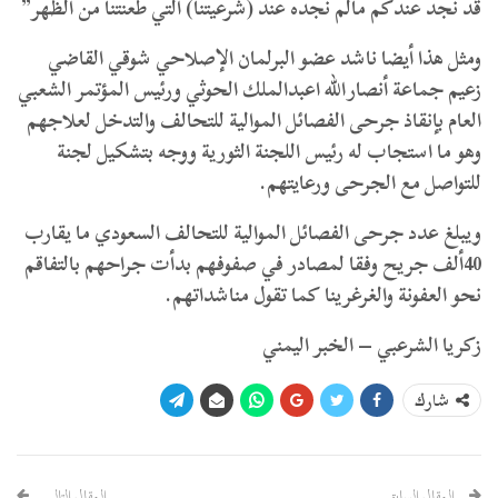
قد نجد عندكم مالم نجده عند (شرعيتنا) التي طعنتنا من الظهر”
ومثل هذا أيضا ناشد عضو البرلمان الإصلاحي شوقي القاضي
زعيم جماعة أنصارالله اعبدالملك الحوثي ورئيس المؤتمر الشعبي
العام بإنقاذ جرحى الفصائل الموالية للتحالف والتدخل لعلاجهم
وهو ما استجاب له رئيس اللجنة الثورية ووجه بتشكيل لجنة
للتواصل مع الجرحى ورعايتهم.
ويبلغ عدد جرحى الفصائل الموالية للتحالف السعودي ما يقارب
40ألف جريح وفقا لمصادر في صفوفهم بدأت جراحهم بالتفاقم
نحو العفونة والغرغرينا كما تقول مناشداتهم.
زكريا الشرعبي – الخبر اليمني
شارك
المقال السابق
المقال التالي