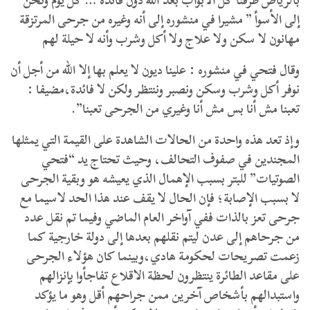
بالرياض طرقنا كل الأبواب بعد الله دون فائدة … كل يوم ونحن
إلى الأسوأ ” مشيرا في منشوره إلى أنه وغيره من جرحى المرتزقة
مهانون لا سكن ولا علاج ولا أكل وشرب وأنه لا حيلة لهم
وقال فتحي في منشوره : علينا ديون لا يعلم بها إلا الله من أجل أن
نوفر أكل وشرب وسكن ونصبر وننتظر ولكن لا فائدة،مضيفا :
تعبنا مش أنا بس مش أنا وغيري من الجرحى تعبنا”.
وإذ تعد هذه واحدة من الحالات الشاهدة على القيمة التي يمثلها
المجندين في صفوف التحالف، وحيث تحتاج يد “فتحي
الصوتيات” للبتر بسبب الإهمال الذي يعيشه هو وبقية الجرحى
لا بسبب الإصابة؛ فإن الحال لا يقف عند هذا الحد لاسيما مع
جرحى تعز بالذات ففي آواخر العام الماضي وفيما تم نقل عدد
من جرحاهم إلى عدن ليتم نقلهم بعدها إلى دولة خارجية كما
زعمت تصريحات لحكومة هادي،وبينما كان هؤلاء الجرحى
على مقاعد الطائرة ينتظرون لحظة الاقلاع تفاجأوا بإنزالهم
واستبدالهم بأشخاص آخرين ممن جراحهم أقل وهو ما يؤكد