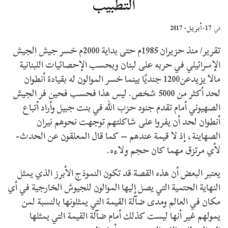
التطبيب
17-أبريل- 2017
في
تقرير/ منذ حزيران 1985م حتى بداية 2000م خسر جيش الجيش
الإسرائيلي في حربه على لبنان وبحسب الإحصائيات اللبنانية
مالا يزيدعن1200 جنديًا بينما خسر الموالون له بقيادة أنطوان
لحد أكثر من 5000 شخص. ليس هذا فحسب فحين فر الجيش
الصهيوني أمام تقدم جنود حزب الله في بنت جبيل وأراد أتباع
أنطوان لحد أن يفروا على شاكلتهم توجهت نحوهم نيران
الصهاينة، إذ لا قيمة عندهم – كما قال المعلقون عن الحدث-
لأي مرتزق مهما كان حجم ولاءه.
يعتبر البعض أن هذه القصة قد تكون النموذج الأبرز الذي يمثل
النهاية الحتمية التي يصل إليها الموالون للجيوش الخارجية في أي
مكان في العالم ومدى ضآلة القيمة التي يمثلونها بالنسبة لمن
يمولهم غير أنها ليست كذلك أمام ضآلة القيمة التي يمثلها