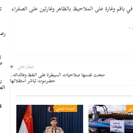
على ال صبحان في باقم وغارة على الملاحيظ بالظاهر وغارتين على الصفراء
ت
رعب
ت
ص
المقال التالي
منحت نفسها صلاحيات السيطرة على النفط وعائداته..
حضرموت تباشر استقلالها
ن
الط
ق
مني
المساء اليمني