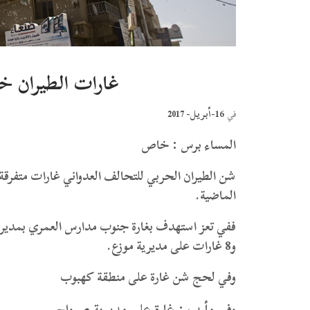
غارات الطيران خلال الـ 24 سا
16-أبريل- 2017
في
المساء برس : خاص
الماضية.
ففي تعز استهدف بغارة جنوب مدارس العمري بمديرية 
و8 غارات على مديرية موزع.
وفي لحج شن غارة على منطقة كهبوب
وفي مأرب : غارة على مديرية صرواح