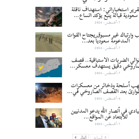
قرير استخباراتي: استهداف ناقلة
سعودية قبالة ينبع يؤكد اتساع…
7-أغسطس- 2026
 وارتباك غير مسبوق يجتاح القوات
المدعومة سعودياً بعد…
7-أغسطس- 2026
والي الضربات الاستباقية.. قصف
اروخي دقيق يستهدف معسكر…
7-أغسطس- 2026
هب أسلحة وذخائر من معسكرات
وارئ بعد القصف الصاروخي في…
6-أغسطس- 2026
يادي في أنصار الله يدعو المدنيين
للابتعاد عن المواقع…
7-أغسطس- 2026
السابق
التالي