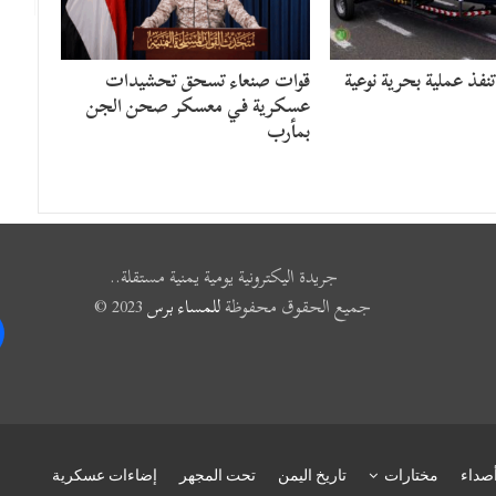
نفذ عملية بحرية نوعية
قوات صنعاء تسحق تحشيدات
عسكرية في معسكر صحن الجن
بمأرب
جريدة اليكترونية يومية يمنية مستقلة..
جميع الحقوق محفوظة
للمساء برس
2023 ©
k
صداء
مختارات
تاريخ اليمن
تحت المجهر
إضاءات عسكرية