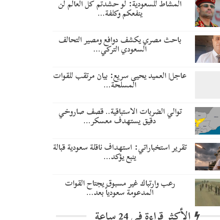
المشاط للسعودية: لو حشدتم كل العالم لن
ينفعكم وكلفة…
باحث مصري يكشف دوافع ومصير التحالف
السعودي التركي…
عاجل| العميد يحيى سريع: بيان مرتقب للقوات
المسلحة…
توالي الضربات الاستباقية.. قصف صاروخي
دقيق يستهدف معسكر…
تقرير استخباراتي: استهداف ناقلة سعودية قبالة
ينبع يؤكد…
رعب وارتباك غير مسبوق يجتاح القوات
المدعومة سعودياً بعد…
الأكثر قراءة في 24 ساعة