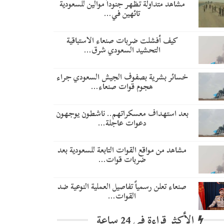
مشاهد متداولة تظهر جنوداً موالين للسعودية
تائهين في…
​كيف أفشلت ضربات صنعاء الاستباقية
التحشيد السعودي شرق…
خسائر بشرية بصفوف الجيش السعودي جراء
هجوم قوات صنعاء…
بعد استهداف معسكراتهم.. ناشطون يوجهون
دعوات عاجلة…
مشاهد من مواقع القوات التابعة للسعودية بعد
ضربات قوات…
صنعاء تعلن رسمياً تفاصيل العملية النوعية ضد
القوات…
الأكثر قراءة في 24 ساعة