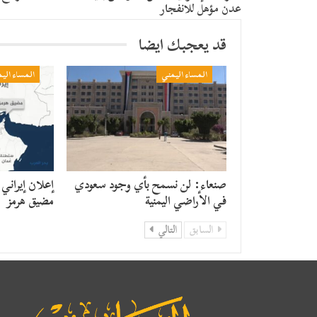
عدن مؤهل للانفجار
قد يعجبك ايضا
المساء اليمني
المساء الي
صنعاء: لن نسمح بأي وجود سعودي
إعلان إيراني
في الأراضي اليمنية
مضيق هرمز
السابق
التالي