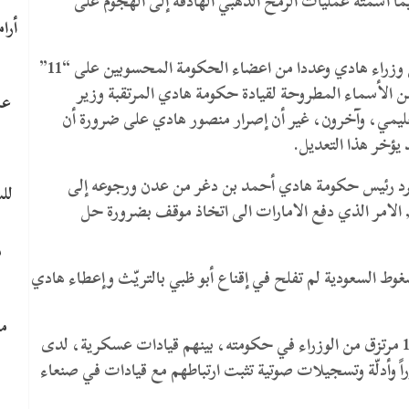
ا اسمته عمليات الرمح الذهبي الهادفة إلى الهجوم على
وبحسب المصادر فإن التعديل المقترح سيطح برئيس وزراء هادي وعددا من اعضاء الحكومة المحسوبين على “11”
ن الأسماء المطروحة لقيادة حكومة هادي المرتقبة وزير
عا
عليمي، وآخرون، غير أن إصرار منصور هادي على ضرورة أن
ؤخر هذا التعديل.
رد رئيس حكومة هادي أحمد بن دغر من عدن ورجوعه إلى
لل
 الامر الذي دفع الامارات الى اتخاذ موقف بضرورة حل
م
غوط السعودية لم تفلح في إقناع أبو ظبي بالتريّث وإعطاء هادي
ما
وأشار إلى أن “الإمارات قدمت لهادي ملفات تدين 11 مرتزق من الوزراء في حكومته، بينهم قيادات عسكرية، لدى
ً وأدلّة وتسجيلات صوتية تثبت ارتباطهم مع قيادات في صنعاء