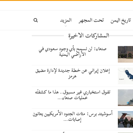
تاريخ اليمن
تحت المجهر
المزيد
المشاركات الاخيرة
صنعاء: لن نسمح بأي وجود سعودي في
الأراضي اليمنية
إعلان إيراني عن خطة جديدة لإدارة مضيق
هرمز
تفوق استخباري غير مسبوق.. هذا ما كشفتْه
عمليات صنعاء…
أسوشيتد برس: مئات الجنود الأمريكيين يعانون
إصابات…