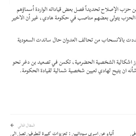
 حزب الإصلاح تحديداً فصل بعض قياداته الواردة أسماؤهم
ت رفيعة في الحزب يتولى بعضهم مناصب في حكومة هادي، غير أن الاخير
 هددت بالانسحاب من تحالف العدوان حال ساندت السعودية
اوز اشكالية الشخصية الحضرمية، تكمن في تصعيد بن دغر نحو
ن شأنه ان يتيح لهادي تعيين شخصية شمالية لقيادة الحكومة.
المقال التالي
في
أنباء عن اسرى سودانيين : تعزيزات كبيرة للطرفين تصل الى