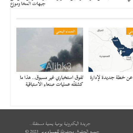
جبهات المخا وموزع
مني
المساء اليمني
 عن خطة جديدة لإدارة
تفوق استخباري غير مسبوق.. هذا ما
كشفتْه عمليات صنعاء الاستباقية
جريدة اليكترونية يومية يمنية مستقلة..
جميع الحقوق محفوظة
للمساء برس
2023 ©