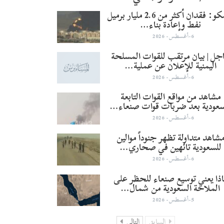
أرامكو: فقدان أكثر من 2.6 مليار برميل
نفط وإعادة بناء…
6-أغسطس- 2026
جل | بيان مرتقب للقوات المسلحة
اليمنية للإعلان عن عملية…
6-أغسطس- 2026
مشاهد من مواقع القوات التابعة
سعودية بعد ضربات قوات صنعاء…
6-أغسطس- 2026
شاهد متداولة تظهر جنوداً موالين
للسعودية تائهين في صحاري…
6-أغسطس- 2026
ذا يعني توسيع صنعاء للحظر على
الملاحة السعودية من شمال…
5-أغسطس- 2026
السابق
التالي