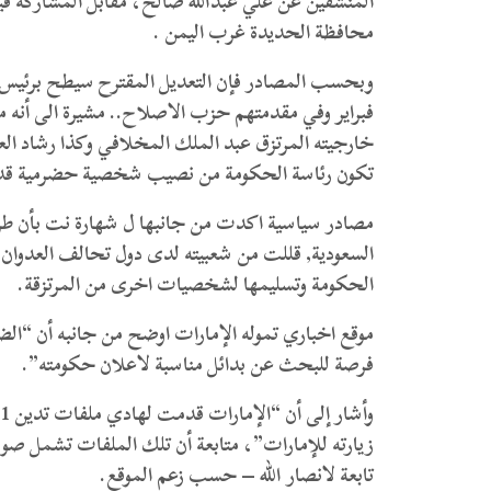
المنشقين عن علي عبدالله صالح، مقابل المشاركة فيم
محافظة الحديدة غرب اليمن .
فبراير وفي مقدمتهم حزب الاصلاح.. مشيرة الى أنه م
خارجيته المرتزق عبد الملك المخلافي وكذا رشاد ال
تكون رئاسة الحكومة من نصيب شخصية حضرمية قد ي
مصادر سياسية اكدت من جانبها ل شهارة نت بأن ط
السعودية, قللت من شعبيته لدى دول تحالف العدوان,
الحكومة وتسليمها لشخصيات اخرى من المرتزقة.
موقع اخباري تموله الإمارات اوضح من جانبه أن “الض
فرصة للبحث عن بدائل مناسبة لاعلان حكومته”.
زيارته للإمارات”، متابعة أن تلك الملفات تشمل صورا
تابعة لانصار الله – حسب زعم الموقع.