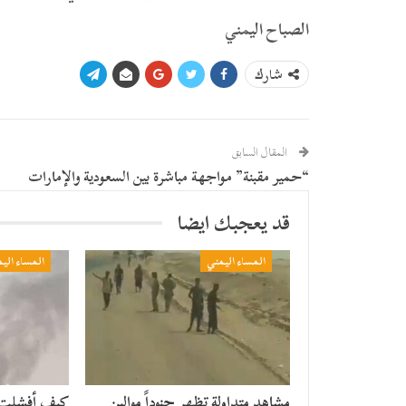
الصباح اليمني
شارك
المقال السابق
“حمير مقبنة” مواجهة مباشرة بين السعودية والإمارات
قد يعجبك ايضا
المساء اليمني
المساء الي
مشاهد متداولة تظهر جنوداً موالين
​كيف أفشلت