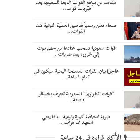
مشاهد من مواقع القوات التابعة للسعودية بعد
ضربات قوات…
صنعاء تعلن رسمياً تفاصيل العملية النوعية ضد
القوات…
قوات سعودية تسحب عتادها من حضرموت
إلى شرورة بعد ضربات…
عاجل| بيان القوات المسلحة اليمنية سيكون في
تمام الساعة…
“قوات الطوارئ” السعودية تعترف بخسائر
فادحة…
ضربة استباقية كبيرة ونوعية.. ماذا يعني
استهداف قوات…
الأكثر قراءة في 24 ساعة