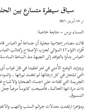
سباق سيطرة متسارع بين الحلفا
15-أبريل- 2017
في
المساء برس – متابعة خاصة/
قالت مصادر إعلامية محلية أن جماعة أبو العباس قام
أفراد اللواء 17 الموالي لحزب الإصلاح وكتا
العباس بدأوا بالتوافد إلى الجبهة منذ الساعة السادس
ويتزايد الوضع الأمني في تعز تعقيدا في ظل غياب أ
التي تشتعل في كل ارجائها لم تخمد نيرانها ، والمو
الجريمة التي تقتات على اجساد الضحايا والاشباح ف
ذات مرة انها الحالمة، فأصبحت كابوساً مرعباً جعل اه
المسبوق.
ومؤخرا ارتفعت معدلات جرائم السلب والنهب والاغت