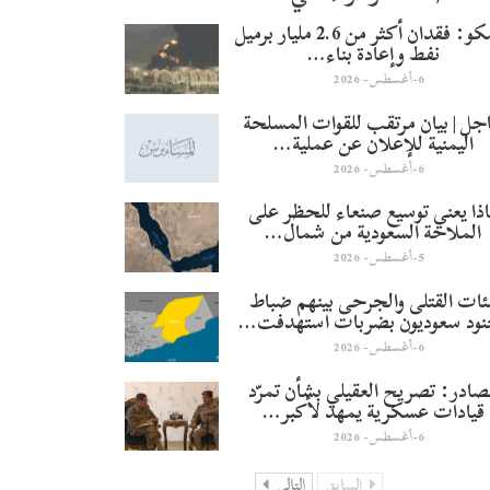
أرامكو: فقدان أكثر من 2.6 مليار برميل
نفط وإعادة بناء…
6-أغسطس- 2026
جل | بيان مرتقب للقوات المسلحة
اليمنية للإعلان عن عملية…
6-أغسطس- 2026
ذا يعني توسيع صنعاء للحظر على
الملاحة السعودية من شمال…
5-أغسطس- 2026
ئات القتلى والجرحى بينهم ضباط
نود سعوديون بضربات استهدفت…
6-أغسطس- 2026
صادر: تصريح العقيلي بشأن تمرّد
قيادات عسكرية يمهد لأكبر…
6-أغسطس- 2026
السابق
التالي