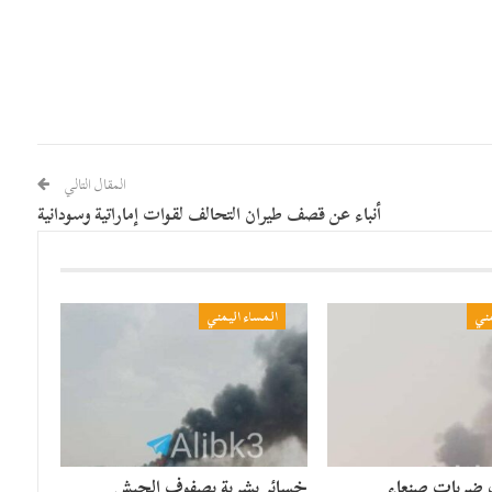
المقال التالي
أنباء عن قصف طيران التحالف لقوات إماراتية وسودانية
مني
المساء اليمني
 ضربات صنعاء
خسائر بشرية بصفوف الجيش