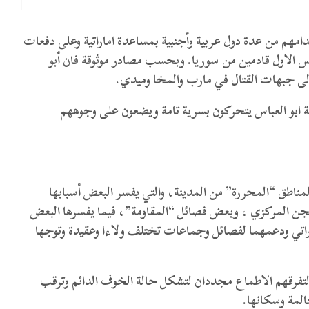
قدامهم من عدة دول عربية وأجنبية بمساعدة اماراتية وعلى دفعات
كان اخرهم 400مقاتل وصلوا امس الاول قادمين من سوريا. وبحسب مصادر موثوقة فان أبو
ى جبهات القتال في مارب والمخا وميدي.
ة ابو العباس يتحركون بسرية تامة ويضعون على وجوههم
لمناطق “المحررة” من المدينة، والتي يفسر البعض أسبابها
لسجن المركزي ، وبعض فصائل “المقاومة”، فيما يفسرها البعض
اراتي ودعمهما لفصائل وجماعات تختلف ولاءا وعقيدة وتوجها
لتفرقهم الاطماع مجددان لتشكل حالة الخوف الدائم وترقب
المة وسكانها.