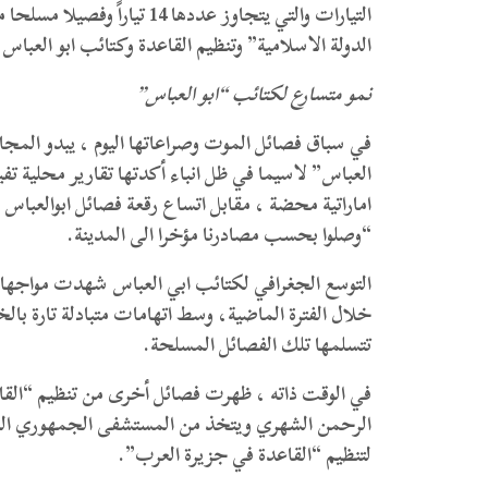
التيارات والتي يتجاوز عددها
الدولة الاسلامية” وتنظيم القاعدة وكتائب ابو العباس.
نمو متسارع لكتائب “ابو العباس”
في سباق فصائل الموت وصراعاتها اليوم ، يبدو المجال
العباس” لاسيما في ظل انباء أكدتها تقارير محلية ت
اماراتية محضة ، مقابل اتساع رقعة فصائل ابوالعباس
“وصلوا بحسب مصادرنا مؤخرا الى المدينة.
التوسع الجغرافي لكتائب ابي العباس شهدت مواج
خلال الفترة الماضية، وسط اتهامات متبادلة تارة بالخ
تتسلمها تلك الفصائل المسلحة.
في الوقت ذاته ، ظهرت فصائل أخرى من تنظيم “القاعد
لتنظيم “القاعدة في جزيرة العرب”.