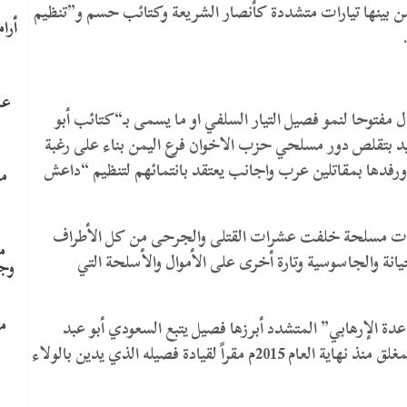
 14 تياراً وفصيلا مسلحا من بينها تيارات متشددة كأنصار الشريعة وكتائب حسم و”تنظيم
عا
 مفتوحا لنمو فصيل التيار السلفي او ما يسمى بـ“كتائب أبو
فيد بتقلص دور مسلحي حزب الاخوان فرع اليمن بناء على رغبة
 ورفدها بمقاتلين عرب واجانب يعتقد بانتمائهم لتنظيم “داعش
ما
هات مسلحة خلفت عشرات القتلى والجرحى من كل الأطراف
م
يانة والجاسوسية وتارة أخرى على الأموال والأسلحة التي
وج
م
ة الإرهابي” المتشدد أبرزها فصيل يتبع السعودي أبو عبد
الرحمن الشهري ويتخذ من المستشفى الجمهوري المغلق منذ نهاية العام 2015م مقراً لقيادة فصيله الذي يدين بالولاء