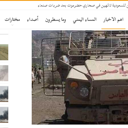
لين للسعودية تائهين في صحاري حضرموت بعد ضربات صنعاء
اهم الاخبار
المساء اليمني
وما يسطرون
أصداء
مختارات