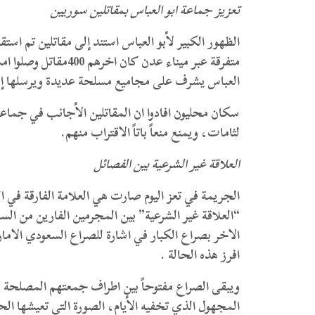
تعزيز جماعة ابو العباس بمقاتلين سوريين
الظهور الكبير لأبو العباس استند إلى مقاتلين تم است
متفرقة عبر ميناء عدن 
العباس يشرف على مجاميع مسلحة عديدة ويرسلها إل
سكان محليون افادوا ان المقاتلين الأجانب في جماع
لثامات، ويمنع منعاً باتاً الاقتراب منهم.
العلاقة غير الشرعية بين الفصائل
الجريمة في تعز اليوم صارت هي العلامة الفارقة في ا
“العلاقة غير الشرعية” بين المجرمين الفارين من ا
الاخر بصراع الكبار في اشارة للصراع السعودي الام
افرز هذه الحالة .
ويبقى الصراع مفتوحاً بين اطراف جمعتهم المصلحة 
المجهول الذي تخفيه الأيام، الصورة التي تعيشها الح