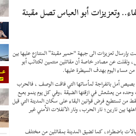
ء.. وتعزيزات أبو العباس تصل مقبنة
ت بإرسال تعزيزات الى جبهة “حمير مقبنة” المتنازع عليها بين
ئب العباس، ونقلت عن مصادر خاصة أن مقاتلين منتمين لكتائب أبو
ة من مساء اليوم بهدف السيطرة عليها.
ي بصيص أمل بانفراجة لمأساتها التي فاقت الوصف ، فالحرب
ت وحده من يعشعش في ازقتها الضيقة ،وفي كل يوم ينمو بعبع
قط من تستطيع فرض قوانين البقاء على سكان المدينة التي قيل
لها بين نارين؛ نار الحرب، ونار الانفلات الأمني غير
يالات باضطراد، كما تضيق المدينة بمقاتلين من مختلف