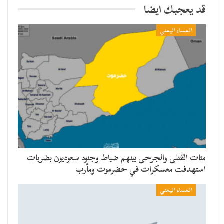
قد يعجبك ايضا
المساء اليمني
مئات القتلى والجرحى بينهم ضباط وجنود سعوديون بضربات
استهدفت معسكرات في حضرموت ومأرب
المساء اليمني