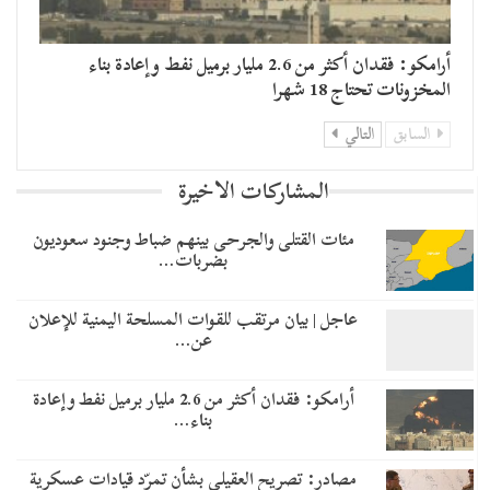
أرامكو: فقدان أكثر من 2.6 مليار برميل نفط وإعادة بناء
المخزونات تحتاج 18 شهرا
السابق
التالي
المشاركات الاخيرة
مئات القتلى والجرحى بينهم ضباط وجنود سعوديون
بضربات…
عاجل | بيان مرتقب للقوات المسلحة اليمنية للإعلان
عن…
أرامكو: فقدان أكثر من 2.6 مليار برميل نفط وإعادة
بناء…
مصادر: تصريح العقيلي بشأن تمرّد قيادات عسكرية