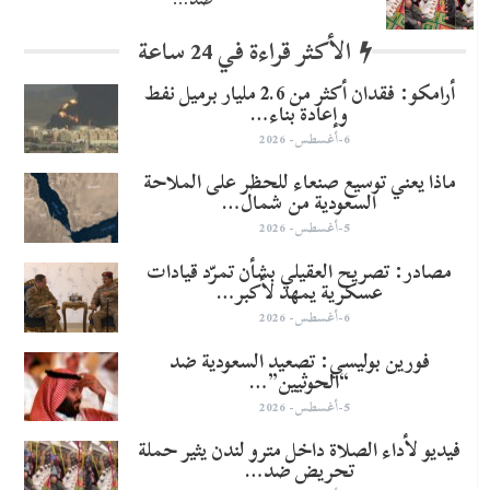
الأكثر قراءة في 24 ساعة
أرامكو: فقدان أكثر من 2.6 مليار برميل نفط
وإعادة بناء…
6-أغسطس- 2026
ماذا يعني توسيع صنعاء للحظر على الملاحة
السعودية من شمال…
5-أغسطس- 2026
مصادر: تصريح العقيلي بشأن تمرّد قيادات
عسكرية يمهد لأكبر…
6-أغسطس- 2026
​فورين بوليسي: تصعيد السعودية ضد
“الحوثيين”…
5-أغسطس- 2026
فيديو لأداء الصلاة داخل مترو لندن يثير حملة
تحريض ضد…