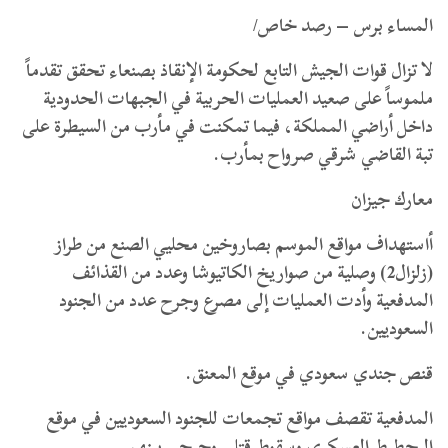
المساء برس – رصد خاص/
لا تزال قوات الجيش التابع لحكومة الإنقاذ بصنعاء تحقق تقدماً
ملموساً على صعيد العمليات الحربية في الجبهات الحدودية
داخل أراضي المملكة، فيما تمكنت في مأرب من السيطرة على
تبة القاضي شرقي صرواح بمأرب.
معارك جيزان
أاستهداف مواقع الموسم بصاروخين محليي الصنع من طراز
(زلزال2) وصلية من صواريخ الكاتيوشا وعدد من القذائف
المدفعية وأدت العمليات إلى مصرع وجرح عدد من الجنود
السعوديين.
قنص جندي سعودي في موقع المعنق.
المدفعية تقصف مواقع تجمعات للجنود السعوديين في موقع
البحطيط العسكري وسقوط قتلى وجرحى بينهم.