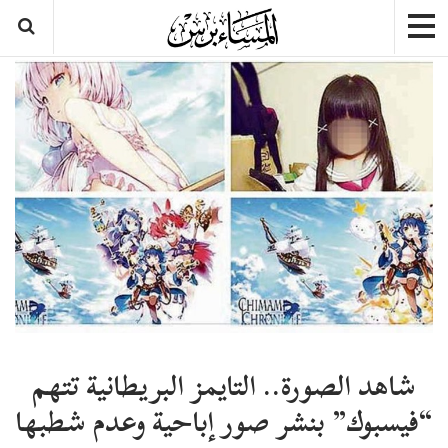
شاهد الصورة.. التايمز البريطانية تتهم
“فيسبوك” بنشر صور إباحية وعدم شطبها