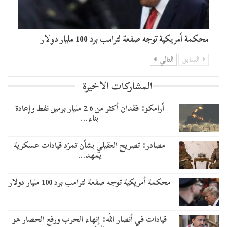
محكمة أمريكية توجه صفعة لترامب برد 100 مليار دولار
السابق
التالي
المشاركات الاخيرة
أرامكو: فقدان أكثر من 2.6 مليار برميل نفط وإعادة
بناء…
مصادر: تصريح العقيلي بشأن تمرّد قيادات عسكرية
يمهد…
محكمة أمريكية توجه صفعة لترامب برد 100 مليار دولار
قيادات في أنصار الله: إنهاء الحرب ورفع الحصار هو