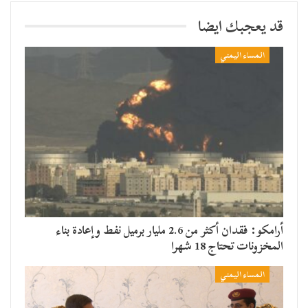
قد يعجبك ايضا
المساء اليمني
أرامكو: فقدان أكثر من 2.6 مليار برميل نفط وإعادة بناء
المخزونات تحتاج 18 شهرا
المساء اليمني