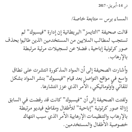
14-أبريل- 2017
في
المساء برس – متابعة خاصة/
قالت صحيفة “التايمز” البريطانية إن إدارة “فيسبوك” لم
تستجب لمطالب الملايين من المستخدمين الذين طالبوا بحذف
صور كرتونية إباحية، فضلا عن تسجيلات مرئية مرتبطة
بالإرهاب.
وأشارت الصحيفة إلى أن المواد المذكورة انتشرت على نطاق
واسع في مواقع التواصل بعد قيام “فيسبوك” بنشر المواد بشكل
تلقائي وأوتوماتيكي، الأمر الذي عزز انتشارها.
ولفتت الصحيفة إلى أن “فيسبوك” كانت قد رفضت في السابق
إزالة صور كرتونية “إباحية” للأطفال ومقاطع فيديو مرتبطة
بالإرهاب والتنظيمات الإرهابية الأمر الذي سبب انتهاك
خصوصية الأطفال والمستخدمين.