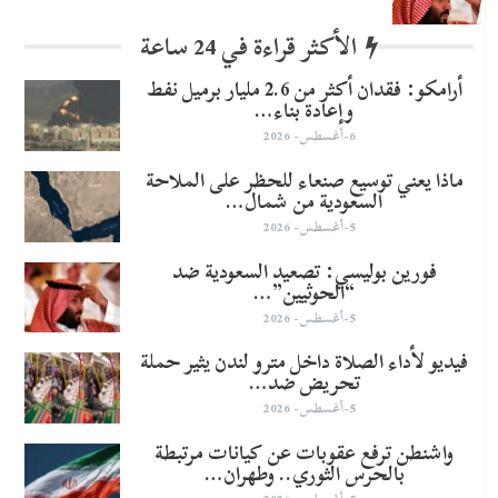
الأكثر قراءة في 24 ساعة
أرامكو: فقدان أكثر من 2.6 مليار برميل نفط
وإعادة بناء…
6-أغسطس- 2026
ماذا يعني توسيع صنعاء للحظر على الملاحة
السعودية من شمال…
5-أغسطس- 2026
​فورين بوليسي: تصعيد السعودية ضد
“الحوثيين”…
5-أغسطس- 2026
فيديو لأداء الصلاة داخل مترو لندن يثير حملة
تحريض ضد…
5-أغسطس- 2026
واشنطن ترفع عقوبات عن كيانات مرتبطة
بالحرس الثوري.. وطهران…