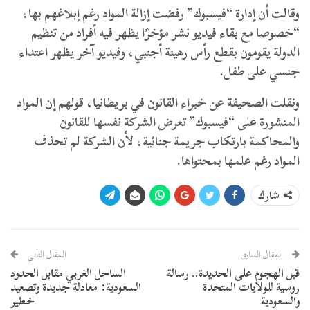
وقالت أن إدارة “فيسبوك” رفضت إزالة المواد رغم إبلاغهم بها،
“خصوصا مع بقاء فيديو نشر مؤخرًا يظهر فيه أفراد من تنظيم
الدولة يقومون بقطع رأس رهينة أجنبي، وفيديو آخر يظهر اعتداء
جنسي على طفل.
ونقلت الصحيفة عن خبراء القانون في بريطانيا، قولهم إن المواد
المنشورة على “فيسبوك” تعرض الشركة نفسها للقانون
والمحاكمة بارتكاب جريمة جنائية، لأن الشركة لم تحذف
المواد رغم علمها بمحتواها.
شارك
المقال السابق
المقال التالي
قبل الهجوم على الحديدة.. رسالة
الساحل الغربي مقابل الحدود
روسية للولايات المتحدة
السعودية: معادلة جديدة وتصعيد
والسعودية
خطير