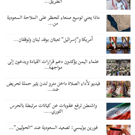
الطريق…
ماذا يعني توسيع صنعاء للحظر على الملاحة السعودية
من…
أمريكا و”إسرائيل” تعبثان بوفد لبنان وتوقفان…
علماء اليمن يؤكدون دعم قرارات القيادة ويدعون إلى
مواجهة…
فيديو لأداء الصلاة داخل مترو لندن يثير حملة تحريض
ضد…
واشنطن ترفع عقوبات عن كيانات مرتبطة بالحرس
الثوري..…
​فورين بوليسي: تصعيد السعودية ضد “الحوثيين”…