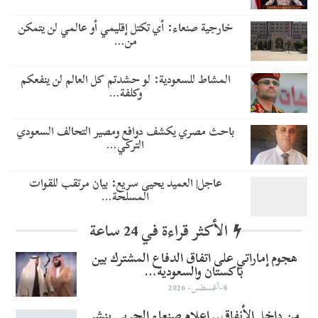
خارجية صنعاء: أي تكتل إقليمي أو عالمي لن يتمكن
من…
المشاط للسعودية: لو حشدتم كل العالم لن ينفعكم
وكلفة…
باحث مصري يكشف دوافع ومصير التحالف السعودي
التركي…
عاجل| العميد يحيى سريع: بيان مرتقب للقوات
المسلحة…
الأكثر قراءة في 24 ساعة
هجوم إماراتي على اتفاق الدفاع المشترك بين
باكستان والسعودية…
8-أغسطس- 2026
من داخل الأنفاق.. إعلام صنعاء الحربي ينشر