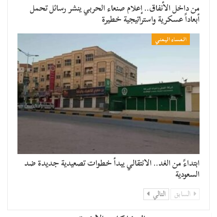
من داخل الأنفاق.. إعلام صنعاء الحربي ينشر رسائل تحمل
أبعاداً عسكرية واستراتيجية خطيرة
المساء اليمني
​ابتداءً من الغد.. الانتقالي يبدأ خطوات تصعيدية جديدة ضد
السعودية
السابق
التالي