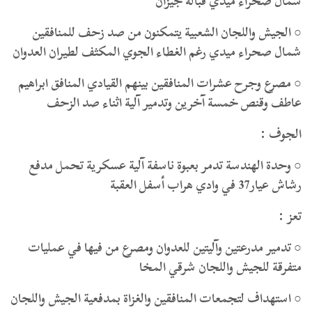
شمال صحراء ميدي قبالة جيزان
○ الجيش واللجان الشعبية يتمكنون من صد زحف للمنافقين
شمال صحراء ميدي رغم الغطاء الجوي المكثف لطيران العدوان
○ مصرع وجرح عشرات المنافقين بينهم القيادي المنافق ابراهيم
عاطف وقنص خمسة آخرين وتدمير آلية اثناء صد الزحف
الجوف :
○ وحدة الهندسة تدمر بعبوة ناسفة آلية عسكرية تحمل مدفع
رشاش عيار37 في وادي هراب أسفل العقبة
تعز :
○ تدمير مدرعتين وآليتين للعدوان ومصرع من فيها في عمليات
متفرقة للجيش واللجان شرقي المخا
○ استهداف لتجمعات المنافقين والغزاة بمدفعية الجيش واللجان