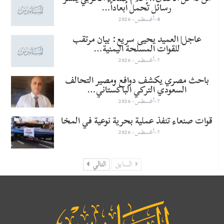
رسائل تحمل أبعاداً…
8-أغسطس- 2026
عاجل| العميد يحيى سريع: بيان مرتقب
للقوات المسلحة اليمنية…
7-أغسطس- 2026
باحث مصري يكشف دوافع ومصير التحالف
السعودي التركي الباكستاني…
7-أغسطس- 2026
قوات صنعاء تنفذ عملية بحرية نوعية في المخا
7-أغسطس- 2026
السابق
التالي